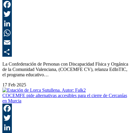
F
T
L
E
C
La Confederación de Personas con Discapacidad Física y Orgánica
de la Comunidad Valenciana, (COCEMFE CV), relanza EdInTIC,
el programa educativo…
17 Feb 2025
COCEMFE pide alternativas accesibles para el cierre de Cercanías
en Murcia
F
T