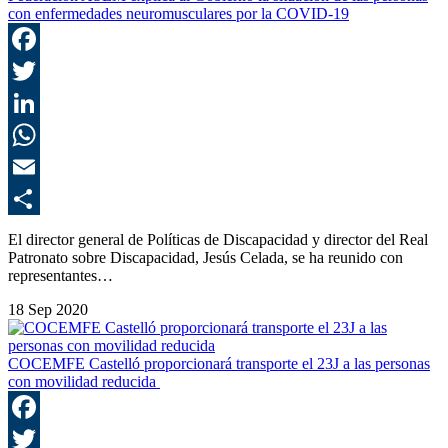
con enfermedades neuromusculares por la COVID-19
F
T
L
E
C
El director general de Políticas de Discapacidad y director del Real
Patronato sobre Discapacidad, Jesús Celada, se ha reunido con
representantes…
18 Sep 2020
COCEMFE Castelló proporcionará transporte el 23J a las personas
con movilidad reducida
F