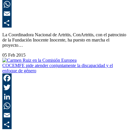
L
E
C
La Coordinadora Nacional de Artritis, ConArtritis, con el patrocinio
de la Fundación Inocente Inocente, ha puesto en marcha el
proyecto…
05 Feb 2015
COCEMFE pide atender conjuntamente la discapacidad y el
enfoque de género
F
T
L
E