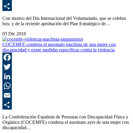
E
C
Con motivo del Día Internacional del Voluntariado, que se celebra
hoy, y de la reciente aprobación del Plan Estratégico de…
05 Dic 2018
COCEMFE condena el asesinato machista de una mujer con
discapacidad y exige medidas específicas contra la violencia
F
T
L
E
C
La Confederación Española de Personas con Discapacidad Física y
Orgánica (COCEMFE) condena el asesinato ayer de una mujer con
discapacidad…