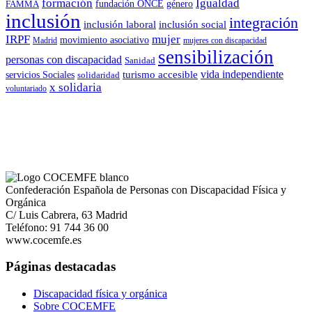
formación
Igualdad
género
FAMMA
fundación ONCE
inclusión
integración
inclusión laboral
inclusión social
IRPF
mujer
movimiento asociativo
Madrid
mujeres con discapacidad
sensibilización
personas con discapacidad
Sanidad
vida independiente
turismo accesible
servicios Sociales
solidaridad
x solidaria
voluntariado
Confederación Española de Personas con Discapacidad Física y
Orgánica
C/ Luis Cabrera, 63 Madrid
Teléfono: 91 744 36 00
www.cocemfe.es
Páginas destacadas
Discapacidad física y orgánica
Sobre COCEMFE