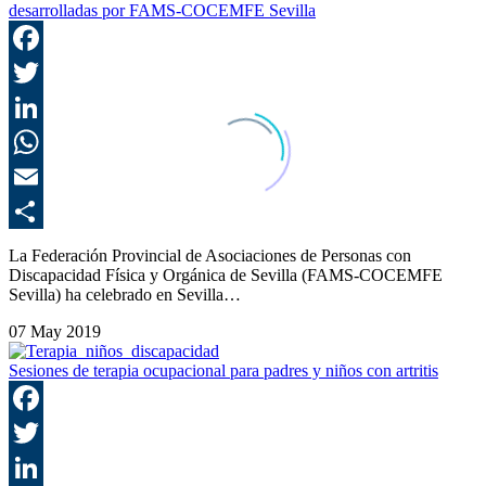
desarrolladas por FAMS-COCEMFE Sevilla
F
T
L
E
C
La Federación Provincial de Asociaciones de Personas con
Discapacidad Física y Orgánica de Sevilla (FAMS-COCEMFE
Sevilla) ha celebrado en Sevilla…
07 May 2019
Sesiones de terapia ocupacional para padres y niños con artritis
F
T