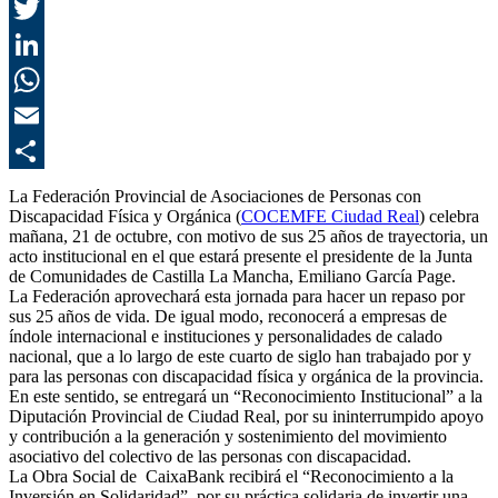
F
T
L
E
C
La Federación Provincial de Asociaciones de Personas con
Discapacidad Física y Orgánica (
COCEMFE Ciudad Real
) celebra
mañana, 21 de octubre, con motivo de sus 25 años de trayectoria, un
acto institucional en el que estará presente el presidente de la Junta
de Comunidades de Castilla La Mancha, Emiliano García Page.
La Federación aprovechará esta jornada para hacer un repaso por
sus 25 años de vida. De igual modo, reconocerá a empresas de
índole internacional e instituciones y personalidades de calado
nacional, que a lo largo de este cuarto de siglo han trabajado por y
para las personas con discapacidad física y orgánica de la provincia.
En este sentido, se entregará un “Reconocimiento Institucional” a la
Diputación Provincial de Ciudad Real, por su ininterrumpido apoyo
y contribución a la generación y sostenimiento del movimiento
asociativo del colectivo de las personas con discapacidad.
La Obra Social de CaixaBank recibirá el “Reconocimiento a la
Inversión en Solidaridad”, por su práctica solidaria de invertir una