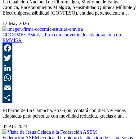
La Coalición Nacional de Fibromialgia, Síndrome de Fatiga
Crónica, Encefalomielitis Miálgica, Sensibilidad Química Múltiple y
Electrohipersensibilidad (CONFESQ), entidad perteneciente a…
12 May 2026
COCEMFE Asturias firma un convenio de colaboración con
EMVISA
F
T
L
E
C
El barrio de La Camocha, en Gijón, contará con diez viviendas
adaptadas para personas con movilidad reducida, gracias a un…
05 Abr 2023
Federación ASEM explica al Gobierno la situación de las personas