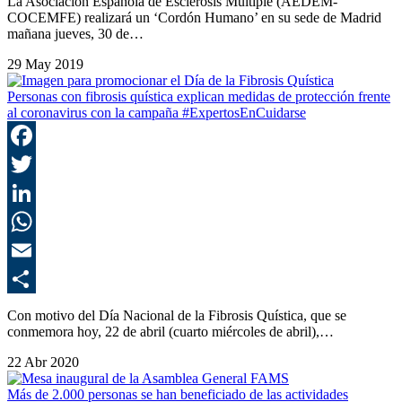
La Asociación Española de Esclerosis Múltiple (AEDEM-
COCEMFE) realizará un ‘Cordón Humano’ en su sede de Madrid
mañana jueves, 30 de…
29 May 2019
Personas con fibrosis quística explican medidas de protección frente
al coronavirus con la campaña #ExpertosEnCuidarse
F
T
L
E
C
Con motivo del Día Nacional de la Fibrosis Quística, que se
conmemora hoy, 22 de abril (cuarto miércoles de abril),…
22 Abr 2020
Más de 2.000 personas se han beneficiado de las actividades