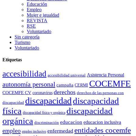
Educación
Empleo
Mujer e igualdad
REVISTA
RSE
Voluntariado
Sin categoría
Turismo
Voluntariado
Etiquetas
accesibilidad
Asistencia Personal
accesibilidad universal
COCEMFE
autonomía personal
campaña
CERMI
derechos
COCEMFE CV
coronavirus
derechos de las personas con
discapacidad
discapacidad
discapacidad
física
discapacidad
discapacidad física y orgánica
orgánica
educacion
educacion inclusiva
discriminación
entidades cocemfe
empleo
enfermedad
empleo inclusivo