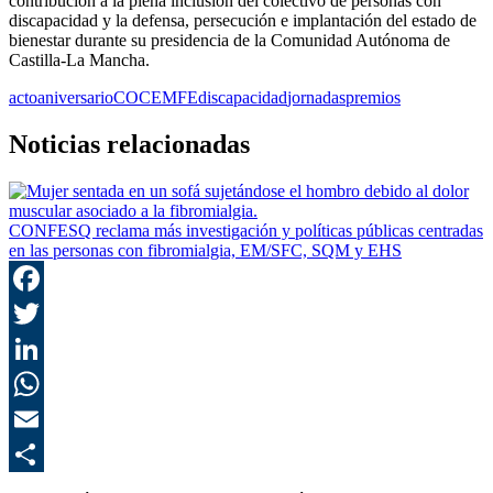
contribución a la plena inclusión del colectivo de personas con
discapacidad y la defensa, persecución e implantación del estado de
bienestar durante su presidencia de la Comunidad Autónoma de
Castilla-La Mancha.
acto
aniversario
COCEMFE
discapacidad
jornadas
premios
Noticias relacionadas
CONFESQ reclama más investigación y políticas públicas centradas
en las personas con fibromialgia, EM/SFC, SQM y EHS
F
T
L
E
C