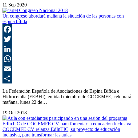
11 Sep 2020
Un congreso abordará mañana la situación de las personas con
espina bífida
F
T
L
E
C
La Federación Española de Asociaciones de Espina Bífida e
Hidrocefalia (FEBHI), entidad miembro de COCEMFE, celebrará
mañana, lunes 22 de…
19 Oct 2018
COCEMFE CV relanza EdInTIC, su proyecto de educación
inclusiva, para transformar las aulas