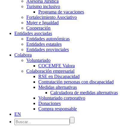
Asesoría Jurídica
Turismo inclusivo
Programa de vacaciones
Fortalecimiento Asociativo
Mujer e Igualdad
Cooperación
Entidades asociadas
Entidades autonómicas
Entidades estatales
Entidades provinciales
Colabora
Voluntariado
COCEMFE Valora
Colaboración empresarial
RSE en Discapacidad
Contratación personas con discapacidad
Medidas alternativas
Calculadora de medidas alternativas
Voluntariado corporativo
Donaciones
Compra responsable
EN