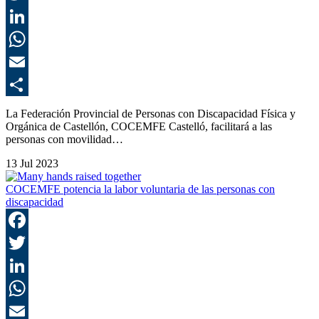
T
L
E
C
La Federación Provincial de Personas con Discapacidad Física y
Orgánica de Castellón, COCEMFE Castelló, facilitará a las
personas con movilidad…
13 Jul 2023
COCEMFE potencia la labor voluntaria de las personas con
discapacidad
F
T
L