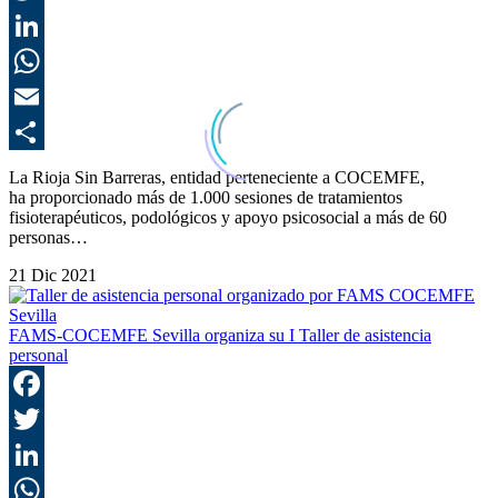
T
L
E
C
La Rioja Sin Barreras, entidad perteneciente a COCEMFE,
ha proporcionado más de 1.000 sesiones de tratamientos
fisioterapéuticos, podológicos y apoyo psicosocial a más de 60
personas…
21 Dic 2021
FAMS-COCEMFE Sevilla organiza su I Taller de asistencia
personal
F
T
L