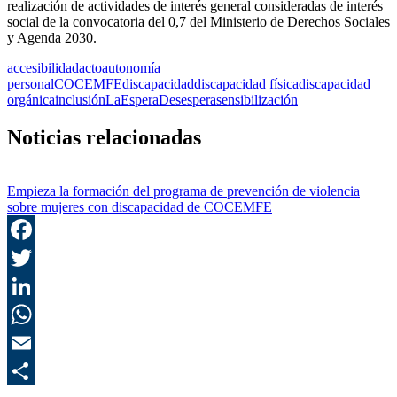
realización de actividades de interés general consideradas de interés
social de la convocatoria del 0,7 del Ministerio de Derechos Sociales
y Agenda 2030.
accesibilidad
acto
autonomía
personal
COCEMFE
discapacidad
discapacidad física
discapacidad
orgánica
inclusión
LaEsperaDesespera
sensibilización
Noticias relacionadas
Empieza la formación del programa de prevención de violencia
sobre mujeres con discapacidad de COCEMFE
F
T
L
E