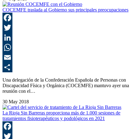
COCEMFE traslada al Gobierno sus principales preocupaciones
F
T
L
E
C
Una delegación de la Confederación Española de Personas con
Discapacidad Física y Orgánica (COCEMFE) mantuvo ayer una
reunión con el…
30 May 2018
La Rioja Sin Barreras proporciona más de 1.000 sesiones de
tratamientos fisioterapéuticos y podológicos en 2021
F