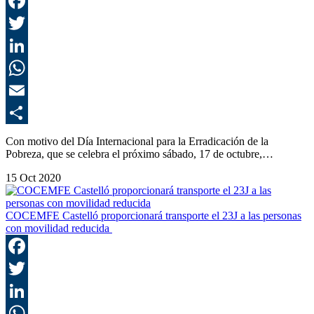
F
T
L
E
C
Con motivo del Día Internacional para la Erradicación de la
Pobreza, que se celebra el próximo sábado, 17 de octubre,…
15 Oct 2020
COCEMFE Castelló proporcionará transporte el 23J a las personas
con movilidad reducida
F
T
L