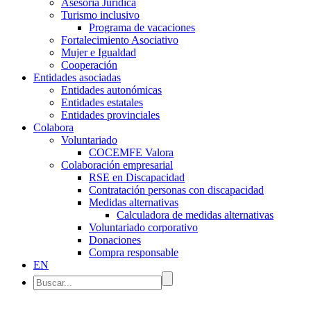
Asesoría Jurídica
Turismo inclusivo
Programa de vacaciones
Fortalecimiento Asociativo
Mujer e Igualdad
Cooperación
Entidades asociadas
Entidades autonómicas
Entidades estatales
Entidades provinciales
Colabora
Voluntariado
COCEMFE Valora
Colaboración empresarial
RSE en Discapacidad
Contratación personas con discapacidad
Medidas alternativas
Calculadora de medidas alternativas
Voluntariado corporativo
Donaciones
Compra responsable
EN