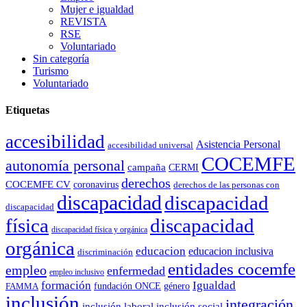
Mujer e igualdad
REVISTA
RSE
Voluntariado
Sin categoría
Turismo
Voluntariado
Etiquetas
accesibilidad
Asistencia Personal
accesibilidad universal
COCEMFE
autonomía personal
campaña
CERMI
derechos
COCEMFE CV
coronavirus
derechos de las personas con
discapacidad
discapacidad
discapacidad
física
discapacidad
discapacidad física y orgánica
orgánica
educacion
educacion inclusiva
discriminación
entidades cocemfe
empleo
enfermedad
empleo inclusivo
formación
Igualdad
género
FAMMA
fundación ONCE
inclusión
integración
inclusión laboral
inclusión social