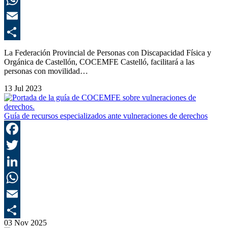
E
C
La Federación Provincial de Personas con Discapacidad Física y
Orgánica de Castellón, COCEMFE Castelló, facilitará a las
personas con movilidad…
13 Jul 2023
Guía de recursos especializados ante vulneraciones de derechos
F
T
L
E
03 Nov 2025
C