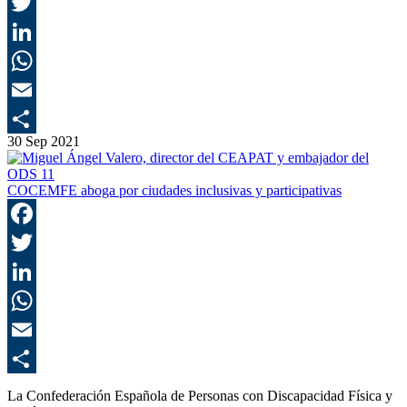
F
T
L
E
30 Sep 2021
C
COCEMFE aboga por ciudades inclusivas y participativas
F
T
L
E
C
La Confederación Española de Personas con Discapacidad Física y