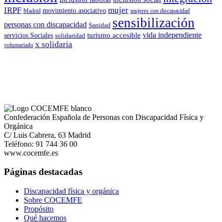
IRPF
mujer
movimiento asociativo
Madrid
mujeres con discapacidad
sensibilización
personas con discapacidad
Sanidad
vida independiente
turismo accesible
servicios Sociales
solidaridad
x solidaria
voluntariado
Confederación Española de Personas con Discapacidad Física y
Orgánica
C/ Luis Cabrera, 63 Madrid
Teléfono: 91 744 36 00
www.cocemfe.es
Páginas destacadas
Discapacidad física y orgánica
Sobre COCEMFE
Propósito
Qué hacemos