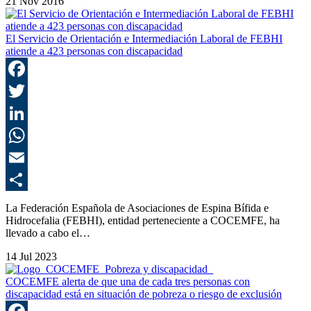
21 Nov 2016
El Servicio de Orientación e Intermediación Laboral de FEBHI
atiende a 423 personas con discapacidad
F
T
L
E
C
La Federación Española de Asociaciones de Espina Bífida e
Hidrocefalia (FEBHI), entidad perteneciente a COCEMFE, ha
llevado a cabo el…
14 Jul 2023
COCEMFE alerta de que una de cada tres personas con
discapacidad está en situación de pobreza o riesgo de exclusión