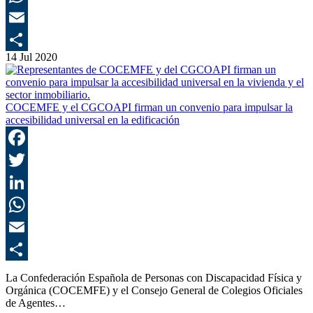
E
14 Jul 2020
C
COCEMFE y el CGCOAPI firman un convenio para impulsar la
accesibilidad universal en la edificación
F
T
L
E
C
La Confederación Española de Personas con Discapacidad Física y
Orgánica (COCEMFE) y el Consejo General de Colegios Oficiales
de Agentes…