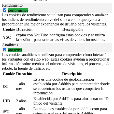
Rendimiento
performance
Las cookies de rendimiento se utilizan para comprender y analizar
los índices de rendimiento clave del sitio web, lo que ayuda a
proporcionar una mejor experiencia de usuario para los visitantes.
Cookie
Duración
Descripción
expira con
YouTube configura estas cookies y se utiliza
YSC
la sesión
para rastrear las vistas de videos incrustados.
Analíticas
analytics
Las cookies analíticas se utilizan para comprender cómo interactúan
los visitantes con el sitio web. Estas cookies ayudan a proporcionar
información sobre métricas el número de visitantes, el porcentaje de
rebote, la fuente de tráfico, etc.
Cookie
Duración
Descripción
Esta es una cookie de geolocalización
1 año 1
establecida por Addthis para comprender dónde
loc
mes
se encuentran los usuarios que comparten la
información.
Establecida por AddThis para almacenar un ID
UID
2 años
único del visitante.
1 año 1
La cookie es establecida por addthis.com para
uvc
mes
determinar el uso del servicio Addthis.