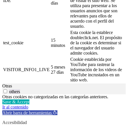
IDE
de visitar el sitio web. Se
días
utiliza para presentar a los
usuarios anuncios que son
relevantes para ellos de
acuerdo con el perfil del
usuario.
Esta cookie la establece
doubleclick.net. El propósito
15
test_cookie
de la cookie es determinar si
minutos
el navegador del usuario
admite cookies.
Cookie establecida por
YouTube para rastrear la
5 meses
VISITOR_INFO1_LIVE
información de los videos de
27 días
YouTube incrustados en un
sitio web.
Otras
others
Otras cookies no categorizadas en las categorías anteriores.
Save & Accept
Ir al contenido
Abrir barra de herramientas
Accesibilidad