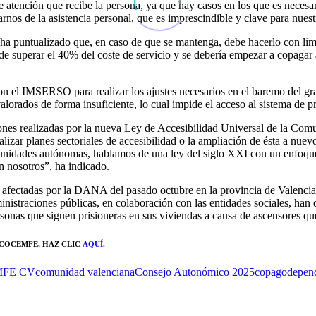
e atención que recibe la persona, ya que hay casos en los que es necesar
darnos de la asistencia personal, que es imprescindible y clave para nues
 ha puntualizado que, en caso de que se mantenga, debe hacerlo con limi
de superar el 40% del coste de servicio y se debería empezar a copagar 
con el IMSERSO para realizar los ajustes necesarios en el baremo del
valorados de forma insuficiente, lo cual impide el acceso al sistema de 
nes realizadas por la nueva Ley de Accesibilidad Universal de la Comu
lizar planes sectoriales de accesibilidad o la ampliación de ésta a nuev
comunidades autónomas, hablamos de una ley del siglo XXI con un enfoqu
n nosotros”, ha indicado.
 afectadas por la DANA del pasado octubre en la provincia de Valencia:
inistraciones públicas, en colaboración con las entidades sociales, ha
rsonas que siguen prisioneras en sus viviendas a causa de ascensores qu
 COCEMFE
, HAZ CLIC
AQUÍ
.
FE CV
comunidad valenciana
Consejo Autonómico 2025
copago
depen