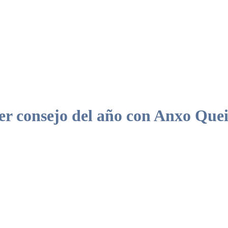
consejo del año con Anxo Queir
cesibilidad Universal valenciana como una de las más avanzadas de Esp