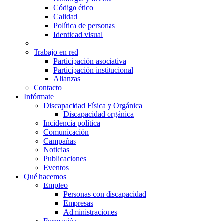
Código ético
Calidad
Política de personas
Identidad visual
Trabajo en red
Participación asociativa
Participación institucional
Alianzas
Contacto
Infórmate
Discapacidad Física y Orgánica
Discapacidad orgánica
Incidencia política
Comunicación
Campañas
Noticias
Publicaciones
Eventos
Qué hacemos
Empleo
Personas con discapacidad
Empresas
Administraciones
Formación