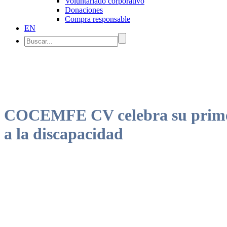
Voluntariado corporativo
Donaciones
Compra responsable
EN
COCEMFE CV celebra su primer 
a la discapacidad
El presidente de la Confederación nacional ha valorado la Ley de Ac