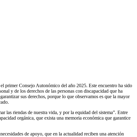
F
T
L
E
C
a el primer Consejo Autonómico del año 2025. Este encuentro ha sido
onal y de los derechos de las personas con discapacidad que ha
 garantizar sus derechos, porque lo que observamos es que la mayor
cado.
 las riendas de nuestra vida, y por la equidad del sistema”. Entre
iscapacidad orgánica, que exista una memoria económica que garantice
 necesidades de apoyo, que en la actualidad reciben una atención