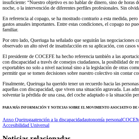
insuficiente: “Nuestro objetivo es no hablar de dinero, sino de horas d
noche, o la intervención de diferentes perfiles profesionales. Sin olvi
En referencia al copago, se ha mostrado contrario a esta medida, pero
gastos anuales importantes. Entre estas condiciones, el copago no pue
familiar.
Por otro lado, Queriuga ha señalado que seguirán las negociaciones 
observado un alto nivel de insatisfacción en su aplicación, con casos 
El presidente de COCEFE ha hecho referencia también a las aportacio
con discapacidad a través de consejos ciudadanos, la posibilidad de rea
exportables no solo a nivel nacional sino a la legislación de otras 
permitir que se tomen decisiones sobre nuestro colectivo sin contar co
Finalmente, Queiruga ha querido tener un recuerdo hacia las personas
aquellas con discapacidad, que viven una situación agravada. Las adm
solventar la pérdida de una casa, del coche adaptado o la situación pe
PARA MÁS INFORMACIÓN Y NOTICIAS SOBRE EL MOVIMIENTO ASOCIATIVO DE
Anxo Queiruga
atención a la discapacidad
autonomía personal
COCEM
Accesibilidad Universal
Noticias relacionadas