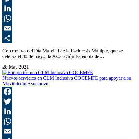
T
L
E
C
Con motivo del Día Mundial de la Esclerosis Múltiple, que se
celebra el 30 de mayo, la Asociación Española de…
28 May 2021
Nuevos servicios en CLM Inclusiva COCEMFE para apoyar a su
Movimiento Asociativo
F
T
L