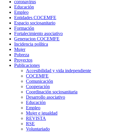
coronavirus
Educación
Empleo
Entidades COCEMFE
Espacio sociosanitario
Formación
Fortalecimiento asociativo
Generacion COCEMFE
Incidencia política
Mujer
Pobreza
Proyectos
Publicaciones
Accesibilidad y vida independiente
COCEMFE
Comunicación
Cooperación
Coordinación sociosanitaria
Desarrollo asociativo
Educación
Empleo
Mujer e igualdad
REVISTA
RSE
Voluntariado