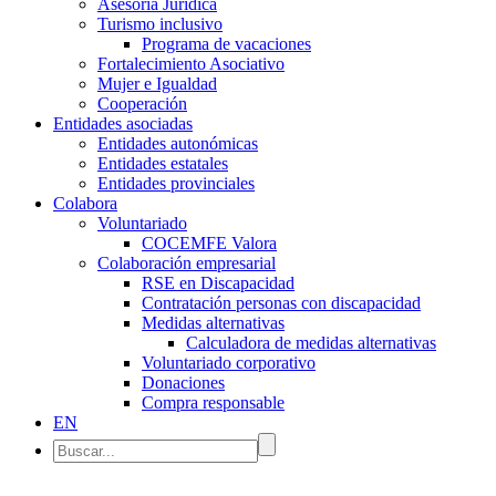
Asesoría Jurídica
Turismo inclusivo
Programa de vacaciones
Fortalecimiento Asociativo
Mujer e Igualdad
Cooperación
Entidades asociadas
Entidades autonómicas
Entidades estatales
Entidades provinciales
Colabora
Voluntariado
COCEMFE Valora
Colaboración empresarial
RSE en Discapacidad
Contratación personas con discapacidad
Medidas alternativas
Calculadora de medidas alternativas
Voluntariado corporativo
Donaciones
Compra responsable
EN