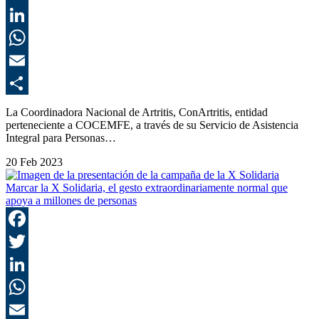
T
L
E
C
La Coordinadora Nacional de Artritis, ConArtritis, entidad
perteneciente a COCEMFE, a través de su Servicio de Asistencia
Integral para Personas…
20 Feb 2023
Marcar la X Solidaria, el gesto extraordinariamente normal que
apoya a millones de personas
F
T
L