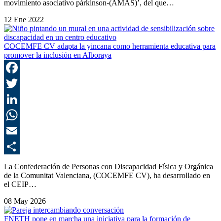
movimiento asociativo párkinson-(AMAS)’, del que…
12 Ene 2022
COCEMFE CV adapta la yincana como herramienta educativa para
promover la inclusión en Alboraya
F
T
L
E
C
La Confederación de Personas con Discapacidad Física y Orgánica
de la Comunitat Valenciana, (COCEMFE CV), ha desarrollado en
el CEIP…
08 May 2026
FNETH pone en marcha una iniciativa para la formación de