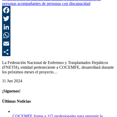
personas acompañantes de personas con discapacidad
F
T
L
E
C
La Federación Nacional de Enfermos y Trasplantados Hepáticos
(FNETH), entidad perteneciente a COCEMFE, desarrollará durante
los próximos meses el proyecto…
11 Jun 2024
¡Síguenos!
Últimas Noticias
COCEMFE forma a 115 profesionales para prevenir la