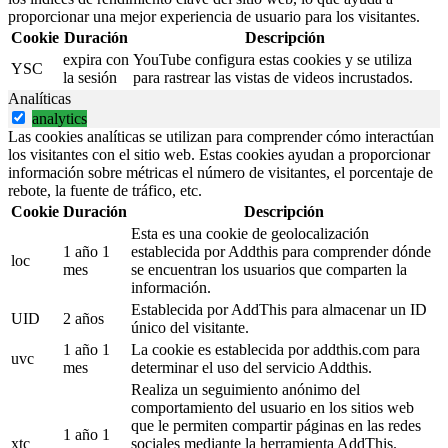
proporcionar una mejor experiencia de usuario para los visitantes.
Cookie
Duración
Descripción
expira con
YouTube configura estas cookies y se utiliza
YSC
la sesión
para rastrear las vistas de videos incrustados.
Analíticas
analytics
Las cookies analíticas se utilizan para comprender cómo interactúan
los visitantes con el sitio web. Estas cookies ayudan a proporcionar
información sobre métricas el número de visitantes, el porcentaje de
rebote, la fuente de tráfico, etc.
Cookie
Duración
Descripción
Esta es una cookie de geolocalización
1 año 1
establecida por Addthis para comprender dónde
loc
mes
se encuentran los usuarios que comparten la
información.
Establecida por AddThis para almacenar un ID
UID
2 años
único del visitante.
1 año 1
La cookie es establecida por addthis.com para
uvc
mes
determinar el uso del servicio Addthis.
Realiza un seguimiento anónimo del
comportamiento del usuario en los sitios web
que le permiten compartir páginas en las redes
1 año 1
xtc
sociales mediante la herramienta AddThis.