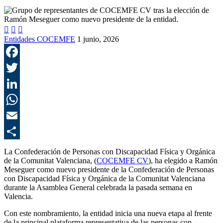



Entidades COCEMFE
1 junio, 2026
F
T
L
E
C
La Confederación de Personas con Discapacidad Física y Orgánica
de la Comunitat Valenciana, (
COCEMFE CV
), ha elegido a Ramón
Meseguer como nuevo presidente de la Confederación de Personas
con Discapacidad Física y Orgánica de la Comunitat Valenciana
durante la Asamblea General celebrada la pasada semana en
Valencia.
Con este nombramiento, la entidad inicia una nueva etapa al frente
de la principal plataforma representativa de las personas con