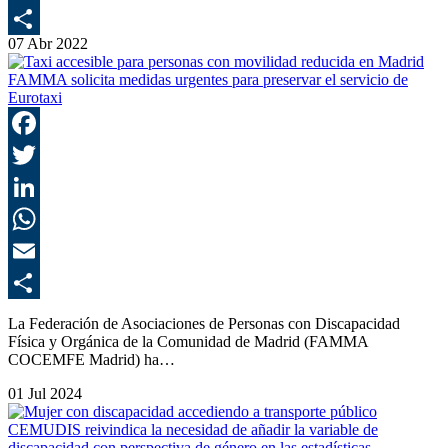
E
07 Abr 2022
C
FAMMA solicita medidas urgentes para preservar el servicio de
Eurotaxi
F
T
L
E
C
La Federación de Asociaciones de Personas con Discapacidad
Física y Orgánica de la Comunidad de Madrid (FAMMA
COCEMFE Madrid) ha…
01 Jul 2024
CEMUDIS reivindica la necesidad de añadir la variable de
discapacidad con perspectiva de género en las estadísticas