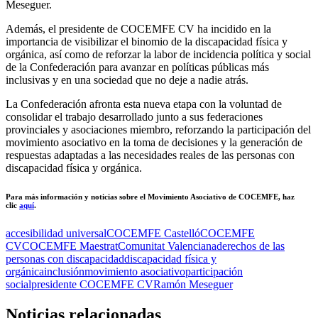
Meseguer.
Además, el presidente de COCEMFE CV ha incidido en la
importancia de visibilizar el binomio de la discapacidad física y
orgánica, así como de reforzar la labor de incidencia política y social
de la Confederación para avanzar en políticas públicas más
inclusivas y en una sociedad que no deje a nadie atrás.
La Confederación afronta esta nueva etapa con la voluntad de
consolidar el trabajo desarrollado junto a sus federaciones
provinciales y asociaciones miembro, reforzando la participación del
movimiento asociativo en la toma de decisiones y la generación de
respuestas adaptadas a las necesidades reales de las personas con
discapacidad física y orgánica.
Para más información y noticias sobre el Movimiento Asociativo de COCEMFE, haz
clic
aquí
.
accesibilidad universal
COCEMFE Castelló
COCEMFE
CV
COCEMFE Maestrat
Comunitat Valenciana
derechos de las
personas con discapacidad
discapacidad física y
orgánica
inclusión
movimiento asociativo
participación
social
presidente COCEMFE CV
Ramón Meseguer
Noticias relacionadas