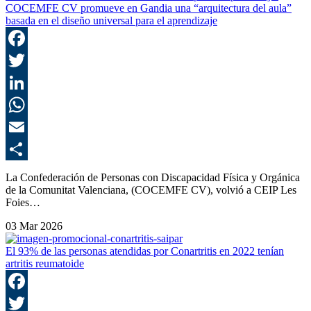
COCEMFE CV promueve en Gandia una “arquitectura del aula”
basada en el diseño universal para el aprendizaje
F
T
L
E
C
La Confederación de Personas con Discapacidad Física y Orgánica
de la Comunitat Valenciana, (COCEMFE CV), volvió a CEIP Les
Foies…
03 Mar 2026
El 93% de las personas atendidas por Conartritis en 2022 tenían
artritis reumatoide
F