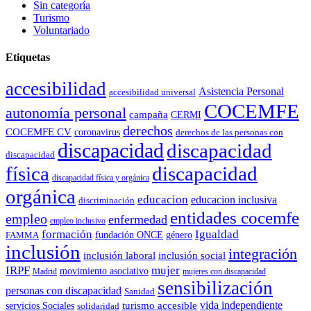
Sin categoría
Turismo
Voluntariado
Etiquetas
accesibilidad
Asistencia Personal
accesibilidad universal
COCEMFE
autonomía personal
campaña
CERMI
derechos
COCEMFE CV
coronavirus
derechos de las personas con
discapacidad
discapacidad
discapacidad
física
discapacidad
discapacidad física y orgánica
orgánica
educacion
educacion inclusiva
discriminación
entidades cocemfe
empleo
enfermedad
empleo inclusivo
formación
Igualdad
género
FAMMA
fundación ONCE
inclusión
integración
inclusión laboral
inclusión social
IRPF
mujer
movimiento asociativo
Madrid
mujeres con discapacidad
sensibilización
personas con discapacidad
Sanidad
vida independiente
turismo accesible
servicios Sociales
solidaridad