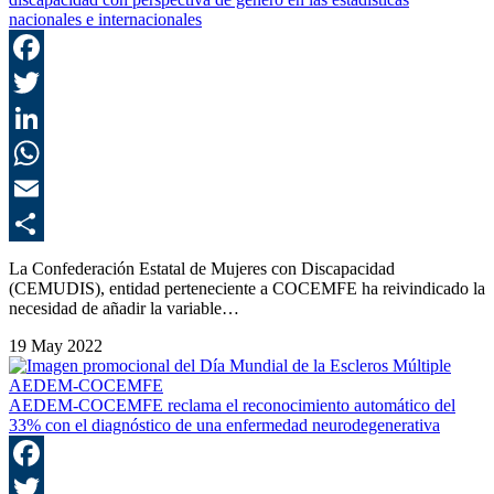
nacionales e internacionales
F
T
L
E
C
La Confederación Estatal de Mujeres con Discapacidad
(CEMUDIS), entidad perteneciente a COCEMFE ha reivindicado la
necesidad de añadir la variable…
19 May 2022
AEDEM-COCEMFE reclama el reconocimiento automático del
33% con el diagnóstico de una enfermedad neurodegenerativa
F