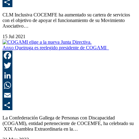
E
C
CLM Inclusiva COCEMFE ha aumentado su cartera de servicios
con el objetivo de apoyar el funcionamiento de su Movimiento
Asociativo…
15 Jul 2021
Anxo Queiruga es reelegido presidente de COGAMI
F
T
L
E
C
La Confederación Gallega de Personas con Discapacidad
(COGAMI), entidad perteneciente de COCEMFE, ha celebrado su
XIX Asamblea Extraordinaria en la…