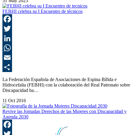
31 May 2023
FEBHI celebra su I Encuentro de técnicos
F
T
L
E
C
La Federación Española de Asociaciones de Espina Bífida e
Hidrocefalia (FEBHI) con la colaboración del Real Patronato sobre
Discapacidad ha…
11 Oct 2016
Revive las Jornadas Derechos de las Mujeres con Discapacidad y
Agenda 2030
F