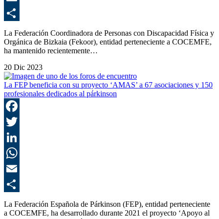
E
C
La Federación Coordinadora de Personas con Discapacidad Física y
Orgánica de Bizkaia (Fekoor), entidad perteneciente a COCEMFE,
ha mantenido recientemente…
20 Dic 2023
La FEP beneficia con su proyecto ‘AMAS’ a 67 asociaciones y 150
profesionales dedicados al párkinson
F
T
L
E
C
La Federación Española de Párkinson (FEP), entidad perteneciente
a COCEMFE, ha desarrollado durante 2021 el proyecto ‘Apoyo al