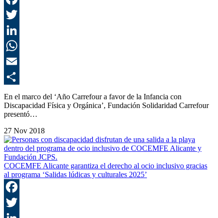
F
T
L
E
C
En el marco del ‘Año Carrefour a favor de la Infancia con
Discapacidad Física y Orgánica’, Fundación Solidaridad Carrefour
presentó…
27 Nov 2018
COCEMFE Alicante garantiza el derecho al ocio inclusivo gracias
al programa ‘Salidas lúdicas y culturales 2025’
F
T