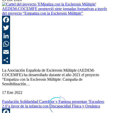
C
AEDEM-COCEMFE promovió siete jornadas formativas a través
del proyecto “Empatiza con la Esclerosis Múltiple”
F
T
L
E
C
La Asociación Española de Esclerosis Múltiple (AEDEM-
COCEMFE) ha desarrollado durante el año 2021 el proyecto
“Empatiza con la Esclerosis Múltiple: Campaña de
Sensibilización…
17 Ene 2022
Fundación Solidaridad Carrefour y Famosa presentan ‘Escudero
2.0’a favor de la infancia con Discapacidad Física y Orgánica