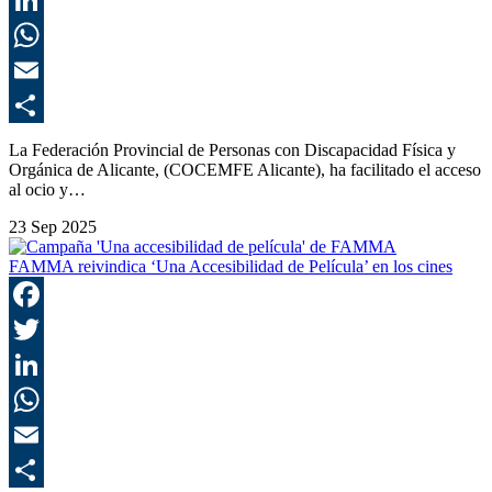
L
E
C
La Federación Provincial de Personas con Discapacidad Física y
Orgánica de Alicante, (COCEMFE Alicante), ha facilitado el acceso
al ocio y…
23 Sep 2025
FAMMA reivindica ‘Una Accesibilidad de Película’ en los cines
F
T
L
E