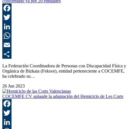
conformado ya por 20 entidades
F
T
L
E
C
La Federación Coordinadora de Personas con Discapacidad Física y
Orgánica de Bizkaia (Fekoor), entidad perteneciente a COCEMFE,
ha celebrado su…
26 Jun 2023
COCEMFE CV aplaude la adaptación del Hemiciclo de Les Corts
F
T