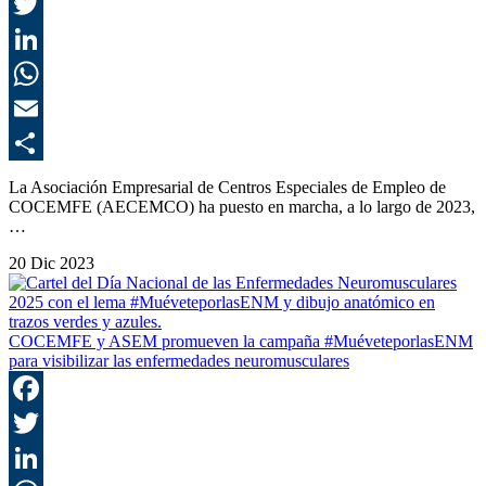
F
T
L
E
C
La Asociación Empresarial de Centros Especiales de Empleo de
COCEMFE (AECEMCO) ha puesto en marcha, a lo largo de 2023,
…
20 Dic 2023
COCEMFE y ASEM promueven la campaña #MuéveteporlasENM
para visibilizar las enfermedades neuromusculares
F
T