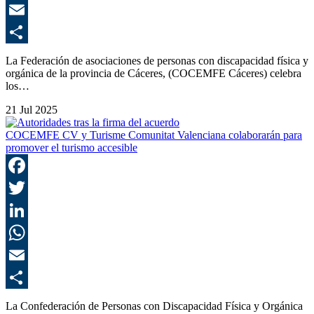
E
C
La Federación de asociaciones de personas con discapacidad física y
orgánica de la provincia de Cáceres, (COCEMFE Cáceres) celebra
los…
21 Jul 2025
COCEMFE CV y Turisme Comunitat Valenciana colaborarán para
promover el turismo accesible
F
T
L
E
C
La Confederación de Personas con Discapacidad Física y Orgánica