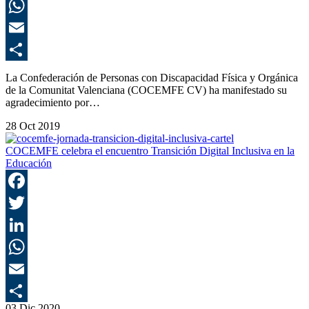
L
E
C
La Confederación de Personas con Discapacidad Física y Orgánica
de la Comunitat Valenciana (COCEMFE CV) ha manifestado su
agradecimiento por…
28 Oct 2019
COCEMFE celebra el encuentro Transición Digital Inclusiva en la
Educación
F
T
L
E
03 Dic 2020