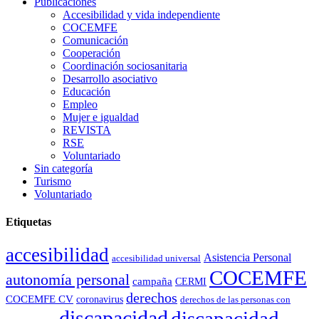
Publicaciones
Accesibilidad y vida independiente
COCEMFE
Comunicación
Cooperación
Coordinación sociosanitaria
Desarrollo asociativo
Educación
Empleo
Mujer e igualdad
REVISTA
RSE
Voluntariado
Sin categoría
Turismo
Voluntariado
Etiquetas
accesibilidad
Asistencia Personal
accesibilidad universal
COCEMFE
autonomía personal
campaña
CERMI
derechos
COCEMFE CV
coronavirus
derechos de las personas con
discapacidad
discapacidad