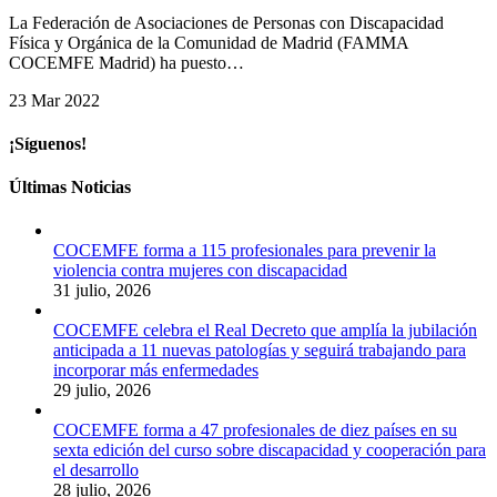
C
La Federación de Asociaciones de Personas con Discapacidad
Física y Orgánica de la Comunidad de Madrid (FAMMA
COCEMFE Madrid) ha puesto…
23 Mar 2022
¡Síguenos!
Últimas Noticias
COCEMFE forma a 115 profesionales para prevenir la
violencia contra mujeres con discapacidad
31 julio, 2026
COCEMFE celebra el Real Decreto que amplía la jubilación
anticipada a 11 nuevas patologías y seguirá trabajando para
incorporar más enfermedades
29 julio, 2026
COCEMFE forma a 47 profesionales de diez países en su
sexta edición del curso sobre discapacidad y cooperación para
el desarrollo
28 julio, 2026