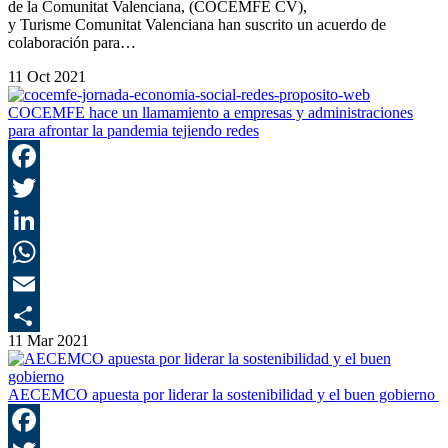
de la Comunitat Valenciana, (COCEMFE CV),
y Turisme Comunitat Valenciana han suscrito un acuerdo de
colaboración para…
11 Oct 2021
COCEMFE hace un llamamiento a empresas y administraciones
para afrontar la pandemia tejiendo redes
F
T
L
E
11 Mar 2021
C
AECEMCO apuesta por liderar la sostenibilidad y el buen gobierno