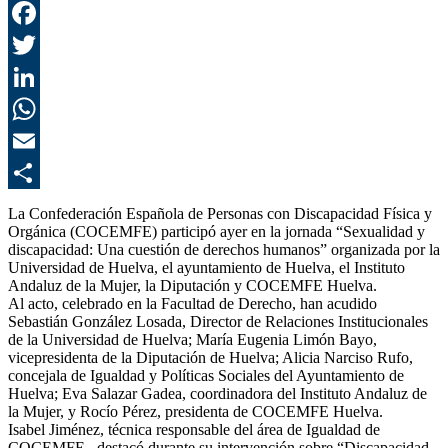
F
T
L
E
C
La Confederación Española de Personas con Discapacidad Física y
Orgánica (COCEMFE) participó ayer en la jornada “Sexualidad y
discapacidad: Una cuestión de derechos humanos” organizada por la
Universidad de Huelva, el ayuntamiento de Huelva, el Instituto
Andaluz de la Mujer, la Diputación y COCEMFE Huelva.
Al acto, celebrado en la Facultad de Derecho, han acudido
Sebastián González Losada, Director de Relaciones Institucionales
de la Universidad de Huelva; María Eugenia Limón Bayo,
vicepresidenta de la Diputación de Huelva; Alicia Narciso Rufo,
concejala de Igualdad y Políticas Sociales del Ayuntamiento de
Huelva; Eva Salazar Gadea, coordinadora del Instituto Andaluz de
la Mujer, y Rocío Pérez, presidenta de COCEMFE Huelva.
Isabel Jiménez, técnica responsable del área de Igualdad de
COCEMFE , destacó durante su intervención sobre “Discapacidad