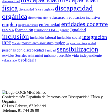
discapacidad
física
discapacidad
discapacidad física y orgánica
orgánica
educacion
educacion inclusiva
discriminación
entidades cocemfe
empleo
enfermedad
empleo inclusivo
formación
Igualdad
género
FAMMA
fundación ONCE
inclusión
integración
inclusión laboral
inclusión social
IRPF
mujer
movimiento asociativo
Madrid
mujeres con discapacidad
sensibilización
personas con discapacidad
Sanidad
vida independiente
turismo accesible
servicios Sociales
solidaridad
x solidaria
voluntariado
Confederación Española de Personas con Discapacidad Física y
Orgánica
C/ Luis Cabrera, 63 Madrid
Teléfono: 91 744 36 00