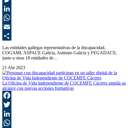
T
L
E
C
Las entidades gallegas representativas de la discapacidad,
COGAMI, ASPACE Galicia, Autismo Galicia y FEGADACE,
junto a otras 18 entidades de…
21 Abr 2023
La Oficina de Vida Independiente de COCEMFE Cáceres amplía su
alcance con nuevas acciones formativas
F
T
L