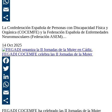
L
E
C
La Confederación Española de Personas con Discapacidad Física y
Orgánica (COCEMFE) y la Federación Española de Enfermedades
Neuromusculares (Federación ASEM)…
14 Oct 2025
FEGADI COCEMFE celebra las II Jornadas de la Mujer
F
T
L
E
C
FEGADI COCEMFE ha celebrado las II Jornadas de la Mujer