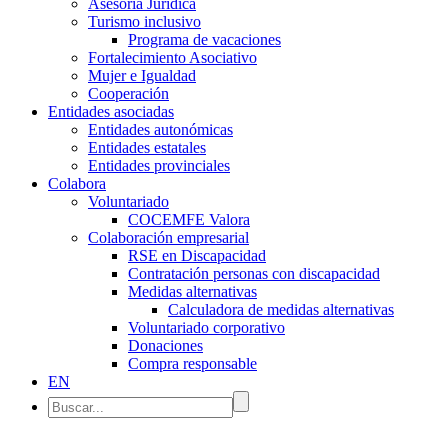
Asesoría Jurídica
Turismo inclusivo
Programa de vacaciones
Fortalecimiento Asociativo
Mujer e Igualdad
Cooperación
Entidades asociadas
Entidades autonómicas
Entidades estatales
Entidades provinciales
Colabora
Voluntariado
COCEMFE Valora
Colaboración empresarial
RSE en Discapacidad
Contratación personas con discapacidad
Medidas alternativas
Calculadora de medidas alternativas
Voluntariado corporativo
Donaciones
Compra responsable
EN