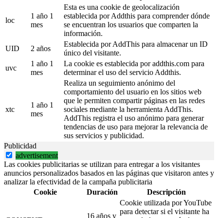
Esta es una cookie de geolocalización
1 año 1
establecida por Addthis para comprender dónde
loc
mes
se encuentran los usuarios que comparten la
información.
Establecida por AddThis para almacenar un ID
UID
2 años
único del visitante.
1 año 1
La cookie es establecida por addthis.com para
uvc
mes
determinar el uso del servicio Addthis.
Realiza un seguimiento anónimo del
comportamiento del usuario en los sitios web
que le permiten compartir páginas en las redes
1 año 1
xtc
sociales mediante la herramienta AddThis.
mes
AddThis registra el uso anónimo para generar
tendencias de uso para mejorar la relevancia de
sus servicios y publicidad.
Publicidad
advertisement
Las cookies publicitarias se utilizan para entregar a los visitantes
anuncios personalizados basados en las páginas que visitaron antes y
analizar la efectividad de la campaña publicitaria
Cookie
Duración
Descripción
Cookie utilizada por YouTube
para detectar si el visitante ha
16 años y