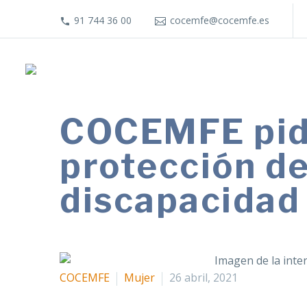
91 744 36 00
cocemfe@cocemfe.es
COCEMFE pide
protección de
discapacidad
COCEMFE
Mujer
26 abril, 2021