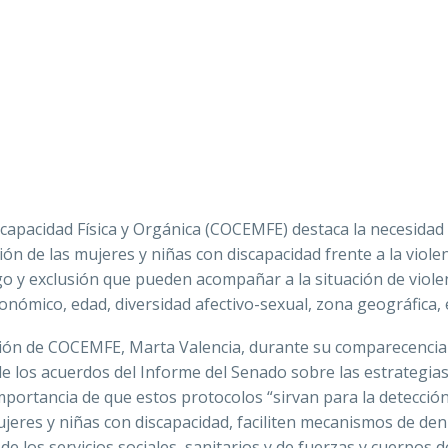
apacidad Física y Orgánica (COCEMFE) destaca la necesidad
ón de las mujeres y niñas con discapacidad frente a la viole
go y exclusión que pueden acompañar a la situación de violen
onómico, edad, diversidad afectivo-sexual, zona geográfica, e
ación de COCEMFE, Marta Valencia, durante su comparecencia
e los acuerdos del Informe del Senado sobre las estrategia
importancia de que estos protocolos “sirvan para la detección
ujeres y niñas con discapacidad, faciliten mecanismos de de
e los servicios sociales, sanitarios y de fuerzas y cuerpos d