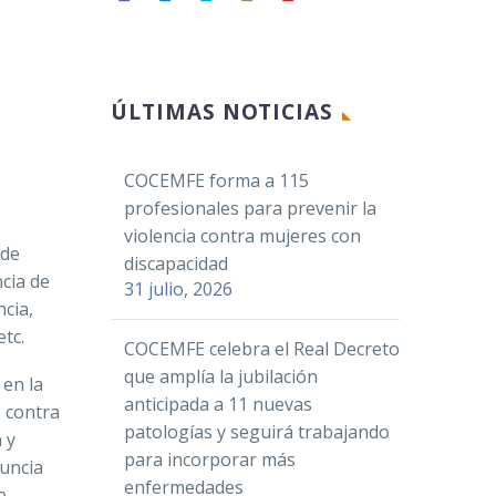
Facebook
ÚLTIMAS NOTICIAS
Twitter
LinkedIn
COCEMFE forma a 115
WhatsApp
profesionales para prevenir la
Email
violencia contra mujeres con
 de
Compartir
discapacidad
ncia de
31 julio, 2026
cia,
tc.
COCEMFE celebra el Real Decreto
que amplía la jubilación
 en la
anticipada a 11 nuevas
s contra
patologías y seguirá trabajando
 y
para incorporar más
nuncia
enfermedades
e