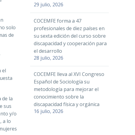
29 julio, 2026
en
COCEMFE forma a 47
 no solo
profesionales de diez países en
rmas de
su sexta edición del curso sobre
discapacidad y cooperación para
el desarrollo
y
28 julio, 2026
 el
COCEMFE lleva al XVI Congreso
cuesta
Español de Sociología su
metodología para mejorar el
conocimiento sobre la
 de la
discapacidad física y orgánica
de sus
16 julio, 2026
ento y/o
 a lo
 mujeres