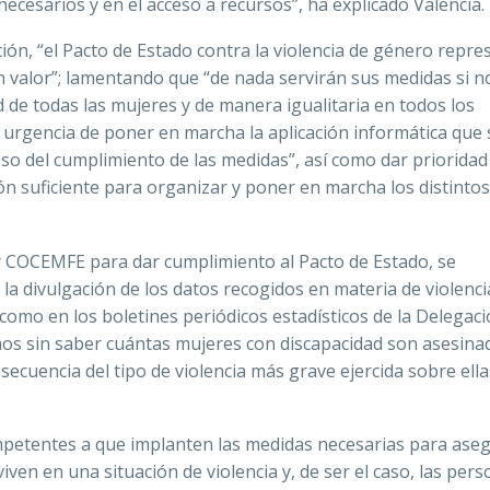
necesarios y en el acceso a recursos”, ha explicado Valencia.
ión, “el Pacto de Estado contra la violencia de género repre
en valor”; lamentando que “de nada servirán sus medidas si n
d de todas las mujeres y de manera igualitaria en todos los
la urgencia de poner en marcha la aplicación informática que 
so del cumplimiento de las medidas”, así como dar prioridad 
ón suficiente para organizar y poner en marcha los distintos
r COCEMFE para dar cumplimiento al Pacto de Estado, se
 la divulgación de los datos recogidos en materia de violenci
como en los boletines periódicos estadísticos de la Delegaci
mos sin saber cuántas mujeres con discapacidad son asesina
nsecuencia del tipo de violencia más grave ejercida sobre ella
mpetentes a que implanten las medidas necesarias para ase
iven en una situación de violencia y, de ser el caso, las per