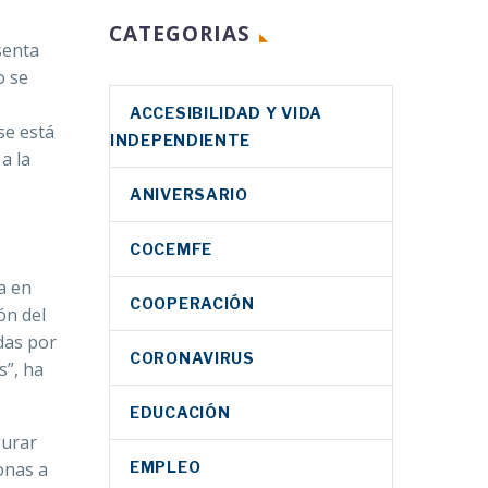
CATEGORIAS
senta
o se
ACCESIBILIDAD Y VIDA
se está
INDEPENDIENTE
a la
ANIVERSARIO
COCEMFE
a en
COOPERACIÓN
ón del
das por
CORONAVIRUS
s”, ha
EDUCACIÓN
gurar
EMPLEO
sonas a