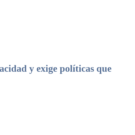
cidad y exige políticas que
 envejecimiento como etapa clave con todos los apoyos y derechos