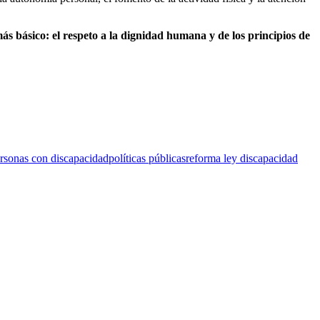
ás básico: el respeto a la dignidad humana y de los principios de
rsonas con discapacidad
políticas públicas
reforma ley discapacidad
F
T
L