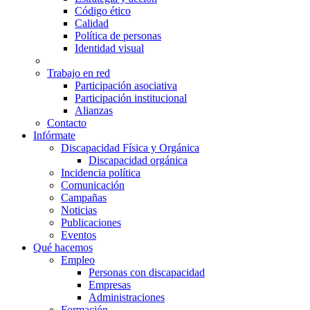
Código ético
Calidad
Política de personas
Identidad visual
Trabajo en red
Participación asociativa
Participación institucional
Alianzas
Contacto
Infórmate
Discapacidad Física y Orgánica
Discapacidad orgánica
Incidencia política
Comunicación
Campañas
Noticias
Publicaciones
Eventos
Qué hacemos
Empleo
Personas con discapacidad
Empresas
Administraciones
Formación