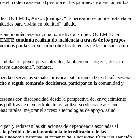
ue el modelo asistencial perdura en los patrones de atención en los
te de COCEMFE, Anxo Queiruga. “Es necesario reconocer esta etapa
idades para vivirla en plenitud”, añade.
y de autonomía personal, una normativa a la que COCEMFE ha
MFE continúa realizando incidencia a través de los grupos
onocidos por la Convención sobre los derechos de las personas con
sibilidad y apoyos personalizados, también en la vejez”, destaca
uestra autonomía”, remarca.
ivienda o servicios sociales provocan situaciones de exclusión severa
cho a seguir tomando decisiones
, participar en la comunidad y
personas con discapacidad desde la perspectiva del envejecimiento
s políticas de envejecimiento; garantizar servicios de asistencia
as rurales; mejorar el acceso a tecnologías de apoyo, salud,
cipen y reduzcan las situaciones de dependencia asociadas al
 la pérdida de autonomía o la intensificación de las
 autonomía personal, el fomento de la actividad física y la atención