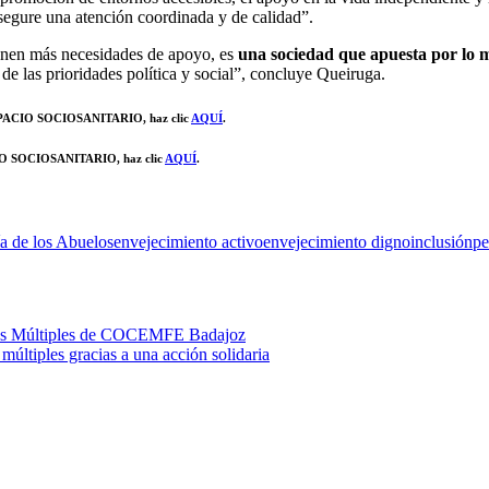
asegure una atención coordinada y de calidad”.
ienen más necesidades de apoyo, es
una sociedad que apuesta por lo m
de las prioridades política y social”, concluye Queiruga.
CIO SOCIOSANITARIO, haz clic
AQUÍ
.
OCIOSANITARIO, haz clic
AQUÍ
.
a de los Abuelos
envejecimiento activo
envejecimiento digno
inclusión
pe
últiples gracias a una acción solidaria