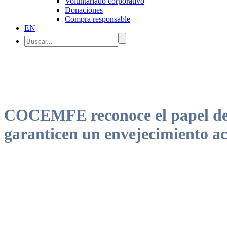
Voluntariado corporativo
Donaciones
Compra responsable
EN
COCEMFE reconoce el papel de lo
garanticen un envejecimiento ac
La reforma de las leyes de discapacidad y autonomía personal que se 
garantizados