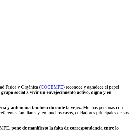
F
T
L
E
C
d Física y Orgánica (
COCEMFE
) reconoce y agradece el papel
e grupo social a vivir un envejecimiento activo, digno y en
plena y autónoma también durante la vejez
. Muchas personas con
referentes familiares y, en muchos casos, cuidadores principales de sus
OCEMFE,
pone de manifiesto la falta de correspondencia entre lo