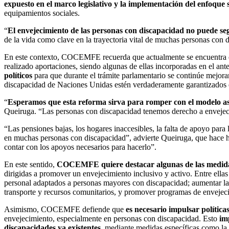
expuesto en el marco legislativo y la implementación del enfoque so
equipamientos sociales.
“
El envejecimiento de las personas con discapacidad no puede segu
de la vida como clave en la trayectoria vital de muchas personas con 
En este contexto, COCEMFE recuerda que actualmente se encuentra e
realizado aportaciones, siendo algunas de ellas incorporadas en el a
políticos
para que durante el trámite parlamentario se continúe mejora
discapacidad de Naciones Unidas estén verdaderamente garantizados en
“
Esperamos que esta reforma sirva para romper con el modelo as
Queiruga. “Las personas con discapacidad tenemos derecho a envejecer
“Las pensiones bajas, los hogares inaccesibles, la falta de apoyo para 
en muchas personas con discapacidad”, advierte Queiruga, que hace h
contar con los apoyos necesarios para hacerlo”.
En este sentido,
COCEMFE quiere destacar algunas de las medidas 
dirigidas a promover un envejecimiento inclusivo y activo. Entre ellas 
personal adaptados a personas mayores con discapacidad; aumentar la a
transporte y recursos comunitarios, y promover programas de envejecim
Asimismo, COCEMFE defiende que
es necesario impulsar política
envejecimiento, especialmente en personas con discapacidad. Esto
im
discapacidades ya existentes
, mediante medidas específicas como la 