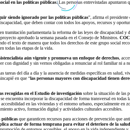
cial en las políticas públicas
. Las personas entrevistadas apuntaron q
ir siendo ignorado por las políticas públicas
”, afirma el presiden
discapacidad, que deben contar con todos los apoyos, recursos y oportun
n tramitación parlamentaria la reforma de las leyes de discapacidad 
nteproyecto aprobado la semana pasada en el Consejo de Ministros.
COCE
ndo el texto de manera que todos los derechos de este grupo social rec
 todas las etapas de la vida.
istencialista aún vigente y promueva un enfoque de derechos
, acce
 con dignidad y sin vernos obligadas a renunciar al rol familiar ni a n
las tareas del día a día y la ausencia de medidas específicas en salud, v
incapié en que “
las personas mayores con discapacidad tienen dere
recogidas en el Estudio de investigación
sobre la situación de las 
se encuentra incorporar la discapacidad de forma transversal en todas la
ccesibilidad en las viviendas y el entorno urbano, especialmente en zon
iento activo, formación digital y actividades culturales accesibles.
s públicas
que garanticen recursos para acciones de prevención que anti
plica actuar de forma temprana para evitar el deterioro de la salud,
promoción de entornos accesibles, el apoyo en la vida independiente y la