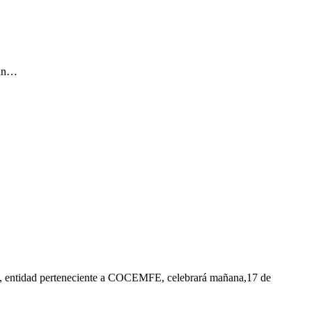
E
C
 un…
F
T
L
E
C
), entidad perteneciente a COCEMFE, celebrará mañana,17 de