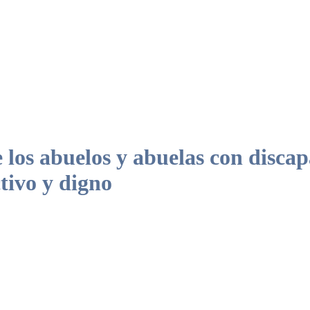
s abuelos y abuelas con discapa
tivo y digno
está tramitando en el Parlamento debe servir también para promover el