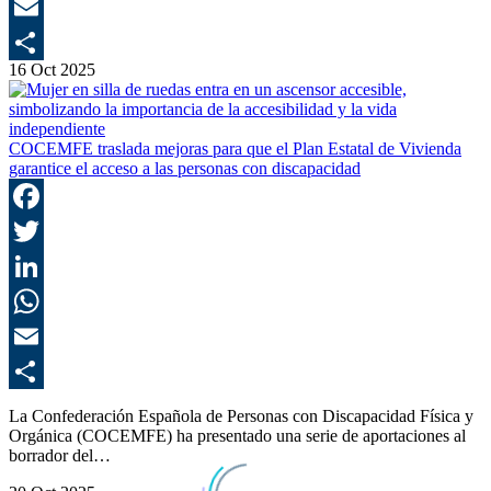
E
16 Oct 2025
C
COCEMFE traslada mejoras para que el Plan Estatal de Vivienda
garantice el acceso a las personas con discapacidad
F
T
L
E
C
La Confederación Española de Personas con Discapacidad Física y
Orgánica (COCEMFE) ha presentado una serie de aportaciones al
borrador del…