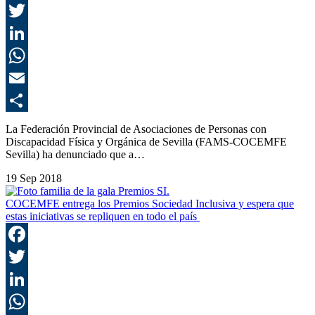
F
T
L
E
C
La Federación Provincial de Asociaciones de Personas con
Discapacidad Física y Orgánica de Sevilla (FAMS-COCEMFE
Sevilla) ha denunciado que a…
19 Sep 2018
COCEMFE entrega los Premios Sociedad Inclusiva y espera que
estas iniciativas se repliquen en todo el país
F
T
L