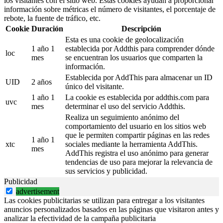
los visitantes con el sitio web. Estas cookies ayudan a proporcionar
información sobre métricas el número de visitantes, el porcentaje de
rebote, la fuente de tráfico, etc.
Cookie
Duración
Descripción
Esta es una cookie de geolocalización
1 año 1
establecida por Addthis para comprender dónde
loc
mes
se encuentran los usuarios que comparten la
información.
Establecida por AddThis para almacenar un ID
UID
2 años
único del visitante.
1 año 1
La cookie es establecida por addthis.com para
uvc
mes
determinar el uso del servicio Addthis.
Realiza un seguimiento anónimo del
comportamiento del usuario en los sitios web
que le permiten compartir páginas en las redes
1 año 1
xtc
sociales mediante la herramienta AddThis.
mes
AddThis registra el uso anónimo para generar
tendencias de uso para mejorar la relevancia de
sus servicios y publicidad.
Publicidad
advertisement
Las cookies publicitarias se utilizan para entregar a los visitantes
anuncios personalizados basados en las páginas que visitaron antes y
analizar la efectividad de la campaña publicitaria