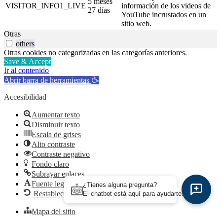
5 meses
VISITOR_INFO1_LIVE
información de los videos de
27 días
YouTube incrustados en un
sitio web.
Otras
others
Otras cookies no categorizadas en las categorías anteriores.
Save & Accept
Ir al contenido
Abrir barra de herramientas
Accesibilidad
Aumentar texto
Disminuir texto
Escala de grises
Alto contraste
Contraste negativo
Fondo claro
Subrayar enlaces
Fuente legible
¿Tienes alguna pregunta?
Restablecer
El chatbot está aquí para ayudarte.
Mapa del sitio