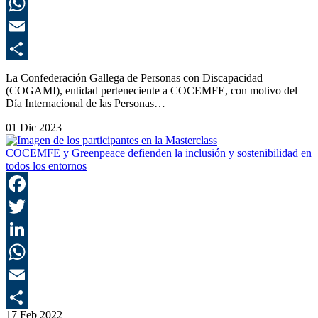
L
E
C
La Confederación Gallega de Personas con Discapacidad
(COGAMI), entidad perteneciente a COCEMFE, con motivo del
Día Internacional de las Personas…
01 Dic 2023
COCEMFE y Greenpeace defienden la inclusión y sostenibilidad en
todos los entornos
F
T
L
E
17 Feb 2022