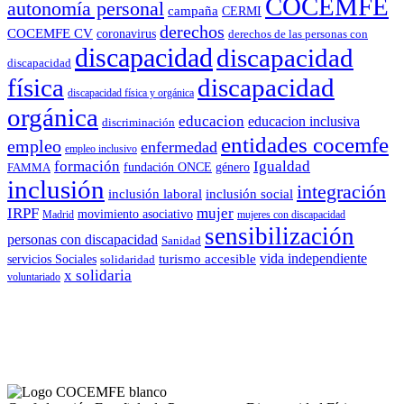
COCEMFE
autonomía personal
campaña
CERMI
derechos
COCEMFE CV
coronavirus
derechos de las personas con
discapacidad
discapacidad
discapacidad
física
discapacidad
discapacidad física y orgánica
orgánica
educacion
educacion inclusiva
discriminación
entidades cocemfe
empleo
enfermedad
empleo inclusivo
formación
Igualdad
género
FAMMA
fundación ONCE
inclusión
integración
inclusión laboral
inclusión social
IRPF
mujer
movimiento asociativo
Madrid
mujeres con discapacidad
sensibilización
personas con discapacidad
Sanidad
vida independiente
turismo accesible
servicios Sociales
solidaridad
x solidaria
voluntariado