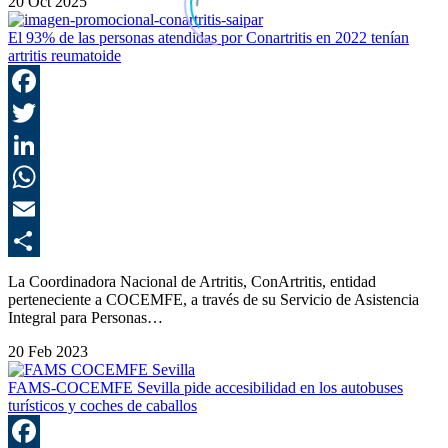
20 Oct 2025
El 93% de las personas atendidas por Conartritis en 2022 tenían
artritis reumatoide
F
T
L
E
C
La Coordinadora Nacional de Artritis, ConArtritis, entidad
perteneciente a COCEMFE, a través de su Servicio de Asistencia
Integral para Personas…
20 Feb 2023
FAMS-COCEMFE Sevilla pide accesibilidad en los autobuses
turísticos y coches de caballos