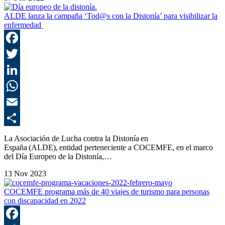
C
ALDE lanza la campaña ‘Tod@s con la Distonía’ para visibilizar la
enfermedad
F
T
L
E
C
La Asociación de Lucha contra la Distonía en
España (ALDE), entidad perteneciente a COCEMFE, en el marco
del Día Europeo de la Distonía,…
13 Nov 2023
COCEMFE programa más de 40 viajes de turismo para personas
con discapacidad en 2022