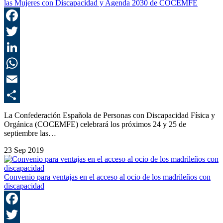
las Mujeres con Discapacidad y Agenda 2030 de COCEMFE
F
T
L
E
C
La Confederación Española de Personas con Discapacidad Física y
Orgánica (COCEMFE) celebrará los próximos 24 y 25 de
septiembre las…
23 Sep 2019
Convenio para ventajas en el acceso al ocio de los madrileños con
discapacidad
F