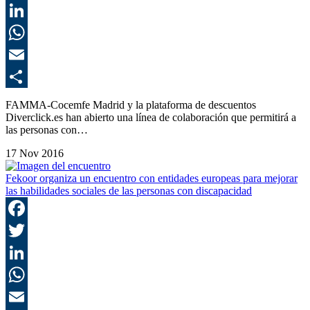
T
L
E
C
FAMMA-Cocemfe Madrid y la plataforma de descuentos
Diverclick.es han abierto una línea de colaboración que permitirá a
las personas con…
17 Nov 2016
Fekoor organiza un encuentro con entidades europeas para mejorar
las habilidades sociales de las personas con discapacidad
F
T
L