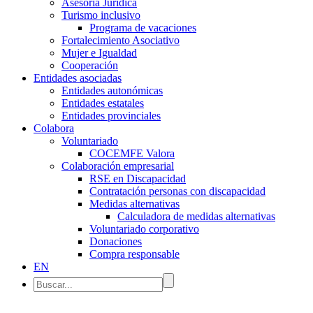
Asesoría Jurídica
Turismo inclusivo
Programa de vacaciones
Fortalecimiento Asociativo
Mujer e Igualdad
Cooperación
Entidades asociadas
Entidades autonómicas
Entidades estatales
Entidades provinciales
Colabora
Voluntariado
COCEMFE Valora
Colaboración empresarial
RSE en Discapacidad
Contratación personas con discapacidad
Medidas alternativas
Calculadora de medidas alternativas
Voluntariado corporativo
Donaciones
Compra responsable
EN