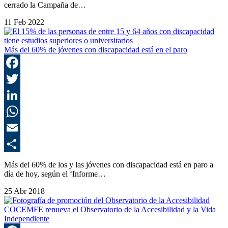
cerrado la Campaña de…
11 Feb 2022
Más del 60% de jóvenes con discapacidad está en el paro
F
T
L
E
C
Más del 60% de los y las jóvenes con discapacidad está en paro a
día de hoy, según el ‘Informe…
25 Abr 2018
COCEMFE renueva el Observatorio de la Accesibilidad y la Vida
Independiente