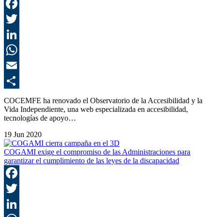
F
T
L
E
C
COCEMFE ha renovado el Observatorio de la Accesibilidad y la
Vida Independiente, una web especializada en accesibilidad,
tecnologías de apoyo…
19 Jun 2020
COGAMI exige el compromiso de las Administraciones para
garantizar el cumplimiento de las leyes de la discapacidad
F
T