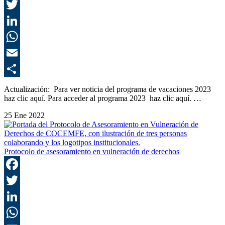
F
T
L
E
C
Actualización: Para ver noticia del programa de vacaciones 2023
haz clic aquí. Para acceder al programa 2023 haz clic aquí. …
25 Ene 2022
Protocolo de asesoramiento en vulneración de derechos
F
T
L