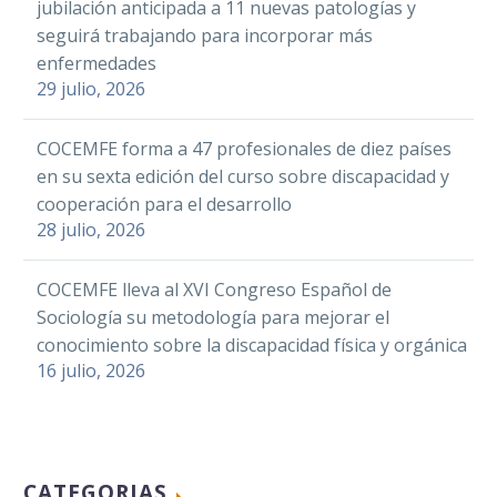
jubilación anticipada a 11 nuevas patologías y
Email
Personas con
seguirá trabajando para incorporar más
AMES presenta dos
La Asociación Española
Discapacidad Física y
Compartir
enfermedades
audiolibros y el
Facebook
de Fiebre
Orgánica
29 julio, 2026
videocuento de “La
11 Ene 2021
Mediterránea Familiar
(COCEMFE) ha
Twitter
historia de Coco y Pipa”
y Síndromes
abierto el plazo de
LinkedIn
COCEMFE forma a 47 profesionales de diez países
Autoinflamatorios
inscripción de la II…
WhatsApp
en su sexta edición del curso sobre discapacidad y
(STOP FMF), entidad
Facebook
cooperación para el desarrollo
Email
perteneciente a
Twitter
28 julio, 2026
COCEMFE, celebra, el
COCEMFE Cáceres y la
Compartir
COCEMFE participa
LinkedIn
próximo 28 de…
Asociación de Taxistas
en la Jornada
COCEMFE lleva al XVI Congreso Español de
WhatsApp
de la ciudad se
“Sexualidad y
05 May 2017
Sociología su metodología para mejorar el
reunieron con el
Email
discapacidad: Una
conocimiento sobre la discapacidad física y orgánica
Ayuntamiento de
cuestión de
Este proyecto,
Compartir
16 julio, 2026
Cáceres para plantear
derechos humanos”
perteneciente al
la…
programa estratégico
Federación ASEM
de difusión,
Facebook
se reúne con la
sensibilización y
directora de Salud
17 Abr 2023
CATEGORIAS
Twitter