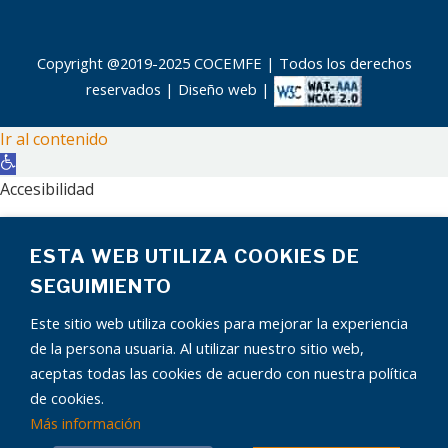
Copyright @2019-2025 COCEMFE | Todos los derechos
reservados |
Diseño web
|
Ir al contenido
Abrir
barra
Accesibilidad
de
Aumentar texto
herramientas
ESTA WEB UTILIZA COOKIES DE
Disminuir texto
Escala de grises
SEGUIMIENTO
Alto contraste
Este sitio web utiliza cookies para mejorar la experiencia
Contraste negativo
de la persona usuaria. Al utilizar nuestro sitio web,
Fondo claro
aceptas todas las cookies de acuerdo con nuestra política
Subrayar enlaces
de cookies.
Fuente legible
Más información
¿Tienes alguna pregunta?
Restablecer
El chatbot está aquí para ayudarte.