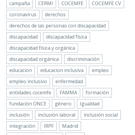
campaña
CERMI
COCEMFE
COCEMFE CV
Empodera
y Activaci
coronavirus
derechos
el Empleo’
derechos de las personas con discapacidad
discapacidad
discapacidad física
discapacidad física y orgánica
discapacidad orgánica
discriminación
educacion
educacion inclusiva
empleo
empleo inclusivo
enfermedad
entidades cocemfe
FAMMA
formación
fundación ONCE
género
Igualdad
inclusión
inclusión laboral
inclusión social
integración
IRPF
Madrid