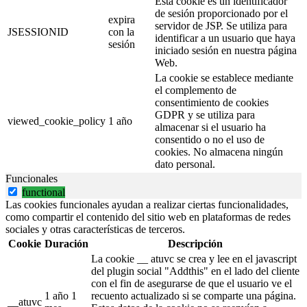
Esta cookie es un identificador
de sesión proporcionado por el
expira
servidor de JSP. Se utiliza para
JSESSIONID
con la
identificar a un usuario que haya
sesión
iniciado sesión en nuestra página
Web.
La cookie se establece mediante
el complemento de
consentimiento de cookies
GDPR y se utiliza para
viewed_cookie_policy
1 año
almacenar si el usuario ha
consentido o no el uso de
cookies. No almacena ningún
dato personal.
Funcionales
functional
Las cookies funcionales ayudan a realizar ciertas funcionalidades,
como compartir el contenido del sitio web en plataformas de redes
sociales y otras características de terceros.
Cookie
Duración
Descripción
La cookie __ atuvc se crea y lee en el javascript
del plugin social "Addthis" en el lado del cliente
con el fin de asegurarse de que el usuario ve el
1 año 1
recuento actualizado si se comparte una página.
__atuvc