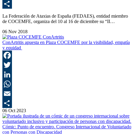
E
C
La Federación de Ataxias de España (FEDAES), entidad miembro
de COCEMFE, organiza del 10 al 16 de diciembre su “II…
06 Nov 2018
ConArtritis apuesta en Plaza COCEMFE por la visibilidad, empatía
y equidad
F
T
L
E
06 Oct 2023
C
Cómic: Punto de encuentro. Congreso Internacional de Voluntariado
con Personas con Discapacidad