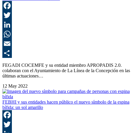
F
T
L
E
C
FEGADI COCEMFE y su entidad miembro APROPADIS 2.0.
colaboran con el Ayuntamiento de La Línea de la Concepción en las
últimas actuaciones…
12 May 2022
FEBHI y sus entidades hacen público el nuevo símbolo de la espina
bífida: un sol amarillo
F