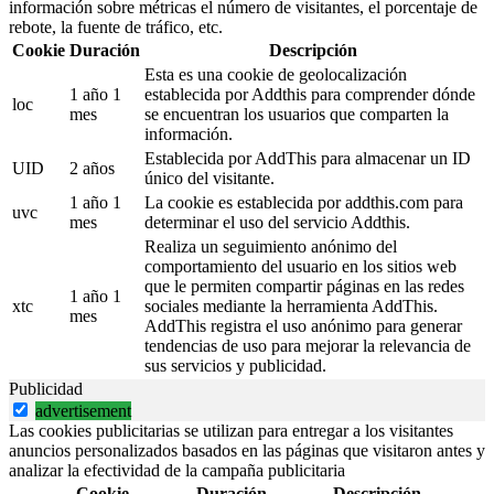
información sobre métricas el número de visitantes, el porcentaje de
rebote, la fuente de tráfico, etc.
Cookie
Duración
Descripción
Esta es una cookie de geolocalización
1 año 1
establecida por Addthis para comprender dónde
loc
mes
se encuentran los usuarios que comparten la
información.
Establecida por AddThis para almacenar un ID
UID
2 años
único del visitante.
1 año 1
La cookie es establecida por addthis.com para
uvc
mes
determinar el uso del servicio Addthis.
Realiza un seguimiento anónimo del
comportamiento del usuario en los sitios web
que le permiten compartir páginas en las redes
1 año 1
xtc
sociales mediante la herramienta AddThis.
mes
AddThis registra el uso anónimo para generar
tendencias de uso para mejorar la relevancia de
sus servicios y publicidad.
Publicidad
advertisement
Las cookies publicitarias se utilizan para entregar a los visitantes
anuncios personalizados basados en las páginas que visitaron antes y
analizar la efectividad de la campaña publicitaria
Cookie
Duración
Descripción