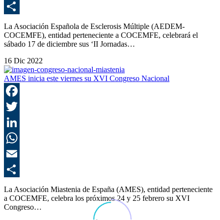
E
C
La Asociación Española de Esclerosis Múltiple (AEDEM-
COCEMFE), entidad perteneciente a COCEMFE, celebrará el
sábado 17 de diciembre sus ‘II Jornadas…
16 Dic 2022
AMES inicia este viernes su XVI Congreso Nacional
F
T
L
E
C
La Asociación Miastenia de España (AMES), entidad perteneciente
a COCEMFE, celebra los próximos 24 y 25 febrero su XVI
Congreso…