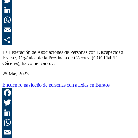
F
T
L
E
C
La Federación de Asociaciones de Personas con Discapacidad
Física y Orgánica de la Provincia de Cáceres, (COCEMFE
Cáceres), ha comenzado…
25 May 2023
Encuentro navideño de personas con ataxias en Burgos
F
T
L