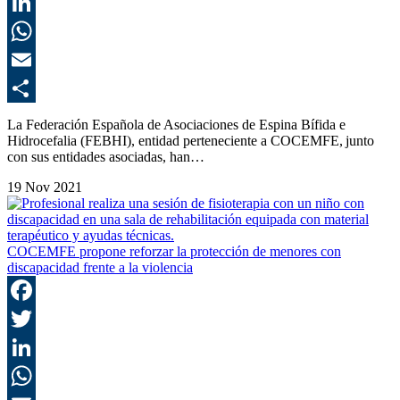
T
L
E
C
La Federación Española de Asociaciones de Espina Bífida e
Hidrocefalia (FEBHI), entidad perteneciente a COCEMFE, junto
con sus entidades asociadas, han…
19 Nov 2021
COCEMFE propone reforzar la protección de menores con
discapacidad frente a la violencia
F
T
L