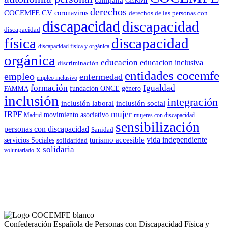
CERMI
derechos
COCEMFE CV
coronavirus
derechos de las personas con
discapacidad
discapacidad
discapacidad
física
discapacidad
discapacidad física y orgánica
orgánica
educacion
educacion inclusiva
discriminación
entidades cocemfe
empleo
enfermedad
empleo inclusivo
formación
Igualdad
género
FAMMA
fundación ONCE
inclusión
integración
inclusión laboral
inclusión social
IRPF
mujer
movimiento asociativo
Madrid
mujeres con discapacidad
sensibilización
personas con discapacidad
Sanidad
vida independiente
turismo accesible
servicios Sociales
solidaridad
x solidaria
voluntariado
Confederación Española de Personas con Discapacidad Física y