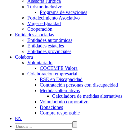
Asesoría Jurídica
Turismo inclusivo
Programa de vacaciones
Fortalecimiento Asociativo
Mujer e Igualdad
Cooperación
Entidades asociadas
Entidades autonómicas
Entidades estatales
Entidades provinciales
Colabora
Voluntariado
COCEMFE Valora
Colaboración empresarial
RSE en Discapacidad
Contratación personas con discapacidad
Medidas alternativas
Calculadora de medidas alternativas
Voluntariado corporativo
Donaciones
Compra responsable
EN