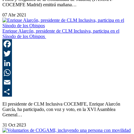
COCEMFE Madrid) emitirá mañana…
07 Abr 2021
Enrique Alarcón, presidente de CLM Inclusiva, participa en el
Sínodo de los Obispos
F
T
L
E
C
El presidente de CLM Inclusiva COCEMFE, Enrique Alarcón
García, ha participado, con voz y voto, en la XVI Asamblea
General…
31 Oct 2023