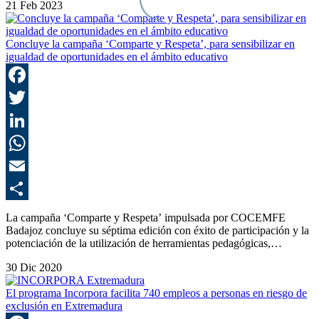
21 Feb 2023
Concluye la campaña ‘Comparte y Respeta’, para sensibilizar en
igualdad de oportunidades en el ámbito educativo
F
T
L
E
C
La campaña ‘Comparte y Respeta’ impulsada por COCEMFE
Badajoz concluye su séptima edición con éxito de participación y la
potenciación de la utilización de herramientas pedagógicas,…
30 Dic 2020
El programa Incorpora facilita 740 empleos a personas en riesgo de
exclusión en Extremadura