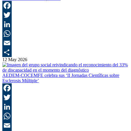
F
T
L
E
12 May 2026
C
AEDEM-COCEMFE celebra sus ‘II Jornadas Científicas sobre
Esclerosis Múltiple’
F
T
L