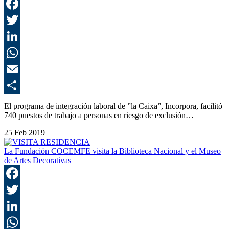
F
T
L
E
C
El programa de integración laboral de ”la Caixa”, Incorpora, facilitó
740 puestos de trabajo a personas en riesgo de exclusión…
25 Feb 2019
La Fundación COCEMFE visita la Biblioteca Nacional y el Museo
de Artes Decorativas
F
T
L