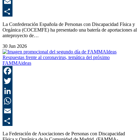
E
C
La Confederación Española de Personas con Discapacidad Física y
Orgánica (COCEMFE) ha presentado una batería de aportaciones al
anteproyecto de…
30 Jun 2026
Respuestas frente al coronavirus, temática del próximo
FAMMAideas
F
T
L
E
C
La Federación de Asociaciones de Personas con Discapacidad
Física y Orgánica de la Comunidad de Madrid, (FAMMA-