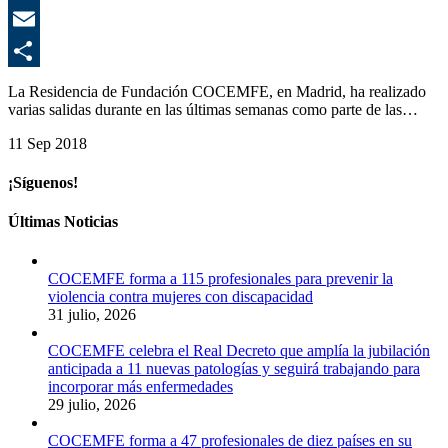
E
C
La Residencia de Fundación COCEMFE, en Madrid, ha realizado
varias salidas durante en las últimas semanas como parte de las…
11 Sep 2018
¡Síguenos!
Últimas Noticias
COCEMFE forma a 115 profesionales para prevenir la
violencia contra mujeres con discapacidad
31 julio, 2026
COCEMFE celebra el Real Decreto que amplía la jubilación
anticipada a 11 nuevas patologías y seguirá trabajando para
incorporar más enfermedades
29 julio, 2026
COCEMFE forma a 47 profesionales de diez países en su