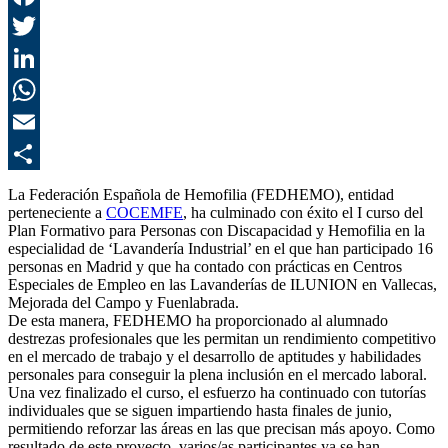
F
T
L
E
C
La Federación Española de Hemofilia (FEDHEMO), entidad
perteneciente a
COCEMFE
, ha culminado con éxito el I curso del
Plan Formativo para Personas con Discapacidad y Hemofilia en la
especialidad de ‘Lavandería Industrial’ en el que han participado 16
personas en Madrid y que ha contado con prácticas en Centros
Especiales de Empleo en las Lavanderías de ILUNION en Vallecas,
Mejorada del Campo y Fuenlabrada.
De esta manera, FEDHEMO ha proporcionado al alumnado
destrezas profesionales que les permitan un rendimiento competitivo
en el mercado de trabajo y el desarrollo de aptitudes y habilidades
personales para conseguir la plena inclusión en el mercado laboral.
Una vez finalizado el curso, el esfuerzo ha continuado con tutorías
individuales que se siguen impartiendo hasta finales de junio,
permitiendo reforzar las áreas en las que precisan más apoyo. Como
resultado de este proyecto, varios/as participantes ya se han