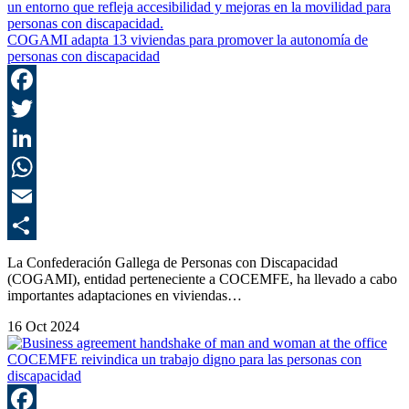
COGAMI adapta 13 viviendas para promover la autonomía de
personas con discapacidad
F
T
L
E
C
La Confederación Gallega de Personas con Discapacidad
(COGAMI), entidad perteneciente a COCEMFE, ha llevado a cabo
importantes adaptaciones en viviendas…
16 Oct 2024
COCEMFE reivindica un trabajo digno para las personas con
discapacidad