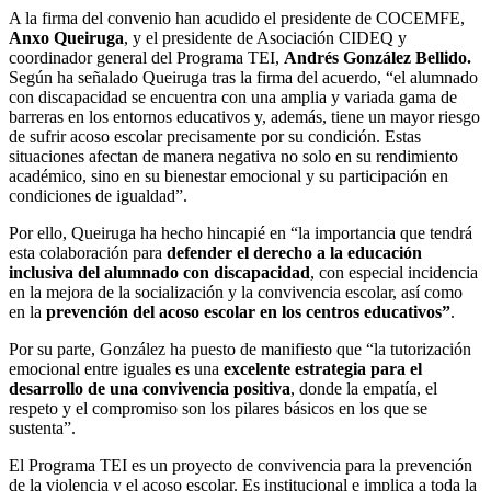
A la firma del convenio han acudido el presidente de COCEMFE,
Anxo Queiruga
, y el presidente de Asociación CIDEQ y
coordinador general del Programa TEI,
Andrés González
Bellido.
Según ha señalado Queiruga tras la firma del acuerdo, “el alumnado
con discapacidad se encuentra con una amplia y variada gama de
barreras en los entornos educativos y, además, tiene un mayor riesgo
de sufrir acoso escolar precisamente por su condición. Estas
situaciones afectan de manera negativa no solo en su rendimiento
académico, sino en su bienestar emocional y su participación en
condiciones de igualdad”.
Por ello, Queiruga ha hecho hincapié en “la importancia que tendrá
esta colaboración para
defender el derecho a la educación
inclusiva del alumnado con discapacidad
, con especial incidencia
en la mejora de la socialización y la convivencia escolar, así como
en la
prevención del acoso escolar en los centros educativos”
.
Por su parte, González ha puesto de manifiesto que “la tutorización
emocional entre iguales es una
excelente estrategia para el
desarrollo de una convivencia positiva
, donde la empatía, el
respeto y el compromiso son los pilares básicos en los que se
sustenta”.
El Programa TEI es un proyecto de convivencia para la prevención
de la violencia y el acoso escolar. Es institucional e implica a toda la