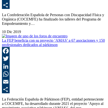
E
C
La Confederación Española de Personas con Discapacidad Física y
Orgánica (COCEMFE) ha finalizado los talleres del Programa de
Empoderamiento y…
10 Dic 2019
La FEP beneficia con su proyecto ‘AMAS’ a 67 asociaciones y 150
profesionales dedicados al párkinson
F
T
L
E
C
La Federación Española de Párkinson (FEP), entidad perteneciente
a COCEMFE, ha desarrollado durante 2021 el proyecto ‘Apoyo al
movimiento asociativo párkinson-(AMAS)’, del que…