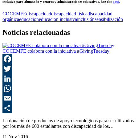
inclusiva para alumnado y centros y administraciones educativas, haz clic
aquí
.
COCEMFE
discapacidad
discapacidad física
discapacidad
orgánica
educacion
educacion inclusiva
inclusión
sensibilización
Noticias relacionadas
COCEMFE colabora con la iniciativa #GivingTuesday
F
T
L
E
C
La donación de productos de apoyo tecnológicos para ser utilizados
por los más de 600 estudiantes con discapacidad de los…
11 Nov 2016