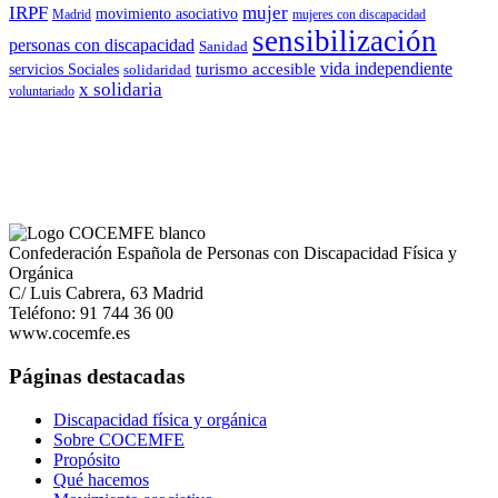
IRPF
mujer
movimiento asociativo
Madrid
mujeres con discapacidad
sensibilización
personas con discapacidad
Sanidad
vida independiente
turismo accesible
servicios Sociales
solidaridad
x solidaria
voluntariado
Confederación Española de Personas con Discapacidad Física y
Orgánica
C/ Luis Cabrera, 63 Madrid
Teléfono: 91 744 36 00
www.cocemfe.es
Páginas destacadas
Discapacidad física y orgánica
Sobre COCEMFE
Propósito
Qué hacemos