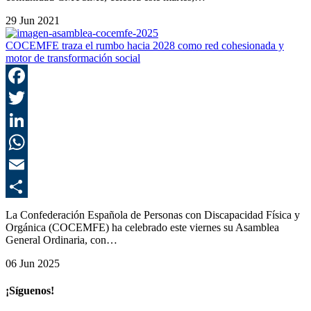
29 Jun 2021
COCEMFE traza el rumbo hacia 2028 como red cohesionada y
motor de transformación social
F
T
L
E
C
La Confederación Española de Personas con Discapacidad Física y
Orgánica (COCEMFE) ha celebrado este viernes su Asamblea
General Ordinaria, con…
06 Jun 2025
¡Síguenos!