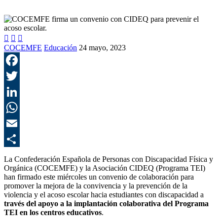



COCEMFE
Educación
24 mayo, 2023
F
T
L
E
C
La Confederación Española de Personas con Discapacidad Física y
Orgánica (COCEMFE) y la Asociación CIDEQ (Programa TEI)
han firmado este miércoles un convenio de colaboración para
promover la mejora de la convivencia y la prevención de la
violencia y el acoso escolar hacia estudiantes con discapacidad a
través del apoyo a la implantación colaborativa del Programa
TEI en los centros educativos
.