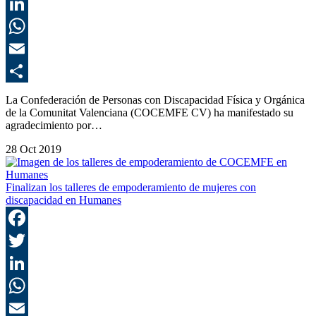
T
L
E
C
La Confederación de Personas con Discapacidad Física y Orgánica
de la Comunitat Valenciana (COCEMFE CV) ha manifestado su
agradecimiento por…
28 Oct 2019
Finalizan los talleres de empoderamiento de mujeres con
discapacidad en Humanes
F
T
L