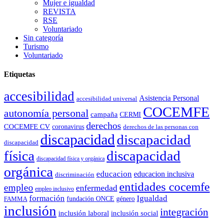
Mujer e igualdad
REVISTA
RSE
Voluntariado
Sin categoría
Turismo
Voluntariado
Etiquetas
accesibilidad
Asistencia Personal
accesibilidad universal
COCEMFE
autonomía personal
campaña
CERMI
derechos
COCEMFE CV
coronavirus
derechos de las personas con
discapacidad
discapacidad
discapacidad
física
discapacidad
discapacidad física y orgánica
orgánica
educacion
educacion inclusiva
discriminación
entidades cocemfe
empleo
enfermedad
empleo inclusivo
formación
Igualdad
género
FAMMA
fundación ONCE
inclusión
integración
inclusión laboral
inclusión social