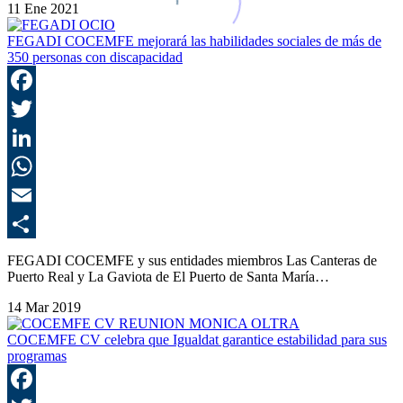
11 Ene 2021
FEGADI COCEMFE mejorará las habilidades sociales de más de
350 personas con discapacidad
F
T
L
E
C
FEGADI COCEMFE y sus entidades miembros Las Canteras de
Puerto Real y La Gaviota de El Puerto de Santa María…
14 Mar 2019
COCEMFE CV celebra que Igualdat garantice estabilidad para sus
programas