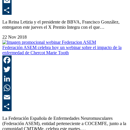
E
C
La Reina Letizia y el presidente de BBVA, Francisco González,
entregaron este jueves el X Premio Integra con el que…
22 Nov 2018
Federación ASEM celebra hoy un webinar sobre el impacto de la
enfermedad de Chercot Marie Tooth
F
T
L
E
C
La Federación Española de Enfermedades Neuromusculares
(Federación ASEM), entidad perteneciente a COCEMFE, junto a la
comunidad CMT&Me, celebra este martes,…