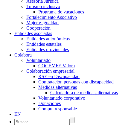
Asesoría Jurídica
Turismo inclusivo
Programa de vacaciones
Fortalecimiento Asociativo
Mujer e Igualdad
Cooperación
Entidades asociadas
Entidades autonómicas
Entidades estatales
Entidades provinciales
Colabora
Voluntariado
COCEMFE Valora
Colaboración empresarial
RSE en Discapacidad
Contratación personas con discapacidad
Medidas alternativas
Calculadora de medidas alternativas
Voluntariado corporativo
Donaciones
Compra responsable
EN