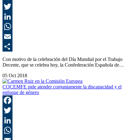
F
T
L
E
C
Con motivo de la celebración del Día Mundial por el Trabajo
Decente, que se celebra hoy, la Confederación Española de…
05 Oct 2018
COCEMFE pide atender conjuntamente la discapacidad y el
enfoque de género
F
T
L