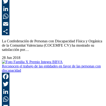
F
T
L
E
C
La Confederación de Personas con Discapacidad Física y Orgánica
de la Comunitat Valenciana (COCEMFE CV) ha mostrado su
satisfacción por…
28 Jun 2018
Reconocen el trabajo de las entidades en favor de las personas con
discapacidad
F
T
L