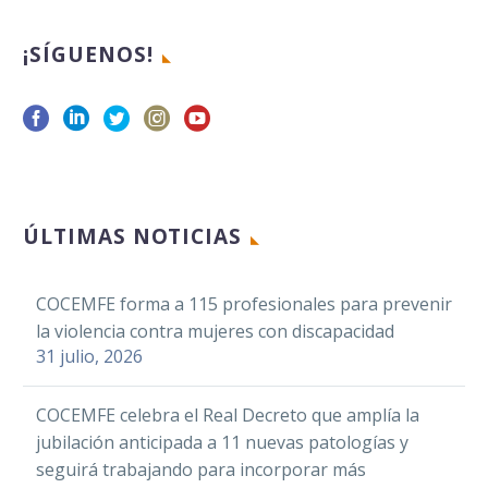
Email
Compa
¡SÍGUENOS!
La Confederación
Española de Personas
con Discapacidad
Física y Orgánica
(COCEMFE) se adhiere
al manifiesto emitido
por el Comité
ÚLTIMAS NOTICIAS
Español…
COCEMFE forma a 115 profesionales para prevenir
la violencia contra mujeres con discapacidad
31 julio, 2026
COCEMFE celebra el Real Decreto que amplía la
jubilación anticipada a 11 nuevas patologías y
seguirá trabajando para incorporar más