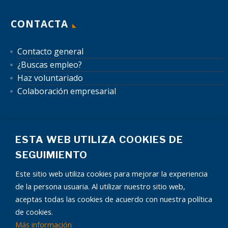
CONTACTA
Contacto general
¿Buscas empleo?
Haz voluntariado
Colaboración empresarial
ESTA WEB UTILIZA COOKIES DE
SEGUIMIENTO
Este sitio web utiliza cookies para mejorar la experiencia
Mapa del sitio
Aviso Legal
Política de Privacidad
de la persona usuaria. Al utilizar nuestro sitio web,
Política de Cookies
Autorización uso de datos
Condiciones publicidad
aceptas todas las cookies de acuerdo con nuestra política
de cookies.
Más información
¿Tienes alguna pregunta?