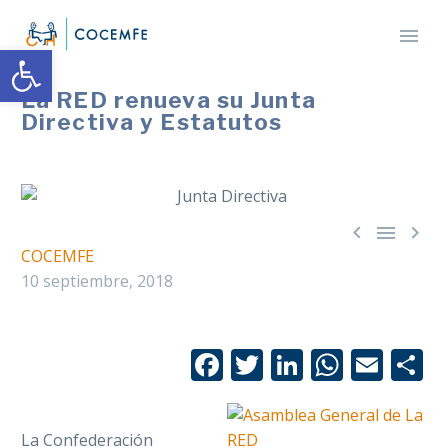
Abrir barra de herramientas
La RED renueva su Junta
Directiva y Estatutos



COCEMFE
10 septiembre, 2018
Facebook
Twitter
LinkedIn
Whats
Emai
C
La Confederación