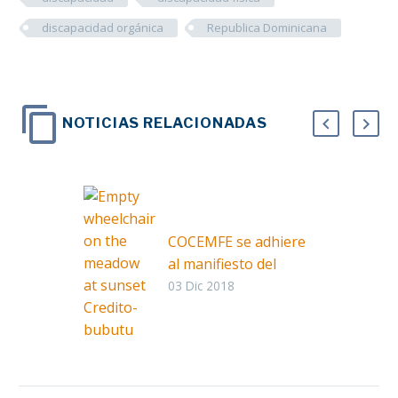
discapacidad orgánica
Republica Dominicana
NOTICIAS RELACIONADAS
COCEMFE se adhiere
al manifiesto del
CERMI por el Día de
03 Dic 2018
las Personas con
Discapacidad
Facebook
Twitter
LinkedIn
Whats