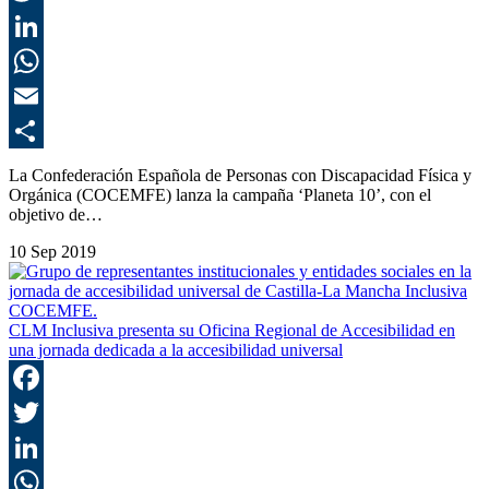
T
L
E
C
La Confederación Española de Personas con Discapacidad Física y
Orgánica (COCEMFE) lanza la campaña ‘Planeta 10’, con el
objetivo de…
10 Sep 2019
CLM Inclusiva presenta su Oficina Regional de Accesibilidad en
una jornada dedicada a la accesibilidad universal
F
T
L