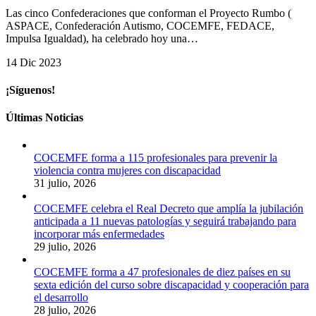
C
Las cinco Confederaciones que conforman el Proyecto Rumbo (
ASPACE, Confederación Autismo, COCEMFE, FEDACE,
Impulsa Igualdad), ha celebrado hoy una…
14 Dic 2023
¡Síguenos!
Últimas Noticias
COCEMFE forma a 115 profesionales para prevenir la
violencia contra mujeres con discapacidad
31 julio, 2026
COCEMFE celebra el Real Decreto que amplía la jubilación
anticipada a 11 nuevas patologías y seguirá trabajando para
incorporar más enfermedades
29 julio, 2026
COCEMFE forma a 47 profesionales de diez países en su
sexta edición del curso sobre discapacidad y cooperación para
el desarrollo
28 julio, 2026