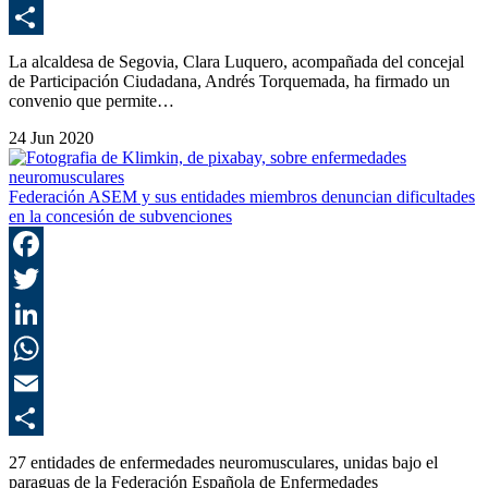
E
C
La alcaldesa de Segovia, Clara Luquero, acompañada del concejal
de Participación Ciudadana, Andrés Torquemada, ha firmado un
convenio que permite…
24 Jun 2020
Federación ASEM y sus entidades miembros denuncian dificultades
en la concesión de subvenciones
F
T
L
E
C
27 entidades de enfermedades neuromusculares, unidas bajo el
paraguas de la Federación Española de Enfermedades