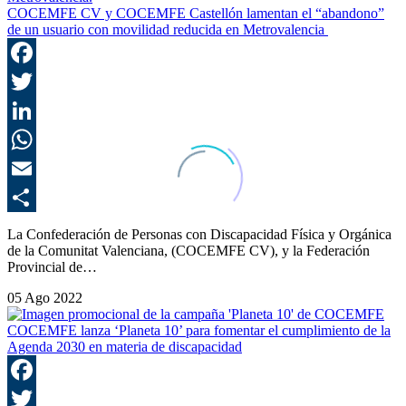
COCEMFE CV y COCEMFE Castellón lamentan el “abandono”
de un usuario con movilidad reducida en Metrovalencia
F
T
L
E
C
La Confederación de Personas con Discapacidad Física y Orgánica
de la Comunitat Valenciana, (COCEMFE CV), y la Federación
Provincial de…
05 Ago 2022
COCEMFE lanza ‘Planeta 10’ para fomentar el cumplimiento de la
Agenda 2030 en materia de discapacidad
F