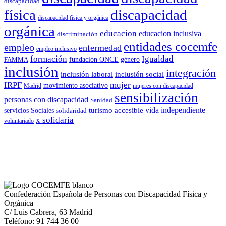
discapacidad
física
discapacidad
discapacidad física y orgánica
orgánica
educacion
educacion inclusiva
discriminación
entidades cocemfe
empleo
enfermedad
empleo inclusivo
formación
Igualdad
género
FAMMA
fundación ONCE
inclusión
integración
inclusión laboral
inclusión social
IRPF
mujer
movimiento asociativo
Madrid
mujeres con discapacidad
sensibilización
personas con discapacidad
Sanidad
vida independiente
turismo accesible
servicios Sociales
solidaridad
x solidaria
voluntariado
Confederación Española de Personas con Discapacidad Física y
Orgánica
C/ Luis Cabrera, 63 Madrid
Teléfono: 91 744 36 00