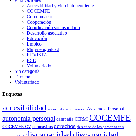
Publicaciones
Accesibilidad y vida independiente
COCEMFE
Comunicación
Cooperación
Coordinación sociosanitaria
Desarrollo asociativo
Educación
Empleo
Mujer e igualdad
REVISTA
RSE
Voluntariado
Sin categoría
Turismo
Voluntariado
Etiquetas
accesibilidad
Asistencia Personal
accesibilidad universal
COCEMFE
autonomía personal
campaña
CERMI
derechos
COCEMFE CV
coronavirus
derechos de las personas con
discapacidad
discapacidad