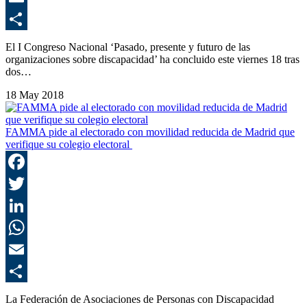
E
C
El I Congreso Nacional ‘Pasado, presente y futuro de las
organizaciones sobre discapacidad’ ha concluido este viernes 18 tras
dos…
18 May 2018
FAMMA pide al electorado con movilidad reducida de Madrid que
verifique su colegio electoral
F
T
L
E
C
La Federación de Asociaciones de Personas con Discapacidad