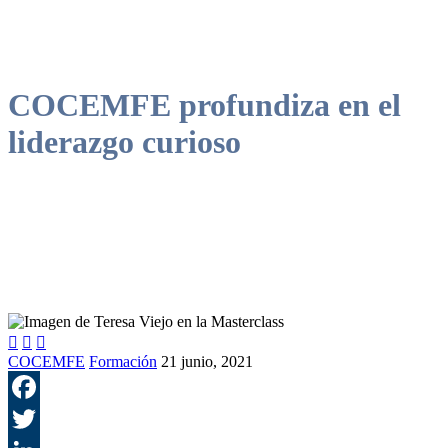
COCEMFE profundiza en el
liderazgo curioso



COCEMFE
Formación
21 junio, 2021
F