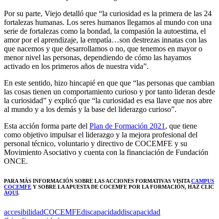
Por su parte, Viejo detalló que “la curiosidad es la primera de las 24
fortalezas humanas. Los seres humanos llegamos al mundo con una
serie de fortalezas como la bondad, la compasión la autoestima, el
amor por el aprendizaje, la empatía…son destrezas innatas con las
que nacemos y que desarrollamos o no, que tenemos en mayor o
menor nivel las personas, dependiendo de cómo las hayamos
activado en los primeros años de nuestra vida”.
En este sentido, hizo hincapié en que que “las personas que cambian
las cosas tienen un comportamiento curioso y por tanto lideran desde
la curiosidad” y explicó que “la curiosidad es esa llave que nos abre
al mundo y a los demás y la base del liderazgo curioso”.
Esta acción forma parte del
Plan de Formación 2021
, que tiene
como objetivo impulsar el liderazgo y la mejora profesional del
personal técnico, voluntario y directivo de COCEMFE y su
Movimiento Asociativo y cuenta con la financiación de Fundación
ONCE.
PARA MÁS INFORMACIÓN SOBRE LAS ACCIONES FORMATIVAS VISITA
CAMPUS
COCEMFE
Y SOBRE LA APUESTA DE COCEMFE POR LA FORMACIÓN, HAZ CLIC
AQUÍ
.
accesibilidad
COCEMFE
discapacidad
discapacidad