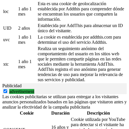
Esta es una cookie de geolocalización
1 año 1
establecida por Addthis para comprender dónde
loc
mes
se encuentran los usuarios que comparten la
información.
Establecida por AddThis para almacenar un ID
UID
2 años
único del visitante.
1 año 1
La cookie es establecida por addthis.com para
uvc
mes
determinar el uso del servicio Addthis.
Realiza un seguimiento anónimo del
comportamiento del usuario en los sitios web
que le permiten compartir páginas en las redes
1 año 1
xtc
sociales mediante la herramienta AddThis.
mes
AddThis registra el uso anónimo para generar
tendencias de uso para mejorar la relevancia de
sus servicios y publicidad.
Publicidad
advertisement
Las cookies publicitarias se utilizan para entregar a los visitantes
anuncios personalizados basados en las páginas que visitaron antes y
analizar la efectividad de la campaña publicitaria
Cookie
Duración
Descripción
Cookie utilizada por YouTube
para detectar si el visitante ha
16 años y