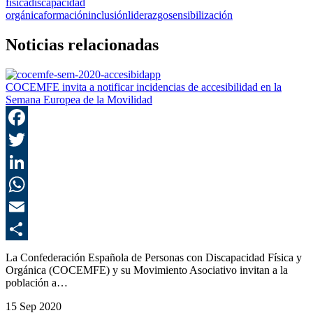
física
discapacidad
orgánica
formación
inclusión
liderazgo
sensibilización
Noticias relacionadas
COCEMFE invita a notificar incidencias de accesibilidad en la
Semana Europea de la Movilidad
F
T
L
E
C
La Confederación Española de Personas con Discapacidad Física y
Orgánica (COCEMFE) y su Movimiento Asociativo invitan a la
población a…
15 Sep 2020