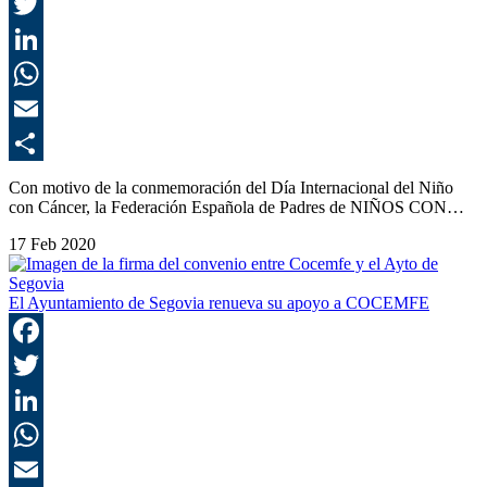
F
T
L
E
C
Con motivo de la conmemoración del Día Internacional del Niño
con Cáncer, la Federación Española de Padres de NIÑOS CON…
17 Feb 2020
El Ayuntamiento de Segovia renueva su apoyo a COCEMFE
F
T
L