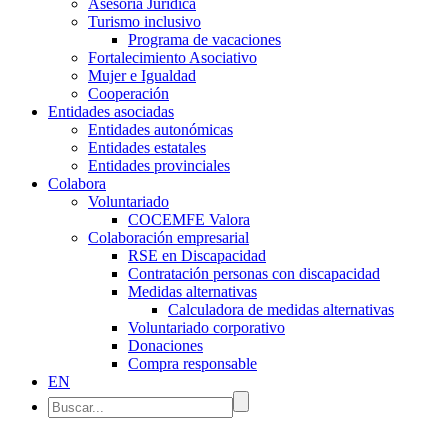
Asesoría Jurídica
Turismo inclusivo
Programa de vacaciones
Fortalecimiento Asociativo
Mujer e Igualdad
Cooperación
Entidades asociadas
Entidades autonómicas
Entidades estatales
Entidades provinciales
Colabora
Voluntariado
COCEMFE Valora
Colaboración empresarial
RSE en Discapacidad
Contratación personas con discapacidad
Medidas alternativas
Calculadora de medidas alternativas
Voluntariado corporativo
Donaciones
Compra responsable
EN