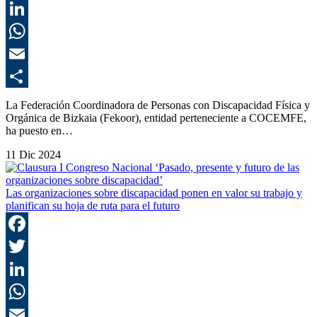
T
L
E
C
La Federación Coordinadora de Personas con Discapacidad Física y
Orgánica de Bizkaia (Fekoor), entidad perteneciente a COCEMFE,
ha puesto en…
11 Dic 2024
Las organizaciones sobre discapacidad ponen en valor su trabajo y
planifican su hoja de ruta para el futuro
F
T
L