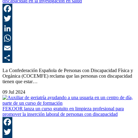
discapacidad en la investigación en salud
F
T
L
E
C
La Confederación Española de Personas con Discapacidad Física y
Orgánica (COCEMFE) reclama que las personas con discapacidad
tienen que estar…
09 Jul 2024
FEKOOR lanza un curso gratuito en limpieza profesional para
promover la inserción laboral de personas con discapacidad
F