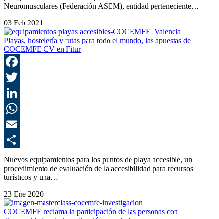
Neuromusculares (Federación ASEM), entidad perteneciente…
03 Feb 2021
Playas, hostelería y rutas para todo el mundo, las apuestas de
COCEMFE CV en Fitur
F
T
L
E
C
Nuevos equipamientos para los puntos de playa accesible, un
procedimiento de evaluación de la accesibilidad para recursos
turísticos y una…
23 Ene 2020
COCEMFE reclama la participación de las personas con