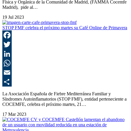
Física y Orgánica de la Comunidad de Madrid, (FAMMA Cocemfe
Madrid), pide al…
19 Jul 2023
STOP FMF celebra el próximo martes su Café Online de Primavera
F
T
L
E
C
La Asociación Española de Fiebre Mediterránea Familiar y
Síndromes Autoinflamatorios (STOP FMF), entidad perteneciente a
COCEMFE, celebra el próximo martes, 21…
17 Mar 2023