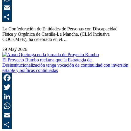
E
C
La Confederación de Entidades de Personas con Discapacidad
Física y Orgánica de Castilla-La Mancha, (CLM Inclusiva
COCEMFE), ha celebrado en el…
29 May 2026
El Proyecto Rumbo reclama que la Estrategia de
Desinstitucionalización tenga vocación de continuidad con inversión
estable y políticas continuadas
F
T
L
E