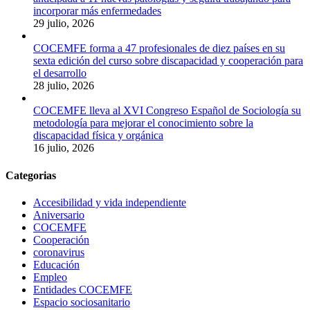
incorporar más enfermedades
29 julio, 2026
COCEMFE forma a 47 profesionales de diez países en su
sexta edición del curso sobre discapacidad y cooperación para
el desarrollo
28 julio, 2026
COCEMFE lleva al XVI Congreso Español de Sociología su
metodología para mejorar el conocimiento sobre la
discapacidad física y orgánica
16 julio, 2026
Categorias
Accesibilidad y vida independiente
Aniversario
COCEMFE
Cooperación
coronavirus
Educación
Empleo
Entidades COCEMFE
Espacio sociosanitario