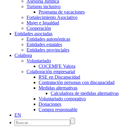
Asesoría Jurídica
Turismo inclusivo
Programa de vacaciones
Fortalecimiento Asociativo
Mujer e Igualdad
Cooperación
Entidades asociadas
Entidades autonómicas
Entidades estatales
Entidades provinciales
Colabora
Voluntariado
COCEMFE Valora
Colaboración empresarial
RSE en Discapacidad
Contratación personas con discapacidad
Medidas alternativas
Calculadora de medidas alternativas
Voluntariado corporativo
Donaciones
Compra responsable
EN