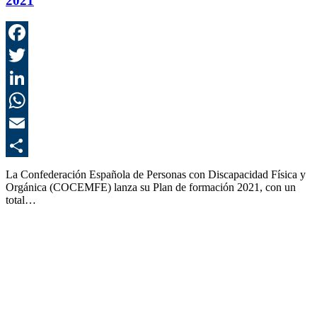
2021
F
T
L
E
C
La Confederación Española de Personas con Discapacidad Física y
Orgánica (COCEMFE) lanza su Plan de formación 2021, con un
total…