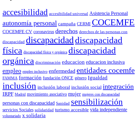
accesibilidad
Asistencia Personal
accesibilidad universal
COCEMFE
autonomía personal
campaña
CERMI
derechos
COCEMFE CV
coronavirus
derechos de las personas con
discapacidad
discapacidad
discapacidad
física
discapacidad
discapacidad física y orgánica
orgánica
educacion
educacion inclusiva
discriminación
entidades cocemfe
empleo
enfermedad
empleo inclusivo
formación
Igualdad
género
FAMMA
fundación ONCE
inclusión
integración
inclusión laboral
inclusión social
IRPF
mujer
movimiento asociativo
Madrid
mujeres con discapacidad
sensibilización
personas con discapacidad
Sanidad
vida independiente
turismo accesible
servicios Sociales
solidaridad
x solidaria
voluntariado