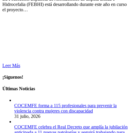
Hidrocefalia (FEBHI) está desarrollando durante este año en curso
el proyecto…
Leer Más
¡Síguenos!
Últimas Noticias
COCEMFE forma a 115 profesionales para prevenir la
violencia contra mujeres con discapacidad
31 julio, 2026
COCEMFE celebra el Real Decreto que amplía la jubilación
anticipada a 11 nuevas patologías y seguirá trabajando para