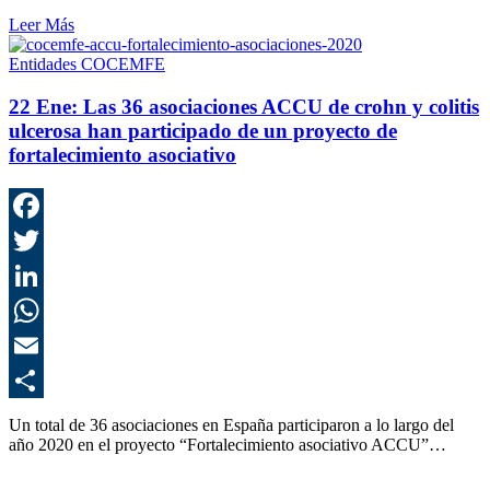
Leer Más
Entidades COCEMFE
22 Ene:
Las 36 asociaciones ACCU de crohn y colitis
ulcerosa han participado de un proyecto de
fortalecimiento asociativo
F
T
L
E
C
Un total de 36 asociaciones en España participaron a lo largo del
año 2020 en el proyecto “Fortalecimiento asociativo ACCU”…