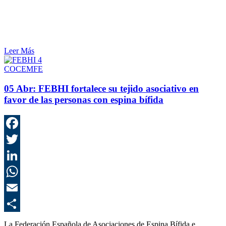
Leer Más
COCEMFE
05 Abr:
FEBHI fortalece su tejido asociativo en
favor de las personas con espina bífida
F
T
L
E
C
La Federación Española de Asociaciones de Espina Bífida e