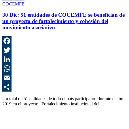
COCEMFE
30 Dic:
51 entidades de COCEMFE se benefician de
un proyecto de fortalecimiento y cohesión del
movimiento asociativo
F
T
L
E
C
Un total de 51 entidades de todo el país participaron durante el año
2019 en el proyecto “Fortalecimiento institucional del…