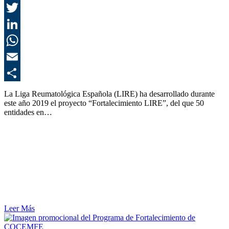
F
T
L
E
C
La Liga Reumatológica Española (LIRE) ha desarrollado durante
este año 2019 el proyecto “Fortalecimiento LIRE”, del que 50
entidades en…
Leer Más