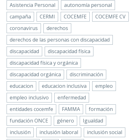
Compartir
Asistencia Personal
autonomía personal
agradecimiento
Confederación
Twitter
por…
Española de
campaña
CERMI
COCEMFE
COCEMFE CV
LinkedIn
Personas con
WhatsApp
coronavirus
derechos
Discapacidad
Email
Física y
derechos de las personas con discapacidad
La ministra de
Orgánica
Compartir
discapacidad
discapacidad física
Sanidad, Servicios
(COCEMFE)
Sociales e Igualdad,
promueve la
discapacidad física y orgánica
Dolors Montserrat,
labor del
discapacidad orgánica
discriminación
se comprometió a
voluntariado
seguir trabajando
en las
educacion
educacion inclusiva
empleo
“codo con codo” con
actividades
empleo inclusivo
enfermedad
las…
realizadas…
entidades cocemfe
FAMMA
formación
fundación ONCE
género
Igualdad
inclusión
inclusión laboral
inclusión social