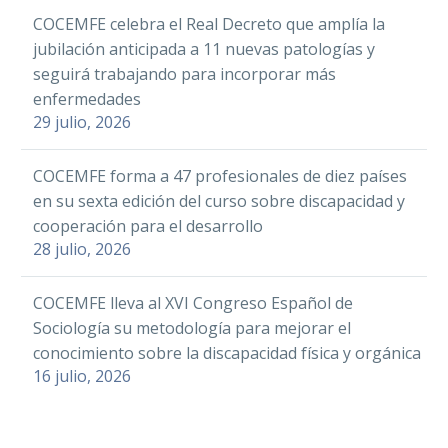
familias
Sanidad,
LinkedIn
COCEMFE celebra el Real Decreto que amplía la
derivadas por
Consumo y
WhatsApp
jubilación anticipada a 11 nuevas patologías y
ortopedias de
Bienestar Social
COCEMFE
seguirá trabajando para incorporar más
FEDOP
Email
en funciones,
participará en el
enfermedades
Las personas con
María Luisa
Compartir
Orgullo en favor
05 Jul 2019
29 julio, 2026
discapacidad podrán
Carcedo, ha
Facebook
de las personas
acceder a nuevos
asegurado que
FAMMA COCEMFE
LGTBI con
Twitter
COCEMFE forma a 47 profesionales de diez países
modelos de vida
el Gobierno está
Madrid pide en la
discapacidad
en su sexta edición del curso sobre discapacidad y
LinkedIn
independiente y de
trabajando…
Asamblea que las
15 Mar 2019
cooperación para el desarrollo
participación activa en
WhatsApp
gasolineras
El foro ‘Juntos contra el
28 julio, 2026
Facebook
la sociedad gracias…
desatendidas
Email
Discurso de Odio’ debatirá
Twitter
tengan personal
La Federación de
sobre la violencia contra
Compartir
11 May 2018
COCEMFE lleva al XVI Congreso Español de
LinkedIn
Asociaciones de
las personas con
Sociología su metodología para mejorar el
Personas con
WhatsApp
discapacidad
Facebook
conocimiento sobre la discapacidad física y orgánica
La consellera de
Discapacidad
16 julio, 2026
Email
Innovación conoce de
Twitter
Física y Orgánica
primera mano el
05 Abr 2023
Con motivo de la
Facebook
Compartir
LinkedIn
de la Comunidad
proyecto de
celebración del
Twitter
de
WhatsApp