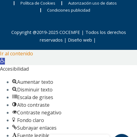
Política de Cookies
Autorización uso de datos
Condiciones publicidad
Copyright @2019-2025 COCEMFE | Todos los derechos
reservados |
Diseño web
|
Ir al contenido
Abrir
barra
Accesibilidad
de
Aumentar texto
herramientas
Disminuir texto
Escala de grises
Alto contraste
Contraste negativo
Fondo claro
Subrayar enlaces
Fuente legible