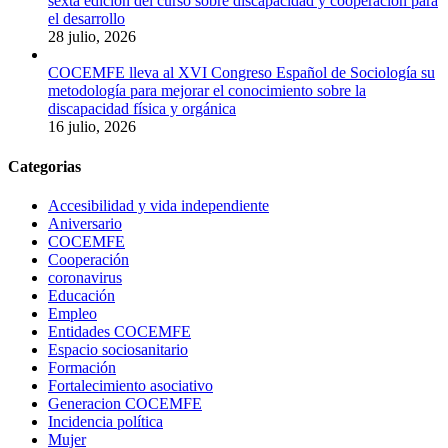
sexta edición del curso sobre discapacidad y cooperación para
el desarrollo
28 julio, 2026
COCEMFE lleva al XVI Congreso Español de Sociología su
metodología para mejorar el conocimiento sobre la
discapacidad física y orgánica
16 julio, 2026
Categorias
El próximo 2 de julio termina el plazo de presentación de la declaració
Accesibilidad y vida independiente
Aniversario
13 Jun 2018
COCEMFE
Cooperación
COCEMFE Castelló hace un llamamiento a la ciudadanía para respetar
coronavirus
Educación
Empleo
Entidades COCEMFE
Espacio sociosanitario
Formación
Fortalecimiento asociativo
Generacion COCEMFE
Incidencia política
Mujer