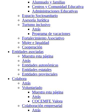
Alumnado y familias
Centros y Comunidad Educativa
Administraciones Educativas
Espacio Sociosanitario
Asesoría Jurídica
Turismo inclusivo
Atrás
Programa de vacaciones
Fortalecimiento Asociativo
Mujer e Igualdad
Cooperación
Entidades asociadas
Muestra esta página
Atrás
Entidades autonómicas
Entidades estatales
Entidades provinciales
Colabora
Atrás
Voluntariado
Muestra esta página
Atrás
COCEMFE Valora
Colaboración empresarial
Atrás