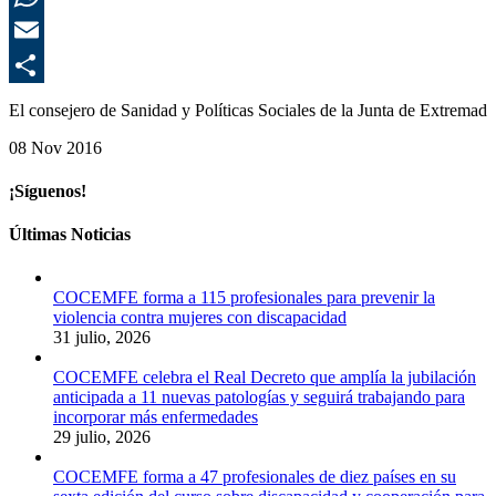
El consejero de Sanidad y Políticas Sociales de la Junta de Extrem
08 Nov 2016
CEMUDIS denuncia la desigualdad social y laboral de la mujer en E
¡Síguenos!
Últimas Noticias
COCEMFE forma a 115 profesionales para prevenir la
violencia contra mujeres con discapacidad
31 julio, 2026
COCEMFE celebra el Real Decreto que amplía la jubilación
anticipada a 11 nuevas patologías y seguirá trabajando para
incorporar más enfermedades
30 Sep 2021
29 julio, 2026
Queda menos de un mes para marcar la ‘X Solidaria’ y ayudar a 7 mil
COCEMFE forma a 47 profesionales de diez países en su