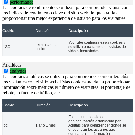
performance
Las cookies de rendimiento se utilizan para comprender y analizar
los índices de rendimiento clave del sitio web, lo que ayuda a
proporcionar una mejor experiencia de usuario para los visitantes.
Cookie
Duración
Descripción
YouTube configura estas cookies y
expira con la
YSC
se utiliza para rastrear las vistas de
Cerca de 200 personas procedentes de diferentes partes de la geograf
sesión
videos incrustados.
11 Ene 2021
Analíticas
analytics
Las cookies analíticas se utilizan para comprender cómo interactúan
los visitantes con el sitio web. Estas cookies ayudan a proporcionar
información sobre métricas el número de visitantes, el porcentaje de
rebote, la fuente de tráfico, etc.
Cookie
Duración
Descripción
Esta es una cookie de
geolocalización establecida por
loc
1 año 1 mes
Addthis para comprender dónde se
encuentran los usuarios que
comparten la información.