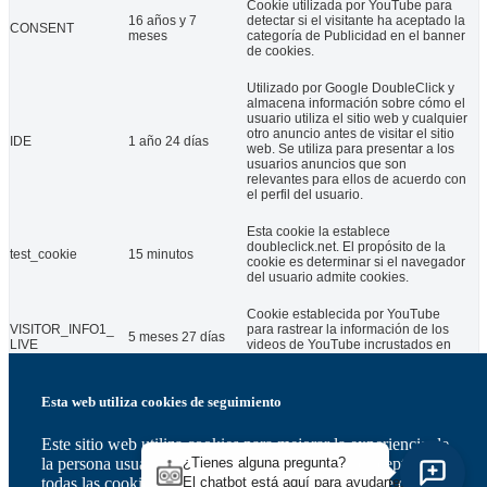
Cookie utilizada por YouTube para
16 años y 7
detectar si el visitante ha aceptado la
CONSENT
meses
categoría de Publicidad en el banner
de cookies.
Utilizado por Google DoubleClick y
almacena información sobre cómo el
usuario utiliza el sitio web y cualquier
otro anuncio antes de visitar el sitio
IDE
1 año 24 días
web. Se utiliza para presentar a los
usuarios anuncios que son
relevantes para ellos de acuerdo con
el perfil del usuario.
Esta cookie la establece
doubleclick.net. El propósito de la
test_cookie
15 minutos
cookie es determinar si el navegador
del usuario admite cookies.
Cookie establecida por YouTube
VISITOR_INFO1_
para rastrear la información de los
5 meses 27 días
LIVE
videos de YouTube incrustados en
un sitio web.
Esta web utiliza cookies de seguimiento
Otras
others
Este sitio web utiliza cookies para mejorar la experiencia de
Otras cookies no categorizadas en las categorías anteriores.
la persona usuaria. Al utilizar nuestro sitio web, aceptas
¿Tienes alguna pregunta?
Save & Accept
todas las cookies de acuerdo con nuestra política de cookies.
El chatbot está aquí para ayudarte.