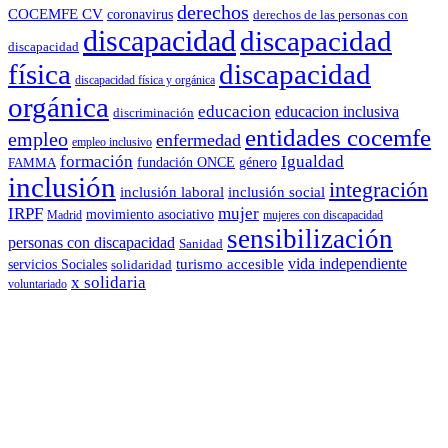
derechos
COCEMFE CV
coronavirus
derechos de las personas con
discapacidad
discapacidad
discapacidad
física
discapacidad
discapacidad física y orgánica
orgánica
educacion
educacion inclusiva
discriminación
entidades cocemfe
empleo
enfermedad
empleo inclusivo
formación
Igualdad
género
FAMMA
fundación ONCE
inclusión
La Federación de Asociaciones de Personas con Discapacidad Físic
integración
inclusión laboral
inclusión social
IRPF
mujer
movimiento asociativo
Madrid
mujeres con discapacidad
30 Ago 2018
sensibilización
personas con discapacidad
Sanidad
FAMDIF analiza la accesibilidad de 574 plazas de estacionamiento r
vida independiente
turismo accesible
servicios Sociales
solidaridad
x solidaria
voluntariado