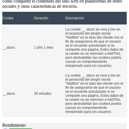
como compartir el contenido del sitio web en plataformas de redes
La Confederación Española de Personas con Discapacidad Física y
sociales y otras características de terceros.
14 May 2026
Cookie
Duración
Descripción
COCEMFE CV dona material de educación inclusiva al CEIP Rosa Se
La cookie __ atuvc se crea y lee en
el javascript del plugin social
"Addthis" en el lado del cliente con el
fin de asegurarse de que el usuario
ve el recuento actualizado si se
__atuvc
1 año 1 mes
comparte una página. Estos datos de
la cookie no se reenvían a AddThis,
pero deshabilitar las cookies podría
causar un comportamiento
inesperado para los usuarios.
La cookie __ atuvc se crea y lee en
el javascript del plugin social
"Addthis" en el lado del cliente con el
fin de asegurarse de que el usuario
La Confederación de Personas con Discapacidad Física y Orgánic
ve el recuento actualizado si se
__atuvs
30 minutes
comparte una página. Estos datos de
09 Ene 2025
la cookie no se reenvían a AddThis,
pero deshabilitar las cookies podría
causar un comportamiento
Cerca de 200 personas y varias de sus entidades miembros particip
inesperado para los usuarios.
Rendimiento