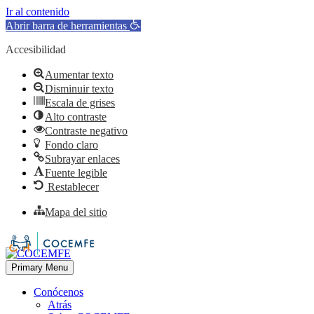
Ir al contenido
Abrir barra de herramientas
Accesibilidad
Aumentar texto
Disminuir texto
Escala de grises
Alto contraste
Contraste negativo
Fondo claro
Subrayar enlaces
Fuente legible
Restablecer
Mapa del sitio
Primary Menu
Conócenos
Atrás