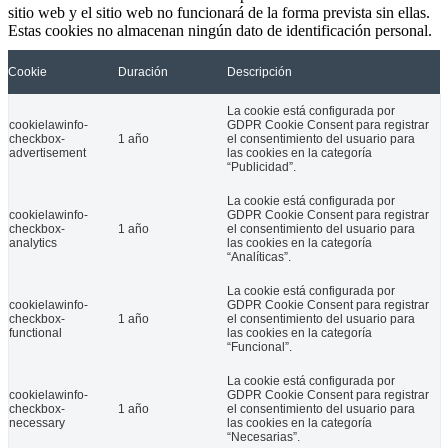
sitio web y el sitio web no funcionará de la forma prevista sin ellas.
La Federación Española de Fibrosis Quística, junto a las asociaciones
Estas cookies no almacenan ningún dato de identificación personal.
20 Jul 2018
Cookie
Duración
Descripción
COCEMFE exige una movilidad verdaderamente accesible en toda E
La cookie está configurada por
cookielawinfo-
GDPR Cookie Consent para registrar
checkbox-
1 año
el consentimiento del usuario para
advertisement
las cookies en la categoría
“Publicidad”.
La cookie está configurada por
cookielawinfo-
GDPR Cookie Consent para registrar
checkbox-
1 año
el consentimiento del usuario para
analytics
las cookies en la categoría
“Analíticas”.
La cookie está configurada por
cookielawinfo-
GDPR Cookie Consent para registrar
checkbox-
1 año
el consentimiento del usuario para
Con motivo de la Semana Europea de la Movilidad, que se celebra de
functional
las cookies en la categoría
“Funcional”.
16 Sep 2025
La cookie está configurada por
COCEMFE envió 700.000 EPIS a su Movimiento Asociativo en 202
cookielawinfo-
GDPR Cookie Consent para registrar
checkbox-
1 año
el consentimiento del usuario para
necessary
las cookies en la categoría
“Necesarias”.