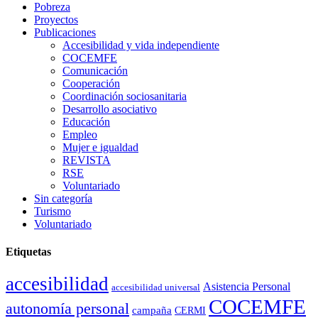
Pobreza
Proyectos
La plaza de Santa Clara acogerá el próximo jueves 16 de octubre la 
Publicaciones
Accesibilidad y vida independiente
14 Oct 2014
COCEMFE
Comunicación
Escolares se sensibilizan sobre la situación de las personas con disca
Cooperación
Coordinación sociosanitaria
Desarrollo asociativo
Educación
Empleo
Mujer e igualdad
REVISTA
RSE
Voluntariado
Sin categoría
Turismo
Voluntariado
La Confederación Española de Personas con Discapacidad Física y O
Etiquetas
30 Jul 2019
accesibilidad
Asistencia Personal
accesibilidad universal
94 inserciones laborales de personas con discapacidad en Badajoz
COCEMFE
autonomía personal
campaña
CERMI