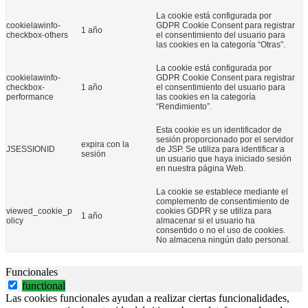
La cookie está configurada por
cookielawinfo-
GDPR Cookie Consent para registrar
1 año
checkbox-others
el consentimiento del usuario para
las cookies en la categoría “Otras”.
La cookie está configurada por
cookielawinfo-
GDPR Cookie Consent para registrar
checkbox-
1 año
el consentimiento del usuario para
performance
las cookies en la categoría
“Rendimiento”.
La Confederación Española de Personas con Discapacidad Física y O
Esta cookie es un identificador de
19 Feb 2021
sesión proporcionado por el servidor
expira con la
JSESSIONID
de JSP. Se utiliza para identificar a
sesión
un usuario que haya iniciado sesión
Cinco proyectos que cambian vidas: COCEMFE premia la innovación s
en nuestra página Web.
La cookie se establece mediante el
complemento de consentimiento de
viewed_cookie_p
cookies GDPR y se utiliza para
1 año
olicy
almacenar si el usuario ha
consentido o no el uso de cookies.
No almacena ningún dato personal.
Funcionales
functional
Las cookies funcionales ayudan a realizar ciertas funcionalidades,