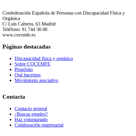
La Federación de Asociaciones Murcianas de Personas con Disca
Confederación Española de Personas con Discapacidad Física y
Orgánica
21 Ene 2025
C/ Luis Cabrera, 63 Madrid
Teléfono: 91 744 36 00
FEDHEMO celebra la LII Asamblea Nacional y el XXIX Simposio 
www.cocemfe.es
Páginas destacadas
Discapacidad física y orgánica
Sobre COCEMFE
Propósito
Qué hacemos
Movimiento asociativo
Contacta
La Federación Española de Hemofilia (FEDHEMO), entidad pertenec
Contacto general
28 Abr 2023
¿Buscas empleo?
Haz voluntariado
COGAMI impulsa la autonomía de personas con discapacidad con e
Colaboración empresarial