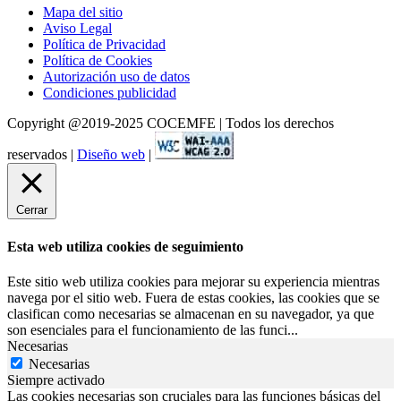
Mapa del sitio
Aviso Legal
Política de Privacidad
Política de Cookies
Autorización uso de datos
Condiciones publicidad
Copyright @2019-2025 COCEMFE | Todos los derechos
reservados |
Diseño web
|
La Confederación Gallega de Personas con Discapacidad (COGAMI) 
19 Jul 2024
Cerrar
Personas con fibrosis quística se concentrarán en Madrid pidiendo nu
Esta web utiliza cookies de seguimiento
Este sitio web utiliza cookies para mejorar su experiencia mientras
navega por el sitio web. Fuera de estas cookies, las cookies que se
clasifican como necesarias se almacenan en su navegador, ya que
son esenciales para el funcionamiento de las funci
...
Necesarias
Necesarias
Siempre activado
Las cookies necesarias son cruciales para las funciones básicas del