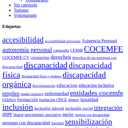
Sin categoría
Turismo
Voluntariado
Etiquetas
accesibilidad
Asistencia Personal
accesibilidad universal
COCEMFE
autonomía personal
campaña
CERMI
derechos
COCEMFE CV
coronavirus
derechos de las personas con
discapacidad
discapacidad
discapacidad
física
discapacidad
discapacidad física y orgánica
orgánica
educacion
educacion inclusiva
discriminación
entidades cocemfe
empleo
enfermedad
empleo inclusivo
formación
Igualdad
género
FAMMA
fundación ONCE
inclusión
integración
inclusión laboral
inclusión social
IRPF
mujer
movimiento asociativo
Madrid
mujeres con discapacidad
sensibilización
personas con discapacidad
Sanidad