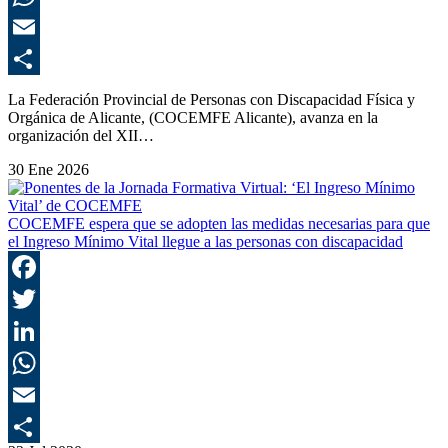
E
C
La Federación Provincial de Personas con Discapacidad Física y
Orgánica de Alicante, (COCEMFE Alicante), avanza en la
organización del XII…
30 Ene 2026
COCEMFE espera que se adopten las medidas necesarias para que
el Ingreso Mínimo Vital llegue a las personas con discapacidad
F
T
L
E