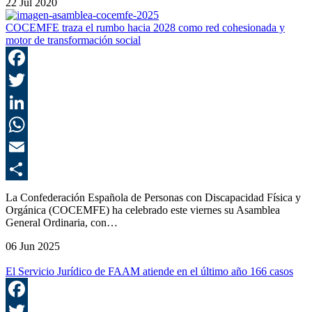
22 Jul 2020
C
COCEMFE traza el rumbo hacia 2028 como red cohesionada y
motor de transformación social
F
T
L
E
C
La Confederación Española de Personas con Discapacidad Física y
Orgánica (COCEMFE) ha celebrado este viernes su Asamblea
General Ordinaria, con…
06 Jun 2025
El Servicio Jurídico de FAAM atiende en el último año 166 casos
F