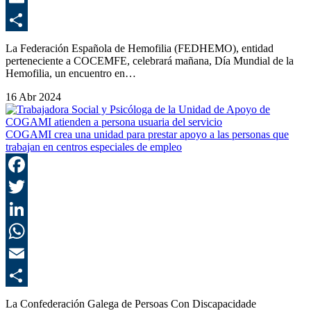
E
C
La Federación Española de Hemofilia (FEDHEMO), entidad
perteneciente a COCEMFE, celebrará mañana, Día Mundial de la
Hemofilia, un encuentro en…
16 Abr 2024
COGAMI crea una unidad para prestar apoyo a las personas que
trabajan en centros especiales de empleo
F
T
L
E
C
La Confederación Galega de Persoas Con Discapacidade