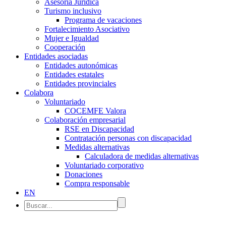
Asesoría Jurídica
Turismo inclusivo
Programa de vacaciones
Fortalecimiento Asociativo
Mujer e Igualdad
Cooperación
Entidades asociadas
Entidades autonómicas
Entidades estatales
Entidades provinciales
Colabora
Voluntariado
COCEMFE Valora
Colaboración empresarial
RSE en Discapacidad
Contratación personas con discapacidad
Medidas alternativas
Calculadora de medidas alternativas
Voluntariado corporativo
Donaciones
Compra responsable
EN