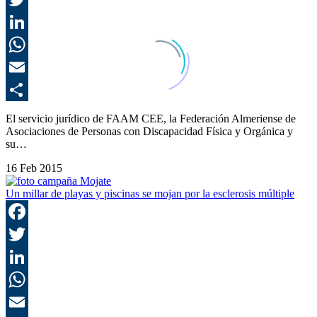
T
L
E
C
El servicio jurídico de FAAM CEE, la Federación Almeriense de
Asociaciones de Personas con Discapacidad Física y Orgánica y
su…
16 Feb 2015
Un millar de playas y piscinas se mojan por la esclerosis múltiple
F
T
L