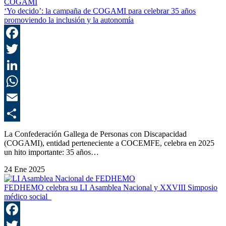
‘Yo decido’: la campaña de COGAMI para celebrar 35 años
promoviendo la inclusión y la autonomía
F
T
L
E
C
La Confederación Gallega de Personas con Discapacidad
(COGAMI), entidad perteneciente a COCEMFE, celebra en 2025
un hito importante: 35 años…
24 Ene 2025
FEDHEMO celebra su LI Asamblea Nacional y XXVIII Simposio
médico social
F