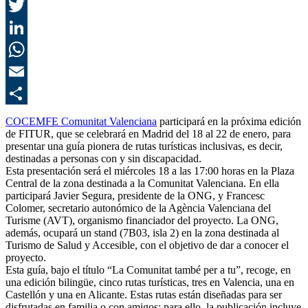
F
T
L
E
C
COCEMFE Comunitat Valenciana
participará en la próxima edición
de FITUR, que se celebrará en Madrid del 18 al 22 de enero, para
presentar una guía pionera de rutas turísticas inclusivas, es decir,
destinadas a personas con y sin discapacidad.
Esta presentación será el miércoles 18 a las 17:00 horas en la Plaza
Central de la zona destinada a la Comunitat Valenciana. En ella
participará Javier Segura, presidente de la ONG, y Francesc
Colomer, secretario autonómico de la Agència Valenciana del
Turisme (AVT), organismo financiador del proyecto. La ONG,
además, ocupará un stand (7B03, isla 2) en la zona destinada al
Turismo de Salud y Accesible, con el objetivo de dar a conocer el
proyecto.
Esta guía, bajo el título “La Comunitat també per a tu”, recoge, en
una edición bilingüe, cinco rutas turísticas, tres en Valencia, una en
Castellón y una en Alicante. Estas rutas están diseñadas para ser
disfrutadas en familia o con amigos; para ello, la publicación incluye