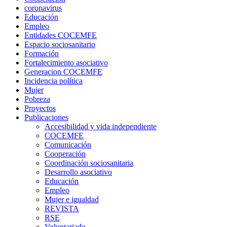
coronavirus
Educación
Empleo
Entidades COCEMFE
Espacio sociosanitario
Formación
Fortalecimiento asociativo
Generacion COCEMFE
Incidencia política
Mujer
Pobreza
Proyectos
Publicaciones
Accesibilidad y vida independiente
COCEMFE
Comunicación
Cooperación
Coordinación sociosanitaria
Desarrollo asociativo
Educación
Empleo
Mujer e igualdad
REVISTA
RSE
Voluntariado