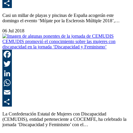
E
C
Casi un millar de playas y piscinas de España acogerán este
domingo el evento ‘Mójate por la Esclerosis Múltiple 2018’,…
06 Jul 2018
CEMUDIS promovió el conocimiento sobre las mujeres con
discapacidad en la jornada ‘Discapacidad y Feminismo’
F
T
L
E
C
La Confederación Estatal de Mujeres con Discapacidad
(CEMUDIS), entidad perteneciente a COCEMFE, ha celebrado la
jornada ‘Discapacidad y Feminismo’ con el…