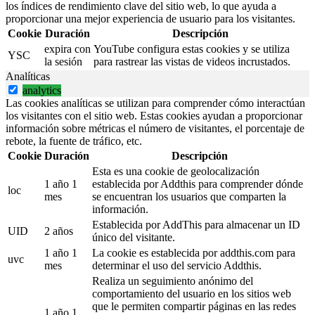
los índices de rendimiento clave del sitio web, lo que ayuda a
proporcionar una mejor experiencia de usuario para los visitantes.
Cookie
Duración
Descripción
expira con
YouTube configura estas cookies y se utiliza
YSC
la sesión
para rastrear las vistas de videos incrustados.
Analíticas
analytics
Las cookies analíticas se utilizan para comprender cómo interactúan
los visitantes con el sitio web. Estas cookies ayudan a proporcionar
información sobre métricas el número de visitantes, el porcentaje de
rebote, la fuente de tráfico, etc.
Cookie
Duración
Descripción
Esta es una cookie de geolocalización
1 año 1
establecida por Addthis para comprender dónde
loc
mes
se encuentran los usuarios que comparten la
información.
Establecida por AddThis para almacenar un ID
UID
2 años
único del visitante.
1 año 1
La cookie es establecida por addthis.com para
uvc
mes
determinar el uso del servicio Addthis.
Realiza un seguimiento anónimo del
comportamiento del usuario en los sitios web
que le permiten compartir páginas en las redes
1 año 1