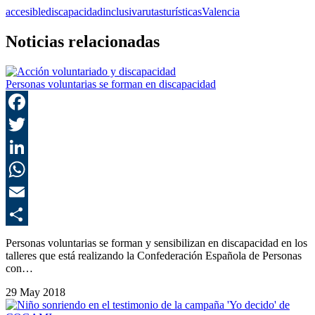
accesible
discapacidad
inclusiva
rutas
turísticas
Valencia
Noticias relacionadas
Personas voluntarias se forman en discapacidad
F
T
L
E
C
Personas voluntarias se forman y sensibilizan en discapacidad en los
talleres que está realizando la Confederación Española de Personas
con…
29 May 2018