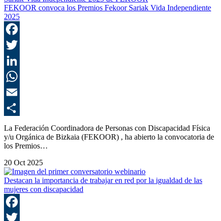
FEKOOR convoca los Premios Fekoor Sariak Vida Independiente
2025
F
T
L
E
C
La Federación Coordinadora de Personas con Discapacidad Física
y/u Orgánica de Bizkaia (FEKOOR) , ha abierto la convocatoria de
los Premios…
20 Oct 2025
Destacan la importancia de trabajar en red por la igualdad de las
mujeres con discapacidad
F