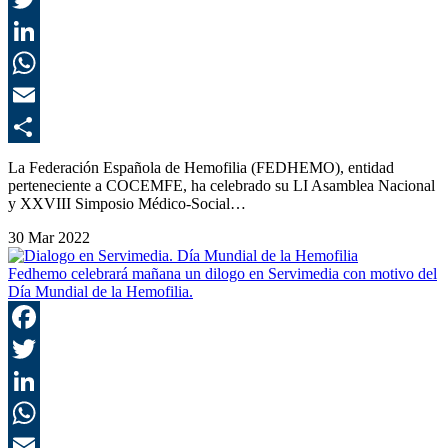
T
L
E
C
La Federación Española de Hemofilia (FEDHEMO), entidad
perteneciente a COCEMFE, ha celebrado su LI Asamblea Nacional
y XXVIII Simposio Médico-Social…
30 Mar 2022
Fedhemo celebrará mañana un dilogo en Servimedia con motivo del
Día Mundial de la Hemofilia.
F
T
L