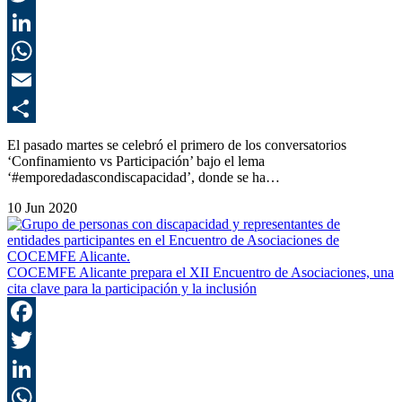
T
L
E
C
El pasado martes se celebró el primero de los conversatorios
‘Confinamiento vs Participación’ bajo el lema
‘#emporedadascondiscapacidad’, donde se ha…
10 Jun 2020
COCEMFE Alicante prepara el XII Encuentro de Asociaciones, una
cita clave para la participación y la inclusión
F
T
L