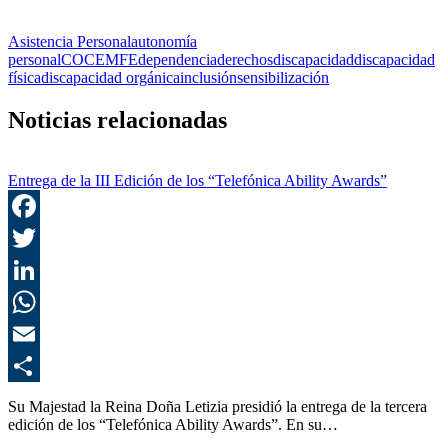
Asistencia Personal
autonomía
personal
COCEMFE
dependencia
derechos
discapacidad
discapacidad
física
discapacidad orgánica
inclusión
sensibilización
Noticias relacionadas
Entrega de la III Edición de los “Telefónica Ability Awards”
F
T
L
E
C
Su Majestad la Reina Doña Letizia presidió la entrega de la tercera
edición de los “Telefónica Ability Awards”. En su…