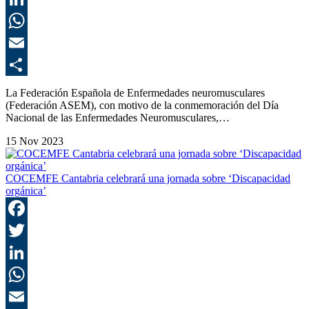
L
E
C
La Federación Española de Enfermedades neuromusculares
(Federación ASEM), con motivo de la conmemoración del Día
Nacional de las Enfermedades Neuromusculares,…
15 Nov 2023
COCEMFE Cantabria celebrará una jornada sobre ‘Discapacidad
orgánica’
F
T
L