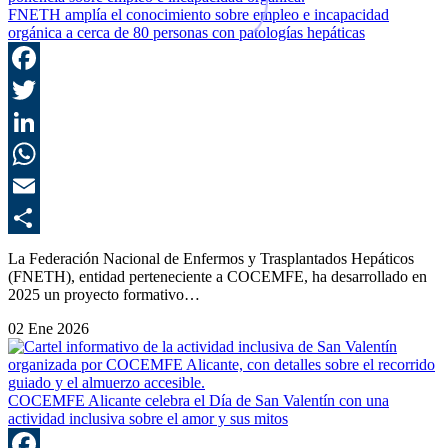
FNETH amplía el conocimiento sobre empleo e incapacidad
orgánica a cerca de 80 personas con patologías hepáticas
F
T
L
E
C
La Federación Nacional de Enfermos y Trasplantados Hepáticos
(FNETH), entidad perteneciente a COCEMFE, ha desarrollado en
2025 un proyecto formativo…
02 Ene 2026
COCEMFE Alicante celebra el Día de San Valentín con una
actividad inclusiva sobre el amor y sus mitos