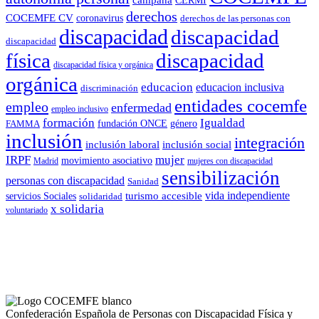
campaña
CERMI
derechos
COCEMFE CV
coronavirus
derechos de las personas con
discapacidad
discapacidad
discapacidad
física
discapacidad
discapacidad física y orgánica
orgánica
educacion
educacion inclusiva
discriminación
entidades cocemfe
empleo
enfermedad
empleo inclusivo
formación
Igualdad
género
FAMMA
fundación ONCE
inclusión
integración
inclusión laboral
inclusión social
IRPF
mujer
movimiento asociativo
Madrid
mujeres con discapacidad
sensibilización
personas con discapacidad
Sanidad
vida independiente
turismo accesible
servicios Sociales
solidaridad
x solidaria
voluntariado
Confederación Española de Personas con Discapacidad Física y