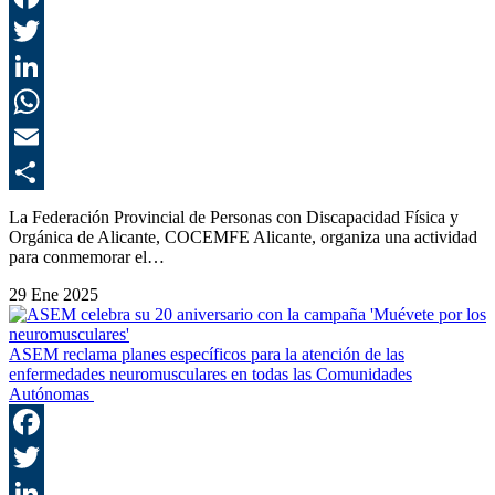
F
T
L
E
C
La Federación Provincial de Personas con Discapacidad Física y
Orgánica de Alicante, COCEMFE Alicante, organiza una actividad
para conmemorar el…
29 Ene 2025
ASEM reclama planes específicos para la atención de las
enfermedades neuromusculares en todas las Comunidades
Autónomas
F
T