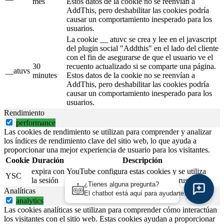
mes
Estos datos de la cookie no se reenvían a
AddThis, pero deshabilitar las cookies podría
causar un comportamiento inesperado para los
usuarios.
La cookie __ atuvc se crea y lee en el javascript
del plugin social "Addthis" en el lado del cliente
con el fin de asegurarse de que el usuario ve el
30
recuento actualizado si se comparte una página.
__atuvs
minutes
Estos datos de la cookie no se reenvían a
AddThis, pero deshabilitar las cookies podría
causar un comportamiento inesperado para los
usuarios.
Rendimiento
performance
Las cookies de rendimiento se utilizan para comprender y analizar
los índices de rendimiento clave del sitio web, lo que ayuda a
proporcionar una mejor experiencia de usuario para los visitantes.
Cookie
Duración
Descripción
expira con
YouTube configura estas cookies y se utiliza
YSC
la sesión
para rastrear las vistas de videos incrustados.
¿Tienes alguna pregunta?
Analíticas
El chatbot está aquí para ayudarte.
analytics
Las cookies analíticas se utilizan para comprender cómo interactúan
los visitantes con el sitio web. Estas cookies ayudan a proporcionar