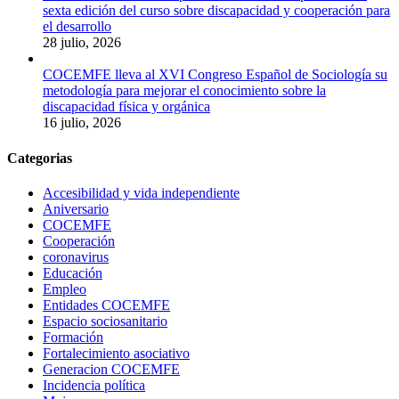
sexta edición del curso sobre discapacidad y cooperación para
el desarrollo
28 julio, 2026
COCEMFE lleva al XVI Congreso Español de Sociología su
metodología para mejorar el conocimiento sobre la
discapacidad física y orgánica
16 julio, 2026
Categorias
Accesibilidad y vida independiente
Aniversario
COCEMFE
Cooperación
coronavirus
Educación
Empleo
Entidades COCEMFE
Espacio sociosanitario
Formación
Fortalecimiento asociativo
Generacion COCEMFE
Incidencia política