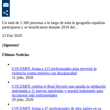
E
C
Un total de 1.300 personas a lo largo de toda la geografía española
participaron y se beneficiaron durante 2019 del…
23 Ene 2020
¡Síguenos!
Últimas Noticias
COCEMFE forma a 115 profesionales para prevenir la
violencia contra mujeres con discapacidad
31 julio, 2026
COCEMFE celebra el Real Decreto que amplía la jubilación
anticipada a 11 nuevas patologías y seguirá trabajando para
incorporar más enfermedades
29 julio, 2026
COCEMFE forma a 47 profesionales de diez países en su