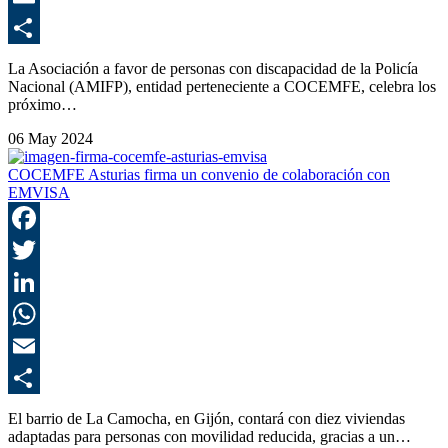
E
C
La Asociación a favor de personas con discapacidad de la Policía
Nacional (AMIFP), entidad perteneciente a COCEMFE, celebra los
próximo…
06 May 2024
COCEMFE Asturias firma un convenio de colaboración con
EMVISA
F
T
L
E
C
El barrio de La Camocha, en Gijón, contará con diez viviendas
adaptadas para personas con movilidad reducida, gracias a un…