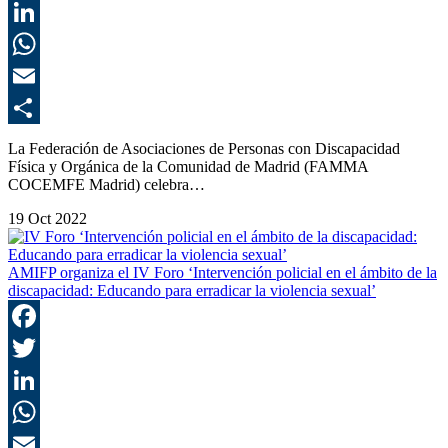
T
L
E
C
La Federación de Asociaciones de Personas con Discapacidad
Física y Orgánica de la Comunidad de Madrid (FAMMA
COCEMFE Madrid) celebra…
19 Oct 2022
AMIFP organiza el IV Foro ‘Intervención policial en el ámbito de la
discapacidad: Educando para erradicar la violencia sexual’
F
T
L