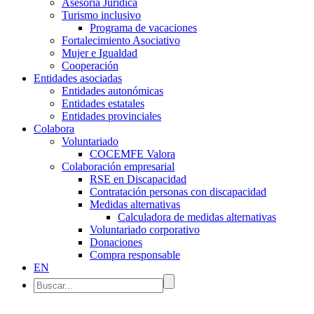
Asesoría Jurídica
Turismo inclusivo
Programa de vacaciones
Fortalecimiento Asociativo
Mujer e Igualdad
Cooperación
Entidades asociadas
Entidades autonómicas
Entidades estatales
Entidades provinciales
Colabora
Voluntariado
COCEMFE Valora
Colaboración empresarial
RSE en Discapacidad
Contratación personas con discapacidad
Medidas alternativas
Calculadora de medidas alternativas
Voluntariado corporativo
Donaciones
Compra responsable
EN