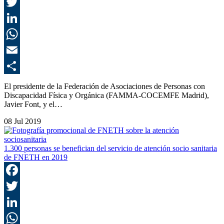
F
T
L
E
C
El presidente de la Federación de Asociaciones de Personas con
Discapacidad Física y Orgánica (FAMMA-COCEMFE Madrid),
Javier Font, y el…
08 Jul 2019
1.300 personas se benefician del servicio de atención socio sanitaria
de FNETH en 2019
F
T
L