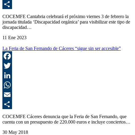
E
C
COCEMFE Cantabria celebrará el próximo viernes 3 de febrero la
jornada titulada ‘Discapacidad orgánica’ para visibilizar este tipo de
discapacidad…
11 Ene 2023
La Feria de San Fernando de Cáceres “sigue sin ser accesible”
F
T
L
E
C
COCEMFE Cáceres denuncia que la Feria de San Fernando, que
cuenta con un presupuesto de 220.000 euros e incluye conciertos…
30 May 2018