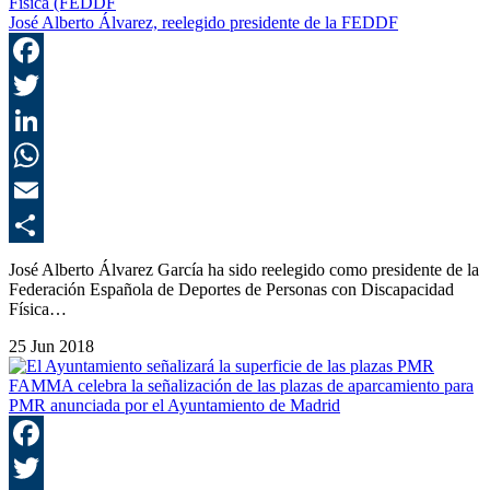
José Alberto Álvarez, reelegido presidente de la FEDDF
F
T
L
E
C
José Alberto Álvarez García ha sido reelegido como presidente de la
Federación Española de Deportes de Personas con Discapacidad
Física…
25 Jun 2018
FAMMA celebra la señalización de las plazas de aparcamiento para
PMR anunciada por el Ayuntamiento de Madrid
F