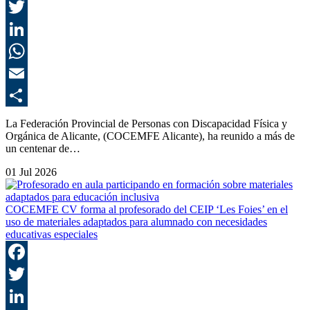
F
T
L
E
C
La Federación Provincial de Personas con Discapacidad Física y
Orgánica de Alicante, (COCEMFE Alicante), ha reunido a más de
un centenar de…
01 Jul 2026
COCEMFE CV forma al profesorado del CEIP ‘Les Foies’ en el
uso de materiales adaptados para alumnado con necesidades
educativas especiales
F
T