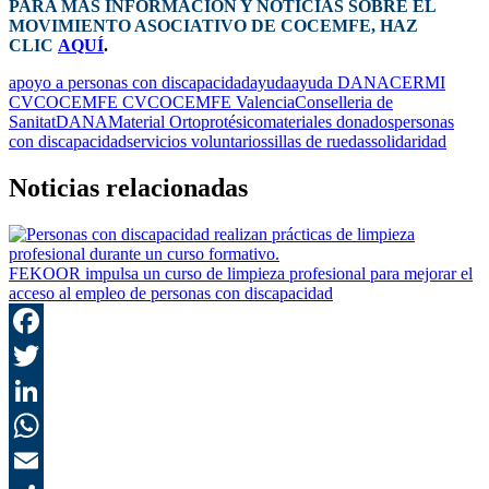
PARA MÁS INFORMACIÓN Y NOTICIAS SOBRE EL
MOVIMIENTO ASOCIATIVO DE COCEMFE
, HAZ
CLIC
AQUÍ
.
apoyo a personas con discapacidad
ayuda
ayuda DANA
CERMI
CV
COCEMFE CV
COCEMFE Valencia
Conselleria de
Sanitat
DANA
Material Ortoprotésico
materiales donados
personas
con discapacidad
servicios voluntarios
sillas de ruedas
solidaridad
Noticias relacionadas
FEKOOR impulsa un curso de limpieza profesional para mejorar el
acceso al empleo de personas con discapacidad
F
T
L