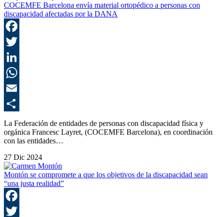
COCEMFE Barcelona envía material ortopédico a personas con
discapacidad afectadas por la DANA
F
T
L
E
C
La Federación de entidades de personas con discapacidad física y
orgánica Francesc Layret, (COCEMFE Barcelona), en coordinación
con las entidades…
27 Dic 2024
Montón se compromete a que los objetivos de la discapacidad sean
“una justa realidad”
F