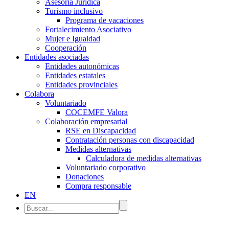
Asesoría Jurídica
Turismo inclusivo
Programa de vacaciones
Fortalecimiento Asociativo
Mujer e Igualdad
Cooperación
Entidades asociadas
Entidades autonómicas
Entidades estatales
Entidades provinciales
Colabora
Voluntariado
COCEMFE Valora
Colaboración empresarial
RSE en Discapacidad
Contratación personas con discapacidad
Medidas alternativas
Calculadora de medidas alternativas
Voluntariado corporativo
Donaciones
Compra responsable
EN