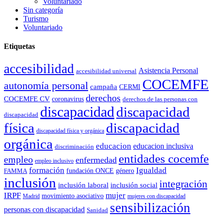
Voluntariado
Sin categoría
Turismo
Voluntariado
Etiquetas
accesibilidad
Asistencia Personal
accesibilidad universal
COCEMFE
autonomía personal
campaña
CERMI
derechos
COCEMFE CV
coronavirus
derechos de las personas con
discapacidad
discapacidad
discapacidad
física
discapacidad
discapacidad física y orgánica
orgánica
educacion
educacion inclusiva
discriminación
entidades cocemfe
empleo
enfermedad
empleo inclusivo
formación
Igualdad
género
FAMMA
fundación ONCE
inclusión
integración
inclusión laboral
inclusión social
IRPF
mujer
movimiento asociativo
Madrid
mujeres con discapacidad
sensibilización
personas con discapacidad
Sanidad