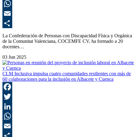
L
E
C
La Confederación de Personas con Discapacidad Física y Orgánica
de la Comunitat Valenciana, COCEMFE CV, ha formado a 20
docentes…
03 Jun 2025
CLM Inclusiva impulsa cuatro comunidades resilientes con más de
60 colaboraciones para la inclusión en Albacete y Cuenca
F
T
L
E