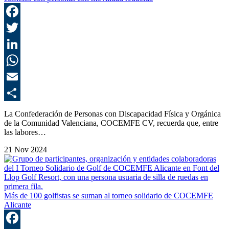
F
T
L
E
C
La Confederación de Personas con Discapacidad Física y Orgánica
de la Comunidad Valenciana, COCEMFE CV, recuerda que, entre
las labores…
21 Nov 2024
Más de 100 golfistas se suman al torneo solidario de COCEMFE
Alicante