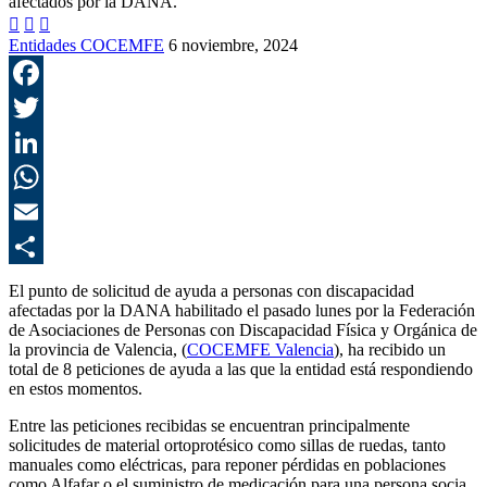



Entidades COCEMFE
6 noviembre, 2024
F
T
L
E
C
El punto de solicitud de ayuda a personas con discapacidad
afectadas por la DANA habilitado el pasado lunes por la Federación
de Asociaciones de Personas con Discapacidad Física y Orgánica de
la provincia de Valencia, (
COCEMFE Valencia
), ha recibido un
total de 8 peticiones de ayuda a las que la entidad está respondiendo
en estos momentos.
Entre las peticiones recibidas se encuentran principalmente
solicitudes de material ortoprotésico como sillas de ruedas, tanto
manuales como eléctricas, para reponer pérdidas en poblaciones
como Alfafar o el suministro de medicación para una persona socia