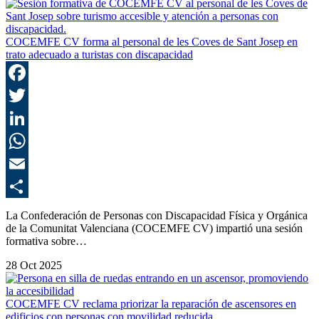
COCEMFE CV forma al personal de les Coves de Sant Josep en
trato adecuado a turistas con discapacidad
F
T
L
E
C
La Confederación de Personas con Discapacidad Física y Orgánica
de la Comunitat Valenciana (COCEMFE CV) impartió una sesión
formativa sobre…
28 Oct 2025
COCEMFE CV reclama priorizar la reparación de ascensores en
edificios con personas con movilidad reducida