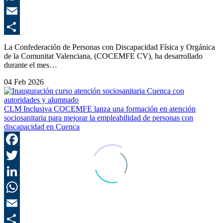
E
C
La Confederación de Personas con Discapacidad Física y Orgánica
de la Comunitat Valenciana, (COCEMFE CV), ha desarrollado
durante el mes…
04 Feb 2026
CLM Inclusiva COCEMFE lanza una formación en atención
sociosanitaria para mejorar la empleabilidad de personas con
discapacidad en Cuenca
F
T
L
E