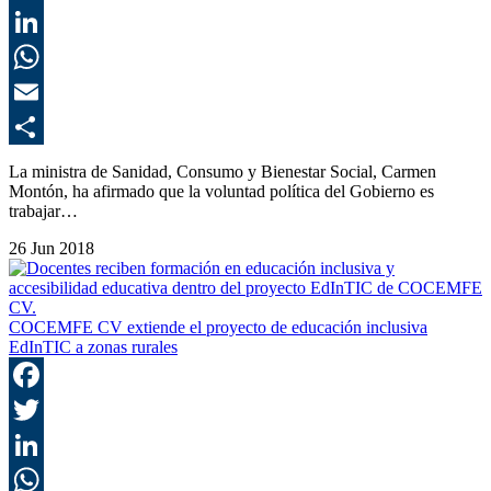
T
L
E
C
La ministra de Sanidad, Consumo y Bienestar Social, Carmen
Montón, ha afirmado que la voluntad política del Gobierno es
trabajar…
26 Jun 2018
COCEMFE CV extiende el proyecto de educación inclusiva
EdInTIC a zonas rurales
F
T
L