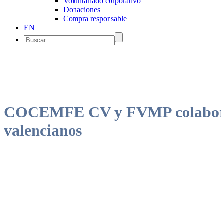
Voluntariado corporativo
Donaciones
Compra responsable
EN
COCEMFE CV y FVMP colaborarán
valencianos
La entidad de utilidad pública facilitará propuestas de accesibilidad a