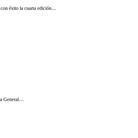
C
n éxito la cuarta edición…
F
T
L
E
C
lea General…