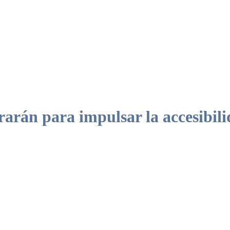
 para impulsar la accesibilid
l organismo para que las traslade a su red de municipios