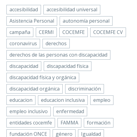
Esclerosis
Compartir
accesibilidad
accesibilidad universal
Múltiple España
Asistencia Personal
autonomía personal
(EME), entidad
perteneciente a
campaña
CERMI
COCEMFE
COCEMFE CV
COCEMFE,
coronavirus
derechos
celebró la
pasada semana
derechos de las personas con discapacidad
en Barcelona la
discapacidad
discapacidad física
décima edición
de Link EM,…
discapacidad física y orgánica
discapacidad orgánica
discriminación
educacion
educacion inclusiva
empleo
empleo inclusivo
enfermedad
entidades cocemfe
FAMMA
formación
fundación ONCE
género
Igualdad