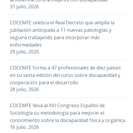
Facebook
LinkedIn
31 julio, 2026
Twitter
Piden el
WhatsApp
reconocimiento de los
LinkedIn
COCEMFE celebra el Real Decreto que amplía la
Email
efectos invisibles de
30 May 2019
WhatsApp
jubilación anticipada a 11 nuevas patologías y
La Asociación de
Compartir
la esclerosis múltiple
seguirá trabajando para incorporar más
Email
Personas con
enfermedades
La Confederación Española de
Acondroplasia y
Compartir
29 julio, 2026
Facebook
Personas con Discapacidad Física
otras Displasias
y Orgánica (COCEMFE) participó
Twitter
Esqueléticas
COCEMFE forma a 47 profesionales de diez países
AEE celebra una
ayer en una reunión entre el
(ADEE), entidad
LinkedIn
en su sexta edición del curso sobre discapacidad y
serie de
secretario general…
perteneciente a
WhatsApp
cooperación para el desarrollo
conferencias para
07 Jun 2022
COCEMFE,
28 julio, 2026
conmemorar el
Email
expresó este
FEGADI COCEMFE
Día Mundial de la
Con motivo del Día
martes su
Compartir
celebra el Pleno más
Esclerodermia
COCEMFE lleva al XVI Congreso Español de
Mundial de la
“profunda…
reivindicativo de su
28 Mar 2022
Sociología su metodología para mejorar el
Esclerosis Múltiple,
Junta Directiva
conocimiento sobre la discapacidad física y orgánica
que se celebra hoy,
Facebook
16 julio, 2026
Esclerosis Múltiple
Convocado el Premio
Twitter