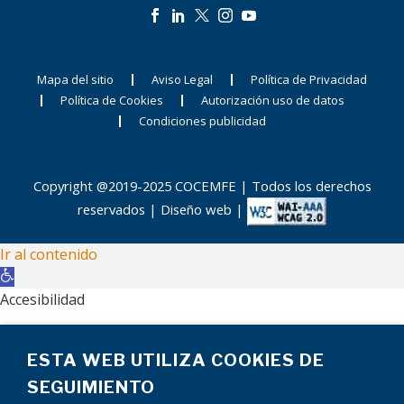
Mapa del sitio
Aviso Legal
Política de Privacidad
Política de Cookies
Autorización uso de datos
Condiciones publicidad
Copyright @2019-2025 COCEMFE | Todos los derechos
reservados |
Diseño web
|
Ir al contenido
Abrir
barra
Accesibilidad
de
Aumentar texto
herramientas
ESTA WEB UTILIZA COOKIES DE
Disminuir texto
Escala de grises
SEGUIMIENTO