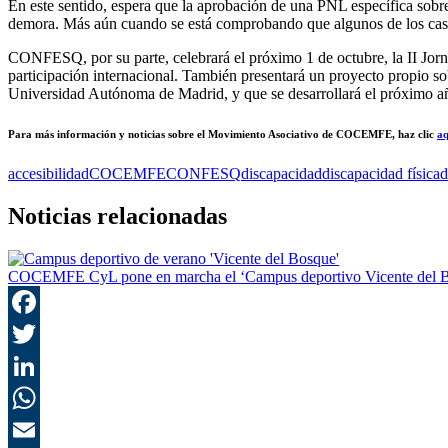
En este sentido, espera que la aprobación de una PNL específica sobr
demora. Más aún cuando se está comprobando que algunos de los caso
CONFESQ, por su parte, celebrará el próximo 1 de octubre, la II Jornad
participación internacional. También presentará un proyecto propio so
Universidad Autónoma de Madrid, y que se desarrollará el próximo a
Para más información y noticias sobre el Movimiento Asociativo de COCEMFE, haz clic
aq
accesibilidad
COCEMFE
CONFESQ
discapacidad
discapacidad física
d
Noticias relacionadas
COCEMFE CyL pone en marcha el ‘Campus deportivo Vicente del 