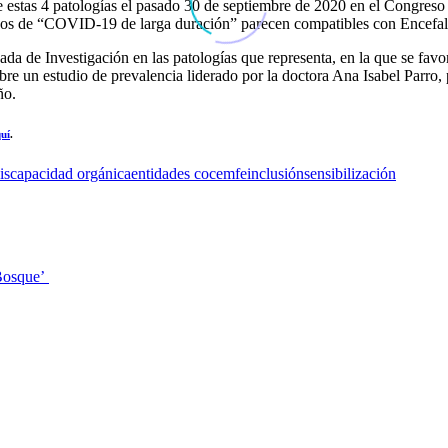
e estas 4 patologías el pasado 30 de septiembre de 2020 en el Congreso
s de “COVID-19 de larga duración” parecen compatibles con Encefalomi
a de Investigación en las patologías que representa, en la que se favor
bre un estudio de prevalencia liderado por la doctora Ana Isabel Parro,
ño.
uí
.
iscapacidad orgánica
entidades cocemfe
inclusión
sensibilización
Bosque’