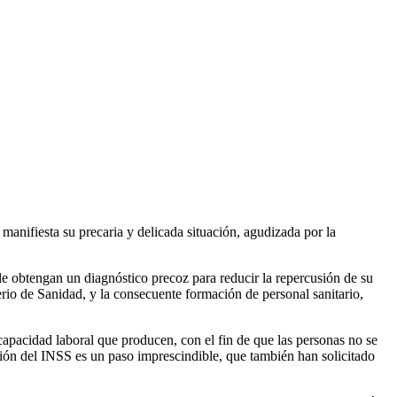
F
T
L
E
C
) manifiesta su precaria y delicada situación, agudizada por la
 obtengan un diagnóstico precoz para reducir la repercusión de su
erio de Sanidad, y la consecuente formación de personal sanitario,
capacidad laboral que producen, con el fin de que las personas no se
ación del INSS es un paso imprescindible, que también han solicitado