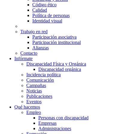
Código ético
Calidad
Política de personas
Identidad visual
Trabajo en red
Participación asociativa
Participación institucional
Alianzas
Contacto
Infórmate
Discapacidad Física y Orgánica
Discapacidad orgánica
Incidencia política
Comunicación
Campañas
Noticias
Publicaciones
Eventos
Qué hacemos
Empleo
Personas con discapacidad
Empresas
Administraciones
Formación