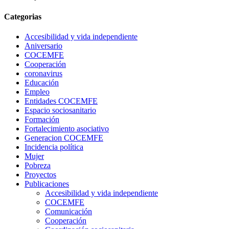
Categorias
Accesibilidad y vida independiente
Aniversario
COCEMFE
Cooperación
coronavirus
Educación
Empleo
Entidades COCEMFE
Espacio sociosanitario
Formación
Fortalecimiento asociativo
Generacion COCEMFE
Incidencia política
Mujer
Pobreza
Proyectos
Publicaciones
Accesibilidad y vida independiente
COCEMFE
Comunicación
Cooperación