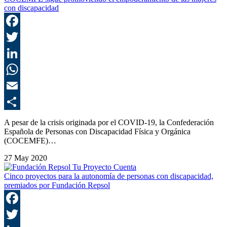
con discapacidad
F
T
L
E
C
A pesar de la crisis originada por el COVID-19, la Confederación
Española de Personas con Discapacidad Física y Orgánica
(COCEMFE)…
27 May 2020
Cinco proyectos para la autonomía de personas con discapacidad,
premiados por Fundación Repsol
F