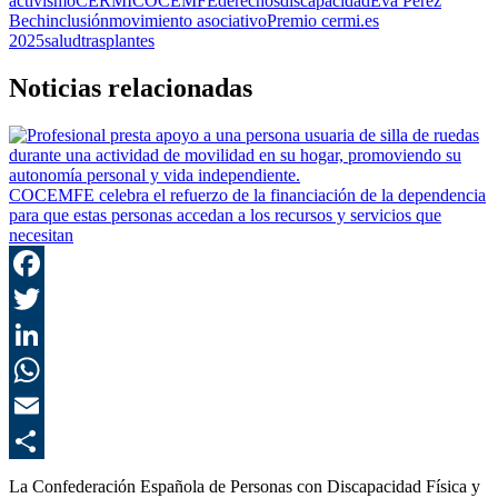
activismo
CERMI
COCEMFE
derechos
discapacidad
Eva Pérez
Bech
inclusión
movimiento asociativo
Premio cermi.es
2025
salud
trasplantes
Noticias relacionadas
COCEMFE celebra el refuerzo de la financiación de la dependencia
para que estas personas accedan a los recursos y servicios que
necesitan
F
T
L
E
C
La Confederación Española de Personas con Discapacidad Física y