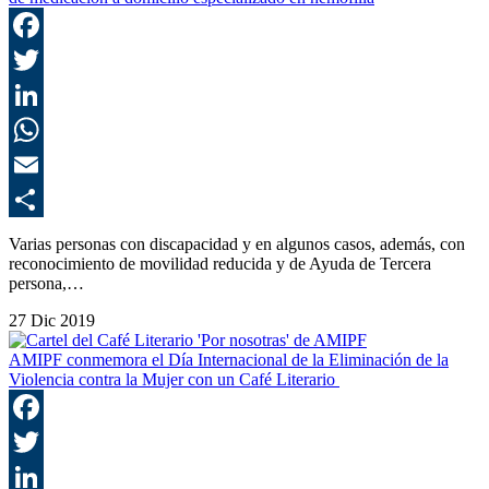
F
T
L
E
C
Varias personas con discapacidad y en algunos casos, además, con
reconocimiento de movilidad reducida y de Ayuda de Tercera
persona,…
27 Dic 2019
AMIPF conmemora el Día Internacional de la Eliminación de la
Violencia contra la Mujer con un Café Literario
F
T