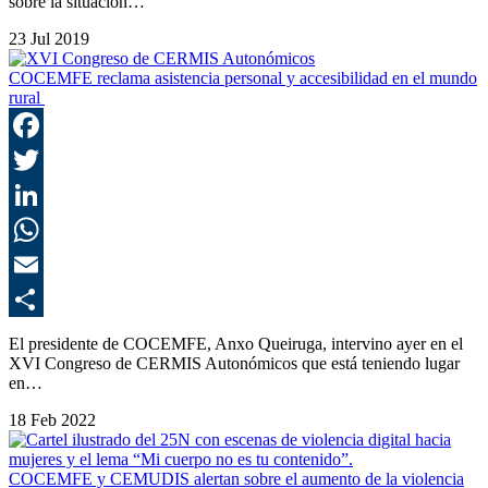
sobre la situación…
23 Jul 2019
COCEMFE reclama asistencia personal y accesibilidad en el mundo
rural
F
T
L
E
C
El presidente de COCEMFE, Anxo Queiruga, intervino ayer en el
XVI Congreso de CERMIS Autonómicos que está teniendo lugar
en…
18 Feb 2022
COCEMFE y CEMUDIS alertan sobre el aumento de la violencia