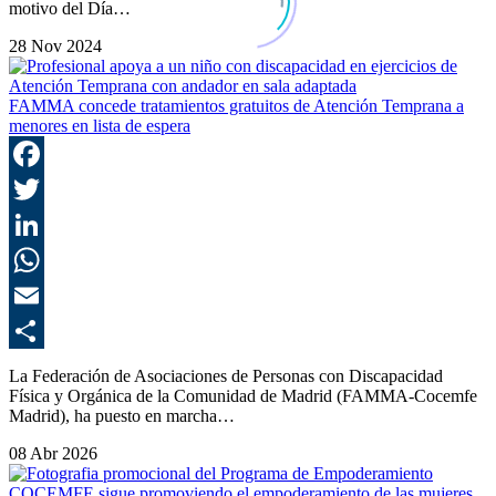
motivo del Día…
28 Nov 2024
FAMMA concede tratamientos gratuitos de Atención Temprana a
menores en lista de espera
F
T
L
E
C
La Federación de Asociaciones de Personas con Discapacidad
Física y Orgánica de la Comunidad de Madrid (FAMMA-Cocemfe
Madrid), ha puesto en marcha…
08 Abr 2026
COCEMFE sigue promoviendo el empoderamiento de las mujeres