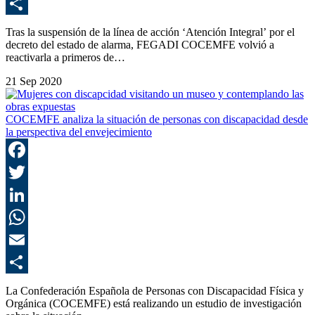
E
C
Tras la suspensión de la línea de acción ‘Atención Integral’ por el
decreto del estado de alarma, FEGADI COCEMFE volvió a
reactivarla a primeros de…
21 Sep 2020
COCEMFE analiza la situación de personas con discapacidad desde
la perspectiva del envejecimiento
F
T
L
E
C
La Confederación Española de Personas con Discapacidad Física y
Orgánica (COCEMFE) está realizando un estudio de investigación