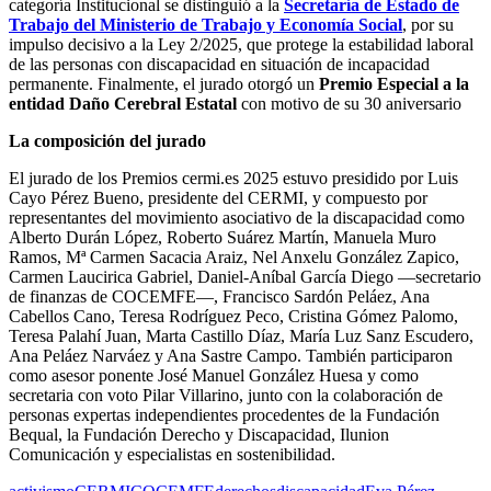
categoría Institucional se distinguió a la
Secretaría de Estado de
Trabajo del Ministerio de Trabajo y Economía Social
, por su
impulso decisivo a la Ley 2/2025, que protege la estabilidad laboral
de las personas con discapacidad en situación de incapacidad
permanente. Finalmente, el jurado otorgó un
Premio Especial a la
entidad Daño Cerebral Estatal
con motivo de su 30 aniversario
La composición del jurado
El jurado de los Premios cermi.es 2025 estuvo presidido por Luis
Cayo Pérez Bueno, presidente del CERMI, y compuesto por
representantes del movimiento asociativo de la discapacidad como
Alberto Durán López, Roberto Suárez Martín, Manuela Muro
Ramos, Mª Carmen Sacacia Araiz, Nel Anxelu González Zapico,
Carmen Laucirica Gabriel, Daniel-Aníbal García Diego —secretario
de finanzas de COCEMFE—, Francisco Sardón Peláez, Ana
Cabellos Cano, Teresa Rodríguez Peco, Cristina Gómez Palomo,
Teresa Palahí Juan, Marta Castillo Díaz, María Luz Sanz Escudero,
Ana Peláez Narváez y Ana Sastre Campo. También participaron
como asesor ponente José Manuel González Huesa y como
secretaria con voto Pilar Villarino, junto con la colaboración de
personas expertas independientes procedentes de la Fundación
Bequal, la Fundación Derecho y Discapacidad, Ilunion
Comunicación y especialistas en sostenibilidad.