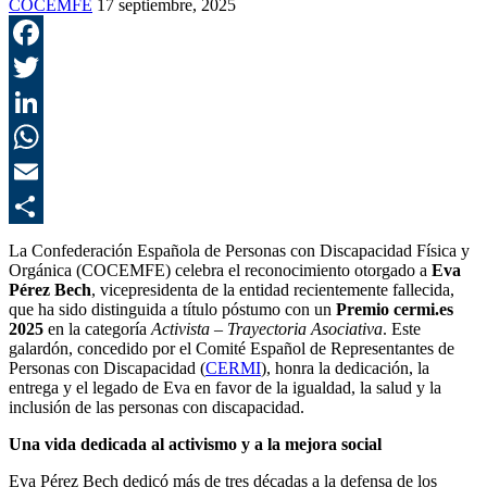
COCEMFE
17 septiembre, 2025
F
T
L
E
C
La Confederación Española de Personas con Discapacidad Física y
Orgánica (COCEMFE) celebra el reconocimiento otorgado a
Eva
Pérez Bech
, vicepresidenta de la entidad recientemente fallecida,
que ha sido distinguida a título póstumo con un
Premio cermi.es
2025
en la categoría
Activista – Trayectoria Asociativa
. Este
galardón, concedido por el Comité Español de Representantes de
Personas con Discapacidad (
CERMI
), honra la dedicación, la
entrega y el legado de Eva en favor de la igualdad, la salud y la
inclusión de las personas con discapacidad.
Una vida dedicada al activismo y a la mejora social
Eva Pérez Bech dedicó más de tres décadas a la defensa de los