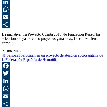
T
L
E
C
La iniciativa ‘Tu Proyecto Cuenta 2018’ de Fundación Repsol ha
seleccionado ya los cinco proyectos ganadores, los cuales, tienen
como…
22 Jun 2018
48 personas participan en un proyecto de atención sociosanitaria de
la Federación Española de Hemofilia
F
T
L
E