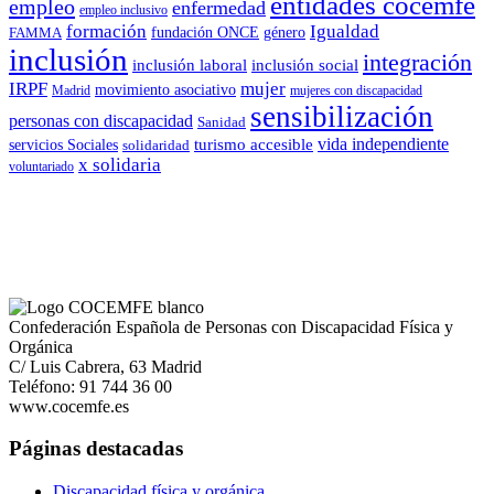
entidades cocemfe
empleo
enfermedad
empleo inclusivo
formación
Igualdad
género
FAMMA
fundación ONCE
inclusión
integración
inclusión laboral
inclusión social
IRPF
mujer
movimiento asociativo
Madrid
mujeres con discapacidad
sensibilización
personas con discapacidad
Sanidad
vida independiente
turismo accesible
servicios Sociales
solidaridad
x solidaria
voluntariado
Confederación Española de Personas con Discapacidad Física y
Orgánica
C/ Luis Cabrera, 63 Madrid
Teléfono: 91 744 36 00
www.cocemfe.es
Páginas destacadas
Discapacidad física y orgánica