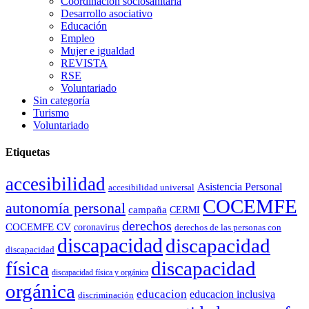
Coordinación sociosanitaria
Desarrollo asociativo
Educación
Empleo
Mujer e igualdad
REVISTA
RSE
Voluntariado
Sin categoría
Turismo
Voluntariado
Etiquetas
accesibilidad
Asistencia Personal
accesibilidad universal
COCEMFE
autonomía personal
campaña
CERMI
derechos
COCEMFE CV
coronavirus
derechos de las personas con
discapacidad
discapacidad
discapacidad
física
discapacidad
discapacidad física y orgánica
orgánica
educacion
educacion inclusiva
discriminación