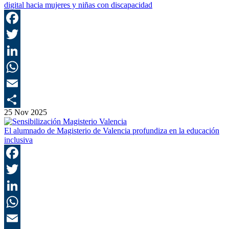
digital hacia mujeres y niñas con discapacidad
F
T
L
E
25 Nov 2025
C
El alumnado de Magisterio de Valencia profundiza en la educación
inclusiva
F
T
L