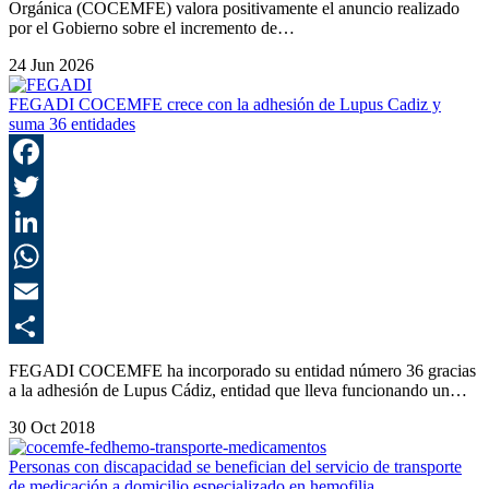
Orgánica (COCEMFE) valora positivamente el anuncio realizado
por el Gobierno sobre el incremento de…
24 Jun 2026
FEGADI COCEMFE crece con la adhesión de Lupus Cadiz y
suma 36 entidades
F
T
L
E
C
FEGADI COCEMFE ha incorporado su entidad número 36 gracias
a la adhesión de Lupus Cádiz, entidad que lleva funcionando un…
30 Oct 2018
Personas con discapacidad se benefician del servicio de transporte
de medicación a domicilio especializado en hemofilia