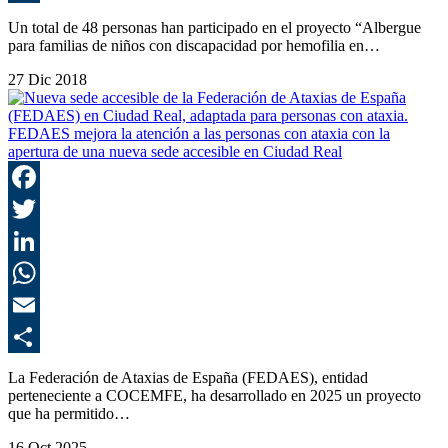
C
Un total de 48 personas han participado en el proyecto “Albergue
para familias de niños con discapacidad por hemofilia en…
27 Dic 2018
FEDAES mejora la atención a las personas con ataxia con la
apertura de una nueva sede accesible en Ciudad Real
F
T
L
E
C
La Federación de Ataxias de España (FEDAES), entidad
perteneciente a COCEMFE, ha desarrollado en 2025 un proyecto
que ha permitido…
16 Oct 2025