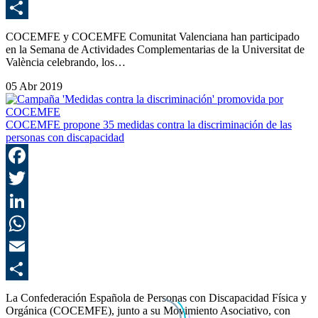
E
C
COCEMFE y COCEMFE Comunitat Valenciana han participado
en la Semana de Actividades Complementarias de la Universitat de
València celebrando, los…
05 Abr 2019
COCEMFE propone 35 medidas contra la discriminación de las
personas con discapacidad
F
T
L
E
C
La Confederación Española de Personas con Discapacidad Física y
Orgánica (COCEMFE), junto a su Movimiento Asociativo, con