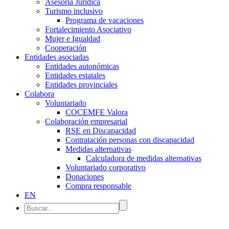
Asesoría Jurídica
Turismo inclusivo
Programa de vacaciones
Fortalecimiento Asociativo
Mujer e Igualdad
Cooperación
Entidades asociadas
Entidades autonómicas
Entidades estatales
Entidades provinciales
Colabora
Voluntariado
COCEMFE Valora
Colaboración empresarial
RSE en Discapacidad
Contratación personas con discapacidad
Medidas alternativas
Calculadora de medidas alternativas
Voluntariado corporativo
Donaciones
Compra responsable
EN