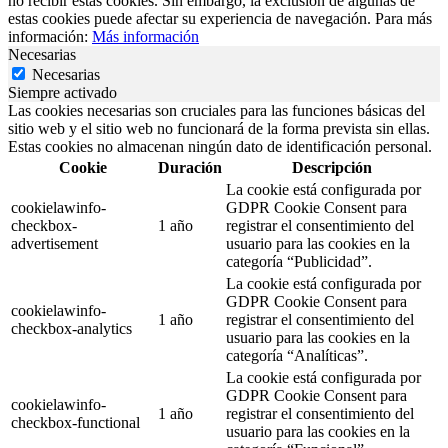
no recibir estas cookies. Sin embargo, la exclusión de algunas de
estas cookies puede afectar su experiencia de navegación. Para más
información:
Más información
Necesarias
Necesarias
Siempre activado
Las cookies necesarias son cruciales para las funciones básicas del
sitio web y el sitio web no funcionará de la forma prevista sin ellas.
Estas cookies no almacenan ningún dato de identificación personal.
Cookie
Duración
Descripción
La cookie está configurada por
cookielawinfo-
GDPR Cookie Consent para
checkbox-
1 año
registrar el consentimiento del
advertisement
usuario para las cookies en la
categoría “Publicidad”.
La cookie está configurada por
GDPR Cookie Consent para
cookielawinfo-
1 año
registrar el consentimiento del
checkbox-analytics
usuario para las cookies en la
categoría “Analíticas”.
La cookie está configurada por
GDPR Cookie Consent para
cookielawinfo-
1 año
registrar el consentimiento del
checkbox-functional
usuario para las cookies en la