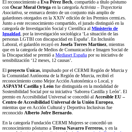
El reconocimiento a
Eva Pérez Bech
, compartido a título póstumo
con
Óscar Moral Ortega
en la categoría
Activista – Trayectoria
Asociativa
, se enmarca dentro de un conjunto más amplio de
galardones otorgados en la XXIV edición de los Premios cermi.es.
Junto a este reconocimiento compartido, el jurado distinguió en la
categoría de Investigación Social y Científica al
Ministerio de
Igualdad
, por la investigación sociológica ‘La situación de las
personas LGTBI con discapacidad en España’. En Inclusión
Laboral, el galardón recayó en
Josefa Torres Martínez
, mientras
que en la categoría de Medios de Comunicación e Imagen Social de
la Discapacidad se premió a
Mediaset España
por su iniciativa de
sensibilización ‘12 meses, 12 causas’.
El
proyecto Únicas
, impulsado por el CERMI Región de Murcia y
la Comunidad Autónoma de la Región de Murcia, recibió el
reconocimiento como Mejor Acción Autonómica o Local, y
ASPAYM Castilla y León
fue distinguida en la modalidad de
Sostenibilidad Social por su iniciativa ‘Saborea Castilla y León’. El
premio en Accesibilidad Universal se concedió al
Accesible EU –
Centro de Accesibilidad Universal de la Unión Europea
,
mientras que en Acción Cultural y Deportiva Inclusivas fue
reconocido
Alberto Jofre Bernardo
.
En la categoría Fundación CERMI Mujeres se concedió un
reconocimiento póstumo a
Teresa Navarro Ferreros
, y en la