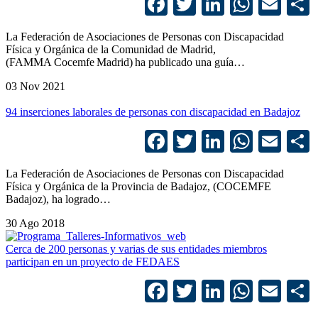
Facebook
Twitter
LinkedIn
Whats
Ema
La Federación de Asociaciones de Personas con Discapacidad
Física y Orgánica de la Comunidad de Madrid,
(FAMMA Cocemfe Madrid) ha publicado una guía…
03 Nov 2021
94 inserciones laborales de personas con discapacidad en Badajoz
Facebook
Twitter
LinkedIn
Whats
Ema
La Federación de Asociaciones de Personas con Discapacidad
Física y Orgánica de la Provincia de Badajoz, (COCEMFE
Badajoz), ha logrado…
30 Ago 2018
Cerca de 200 personas y varias de sus entidades miembros
participan en un proyecto de FEDAES
Facebook
Twitter
LinkedIn
Whats
Ema