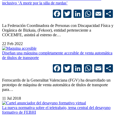
inclusivo ‘A morir por la silla de ruedas’
Facebook
Twitter
LinkedIn
Whats
Ema
La Federación Coordinadora de Personas con Discapacidad Física y
Orgánica de Bizkaia, (Fekoor), entidad perteneciente a
COCEMFE, asistirá al estreno de…
22 Feb 2022
Diseñan una máquina completamente accesible de venta automática
de títulos de transporte
Facebook
Twitter
LinkedIn
Whats
Ema
Ferrocarrils de la Generalitat Valenciana (FGV) ha desarrollado un
prototipo de máquina de venta automática de títulos de transporte
para…
11 Jul 2018
La nueva normativa sobre el teletrabajo, tema central del desayuno
formativo de FEBHI