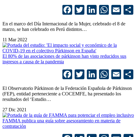
Facebook
Twitter
LinkedIn
Whats
Ema
En el marco del Día Internacional de la Mujer, celebrado el 8 de
marzo, se han celebrado en Perú distintos…
11 Mar 2022
El 80% de las asociaciones de párkinson han visto reducidos sus
ingresos a causa de la pandemia
Facebook
Twitter
LinkedIn
Whats
Ema
El Observatorio Párkinson de la Federación Española de Párkinson
(FEP), entidad perteneciente a COCEMFE, ha presentado los
resultados del ‘Estudio…
27 Dic 2021
FAMMA publica una guía sobre asesoramiento en materia de
contratación