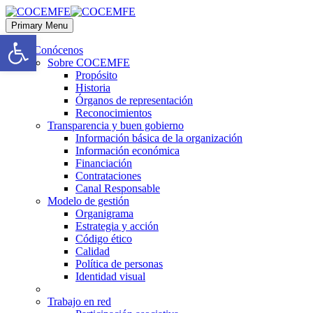
Primary Menu
Abrir barra de herramientas
Conócenos
Sobre COCEMFE
Propósito
Historia
Órganos de representación
Reconocimientos
Transparencia y buen gobierno
Información básica de la organización
Información económica
Financiación
Contrataciones
Canal Responsable
Modelo de gestión
Organigrama
Estrategia y acción
Código ético
Calidad
Política de personas
Identidad visual
Trabajo en red