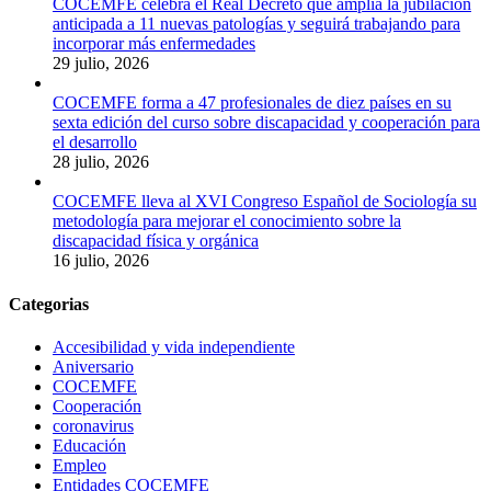
COCEMFE celebra el Real Decreto que amplía la jubilación
anticipada a 11 nuevas patologías y seguirá trabajando para
incorporar más enfermedades
29 julio, 2026
COCEMFE forma a 47 profesionales de diez países en su
sexta edición del curso sobre discapacidad y cooperación para
el desarrollo
28 julio, 2026
COCEMFE lleva al XVI Congreso Español de Sociología su
metodología para mejorar el conocimiento sobre la
discapacidad física y orgánica
16 julio, 2026
Categorias
Accesibilidad y vida independiente
Aniversario
COCEMFE
Cooperación
coronavirus
Educación
Empleo
Entidades COCEMFE