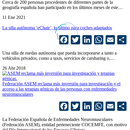
Cerca de 200 personas procedentes de diferentes partes de la
geografía española han participado en los últimos meses de este…
11 Ene 2021
La silla autónoma ‘eChair’, lo último para coches adaptados
Facebook
Twitter
LinkedIn
Whats
Ema
Una silla de ruedas autónoma que pueda incorporarse a tanto a
vehículos privados, como a taxis, servicios de carsharing o,…
26 Abr 2018
Federación ASEM reclama más inversión para investigación y el
acceso a las terapias génicas de las personas con enfermedades
neuromusculares
Facebook
Twitter
LinkedIn
Whats
Ema
La Federación Española de Enfermedades Neuromusculares
(Federación ASEM), entidad perteneciente COCEMFE, con motivo
del Día Internacional de los Ensayos Clínicos,…