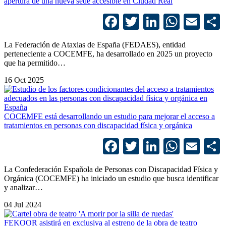
apertura de una nueva sede accesible en Ciudad Real
Facebook
Twitter
LinkedIn
Whats
Ema
La Federación de Ataxias de España (FEDAES), entidad
perteneciente a COCEMFE, ha desarrollado en 2025 un proyecto
que ha permitido…
16 Oct 2025
COCEMFE está desarrollando un estudio para mejorar el acceso a
tratamientos en personas con discapacidad física y orgánica
Facebook
Twitter
LinkedIn
Whats
Ema
La Confederación Española de Personas con Discapacidad Física y
Orgánica (COCEMFE) ha iniciado un estudio que busca identificar
y analizar…
04 Jul 2024
FEKOOR asistirá en exclusiva al estreno de la obra de teatro