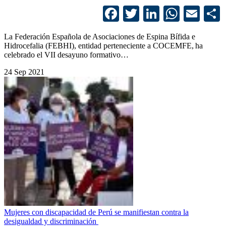
Facebook
Twitter
LinkedIn
Whats
Ema
La Federación Española de Asociaciones de Espina Bífida e
Hidrocefalia (FEBHI), entidad perteneciente a COCEMFE, ha
celebrado el VII desayuno formativo…
24 Sep 2021
Mujeres con discapacidad de Perú se manifiestan contra la
desigualdad y discriminación