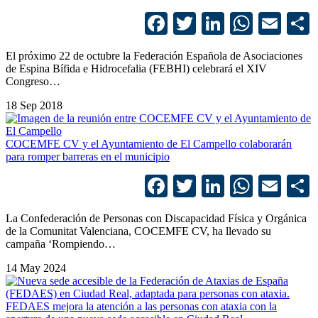
Facebook
Twitter
LinkedIn
Whats
Ema
El próximo 22 de octubre la Federación Española de Asociaciones
de Espina Bífida e Hidrocefalia (FEBHI) celebrará el XIV
Congreso…
18 Sep 2018
COCEMFE CV y el Ayuntamiento de El Campello colaborarán
para romper barreras en el municipio
Facebook
Twitter
LinkedIn
Whats
Ema
La Confederación de Personas con Discapacidad Física y Orgánica
de la Comunitat Valenciana, COCEMFE CV, ha llevado su
campaña ‘Rompiendo…
14 May 2024
FEDAES mejora la atención a las personas con ataxia con la