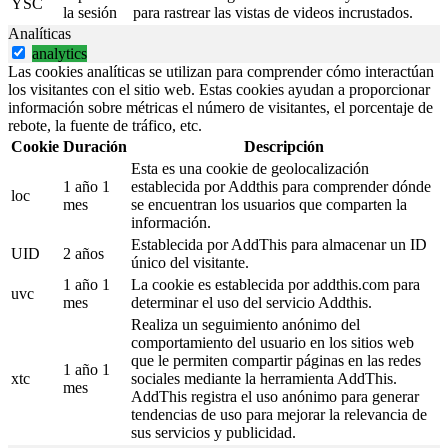
YSC
la sesión
para rastrear las vistas de videos incrustados.
Analíticas
analytics
Las cookies analíticas se utilizan para comprender cómo interactúan
los visitantes con el sitio web. Estas cookies ayudan a proporcionar
información sobre métricas el número de visitantes, el porcentaje de
rebote, la fuente de tráfico, etc.
Cookie
Duración
Descripción
Esta es una cookie de geolocalización
1 año 1
establecida por Addthis para comprender dónde
loc
mes
se encuentran los usuarios que comparten la
información.
Establecida por AddThis para almacenar un ID
UID
2 años
único del visitante.
1 año 1
La cookie es establecida por addthis.com para
uvc
mes
determinar el uso del servicio Addthis.
Realiza un seguimiento anónimo del
comportamiento del usuario en los sitios web
que le permiten compartir páginas en las redes
1 año 1
xtc
sociales mediante la herramienta AddThis.
mes
AddThis registra el uso anónimo para generar
tendencias de uso para mejorar la relevancia de
sus servicios y publicidad.