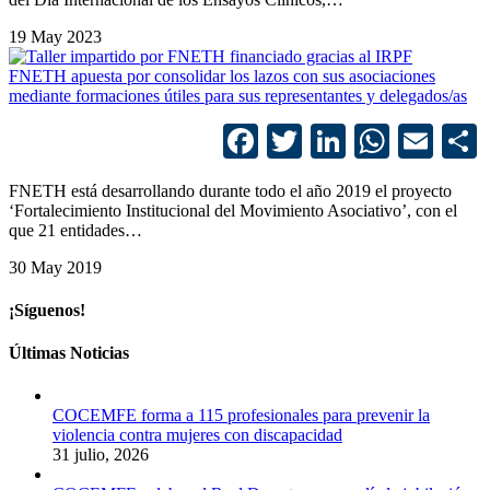
19 May 2023
FNETH apuesta por consolidar los lazos con sus asociaciones
mediante formaciones útiles para sus representantes y delegados/as
Facebook
Twitter
LinkedIn
Whats
Ema
FNETH está desarrollando durante todo el año 2019 el proyecto
‘Fortalecimiento Institucional del Movimiento Asociativo’, con el
que 21 entidades…
30 May 2019
¡Síguenos!
Últimas Noticias
COCEMFE forma a 115 profesionales para prevenir la
violencia contra mujeres con discapacidad
31 julio, 2026