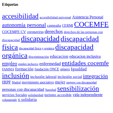
Etiquetas
accesibilidad
Asistencia Personal
accesibilidad universal
COCEMFE
autonomía personal
campaña
CERMI
derechos
COCEMFE CV
coronavirus
derechos de las personas con
discapacidad
discapacidad
discapacidad
física
discapacidad
discapacidad física y orgánica
orgánica
educacion
educacion inclusiva
discriminación
entidades cocemfe
empleo
enfermedad
empleo inclusivo
formación
Igualdad
género
FAMMA
fundación ONCE
inclusión
integración
inclusión laboral
inclusión social
IRPF
mujer
movimiento asociativo
Madrid
mujeres con discapacidad
sensibilización
personas con discapacidad
Sanidad
vida independiente
turismo accesible
servicios Sociales
solidaridad
x solidaria
voluntariado