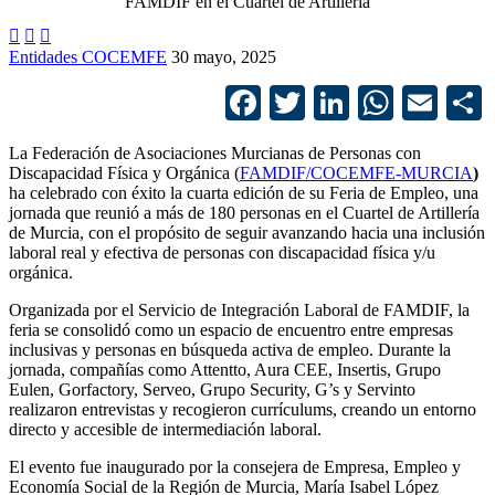



Entidades COCEMFE
30 mayo, 2025
Facebook
Twitter
LinkedIn
Whats
Ema
La Federación de Asociaciones Murcianas de Personas con
Discapacidad Física y Orgánica (
FAMDIF/COCEMFE-MURCIA
)
ha celebrado con éxito la cuarta edición de su Feria de Empleo, una
jornada que reunió a más de 180 personas en el Cuartel de Artillería
de Murcia, con el propósito de seguir avanzando hacia una inclusión
laboral real y efectiva de personas con discapacidad física y/u
orgánica.
Organizada por el Servicio de Integración Laboral de FAMDIF, la
feria se consolidó como un espacio de encuentro entre empresas
inclusivas y personas en búsqueda activa de empleo. Durante la
jornada, compañías como Attentto, Aura CEE, Insertis, Grupo
Eulen, Gorfactory, Serveo, Grupo Security, G’s y Servinto
realizaron entrevistas y recogieron currículums, creando un entorno
directo y accesible de intermediación laboral.
El evento fue inaugurado por la consejera de Empresa, Empleo y
Economía Social de la Región de Murcia, María Isabel López