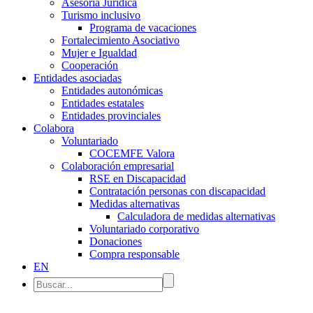
Asesoría Jurídica
Turismo inclusivo
Programa de vacaciones
Fortalecimiento Asociativo
Mujer e Igualdad
Cooperación
Entidades asociadas
Entidades autonómicas
Entidades estatales
Entidades provinciales
Colabora
Voluntariado
COCEMFE Valora
Colaboración empresarial
RSE en Discapacidad
Contratación personas con discapacidad
Medidas alternativas
Calculadora de medidas alternativas
Voluntariado corporativo
Donaciones
Compra responsable
EN