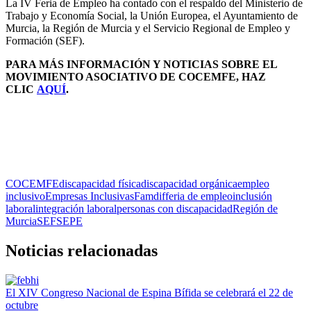
La IV Feria de Empleo ha contado con el respaldo del Ministerio de
Trabajo y Economía Social, la Unión Europea, el Ayuntamiento de
Murcia, la Región de Murcia y el Servicio Regional de Empleo y
Formación (SEF).
PARA MÁS INFORMACIÓN Y NOTICIAS SOBRE EL
MOVIMI
ENTO ASOCIATIVO DE COCEMFE
, HAZ
CLIC
AQUÍ
.
COCEMFE
discapacidad física
discapacidad orgánica
empleo
inclusivo
Empresas Inclusivas
Famdif
feria de empleo
inclusión
laboral
integración laboral
personas con discapacidad
Región de
Murcia
SEF
SEPE
Noticias relacionadas
El XIV Congreso Nacional de Espina Bífida se celebrará el 22 de
octubre