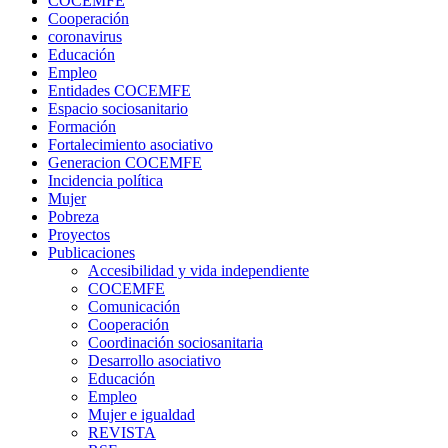
COCEMFE
Cooperación
coronavirus
Educación
Empleo
Entidades COCEMFE
Espacio sociosanitario
Formación
Fortalecimiento asociativo
Generacion COCEMFE
Incidencia política
Mujer
Pobreza
Proyectos
Publicaciones
Accesibilidad y vida independiente
COCEMFE
Comunicación
Cooperación
Coordinación sociosanitaria
Desarrollo asociativo
Educación
Empleo
Mujer e igualdad
REVISTA