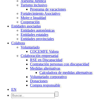
Asesoría Jurídica
Turismo inclusivo
Programa de vacaciones
Fortalecimiento Asociativo
Mujer e Igualdad
Cooperación
Entidades asociadas
Entidades autonómicas
Entidades estatales
Entidades provinciales
Colabora
Voluntariado
COCEMFE Valora
Colaboración empresarial
RSE en Discapacidad
Contratación personas con discapacidad
Medidas alternativas
Calculadora de medidas alternativas
Voluntariado corporativo
Donaciones
Compra responsable
EN