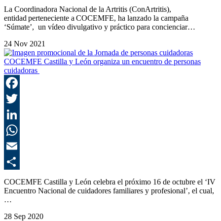
C
La Coordinadora Nacional de la Artritis (ConArtritis),
entidad perteneciente a COCEMFE, ha lanzado la campaña
‘Súmate’, un vídeo divulgativo y práctico para concienciar…
24 Nov 2021
COCEMFE Castilla y León organiza un encuentro de personas
cuidadoras
F
T
L
E
C
COCEMFE Castilla y León celebra el próximo 16 de octubre el ‘IV
Encuentro Nacional de cuidadores familiares y profesional’, el cual,
…
28 Sep 2020