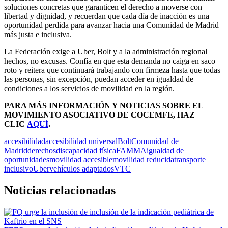
soluciones concretas que garanticen el derecho a moverse con
libertad y dignidad, y recuerdan que cada día de inacción es una
oportunidad perdida para avanzar hacia una Comunidad de Madrid
más justa e inclusiva.
La Federación exige a Uber, Bolt y a la administración regional
hechos, no excusas. Confía en que esta demanda no caiga en saco
roto y reitera que continuará trabajando con firmeza hasta que todas
las personas, sin excepción, puedan acceder en igualdad de
condiciones a los servicios de movilidad en la región.
PARA MÁS INFORMACIÓN Y NOTICIAS SOBRE EL
MOVIMI
ENTO ASOCIATIVO DE COCEMFE
, HAZ
CLIC
AQUÍ
.
accesibilidad
accesibilidad universal
Bolt
Comunidad de
Madrid
derechos
discapacidad física
FAMMA
igualdad de
oportunidades
movilidad accesible
movilidad reducida
transporte
inclusivo
Uber
vehículos adaptados
VTC
Noticias relacionadas