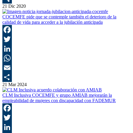
21 Dic 2020
C
COCEMFE pide que se contemple también el deterioro de la
calidad de vida para acceder a la jubilación anticipada
F
T
L
E
21 Mar 2024
C
CLM Inclusiva COCEMFE y grupo AMIAB mejorarán la
empleabilidad de mujeres con discapacidad con FADEMUR
F
T