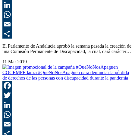
T
L
E
C
El Parlamento de Andalucía aprobó la semana pasada la creación de
una Comisión Permanente de Discapacidad, la cual, dará carácter…
11 Mar 2019
COCEMFE lanza #QueNoNosApaguen para denunciar la pérdida
de derechos de las personas con discapacidad durante la pandemia
F
T
L
E