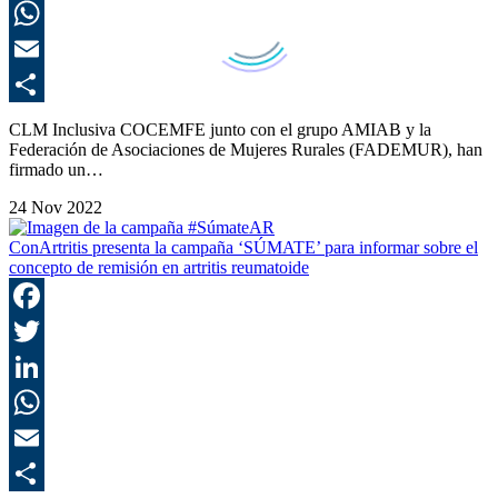
L
E
C
CLM Inclusiva COCEMFE junto con el grupo AMIAB y la
Federación de Asociaciones de Mujeres Rurales (FADEMUR), han
firmado un…
24 Nov 2022
ConArtritis presenta la campaña ‘SÚMATE’ para informar sobre el
concepto de remisión en artritis reumatoide
F
T
L
E