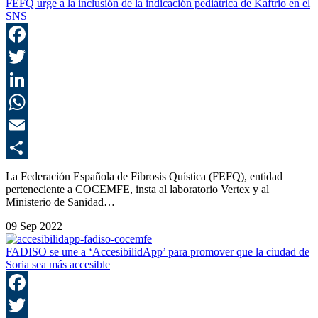
FEFQ urge a la inclusión de la indicación pediátrica de Kaftrio en el
SNS
F
T
L
E
C
La Federación Española de Fibrosis Quística (FEFQ), entidad
perteneciente a COCEMFE, insta al laboratorio Vertex y al
Ministerio de Sanidad…
09 Sep 2022
FADISO se une a ‘AccesibilidApp’ para promover que la ciudad de
Soria sea más accesible
F