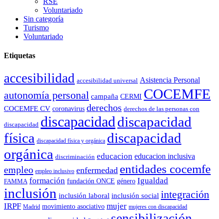
RSE
Voluntariado
Sin categoría
Turismo
Voluntariado
Etiquetas
accesibilidad
Asistencia Personal
accesibilidad universal
COCEMFE
autonomía personal
campaña
CERMI
derechos
COCEMFE CV
coronavirus
derechos de las personas con
discapacidad
discapacidad
discapacidad
física
discapacidad
discapacidad física y orgánica
orgánica
educacion
educacion inclusiva
discriminación
entidades cocemfe
empleo
enfermedad
empleo inclusivo
formación
Igualdad
género
FAMMA
fundación ONCE
inclusión
integración
inclusión laboral
inclusión social
IRPF
mujer
movimiento asociativo
Madrid
mujeres con discapacidad
sensibilización