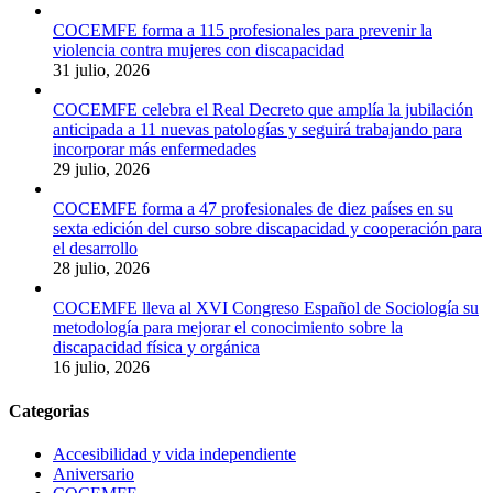
COCEMFE forma a 115 profesionales para prevenir la
violencia contra mujeres con discapacidad
31 julio, 2026
COCEMFE celebra el Real Decreto que amplía la jubilación
anticipada a 11 nuevas patologías y seguirá trabajando para
incorporar más enfermedades
29 julio, 2026
COCEMFE forma a 47 profesionales de diez países en su
sexta edición del curso sobre discapacidad y cooperación para
el desarrollo
28 julio, 2026
COCEMFE lleva al XVI Congreso Español de Sociología su
metodología para mejorar el conocimiento sobre la
discapacidad física y orgánica
16 julio, 2026
Categorias
Accesibilidad y vida independiente
Aniversario