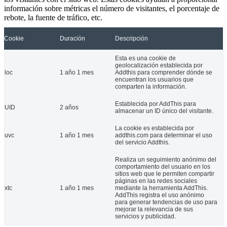
información sobre métricas el número de visitantes, el porcentaje de
rebote, la fuente de tráfico, etc.
Cookie
Duración
Descripción
Esta es una cookie de
geolocalización establecida por
loc
1 año 1 mes
Addthis para comprender dónde se
encuentran los usuarios que
comparten la información.
Establecida por AddThis para
UID
2 años
almacenar un ID único del visitante.
La cookie es establecida por
uvc
1 año 1 mes
addthis.com para determinar el uso
del servicio Addthis.
Realiza un seguimiento anónimo del
comportamiento del usuario en los
sitios web que le permiten compartir
páginas en las redes sociales
xtc
1 año 1 mes
mediante la herramienta AddThis.
AddThis registra el uso anónimo
para generar tendencias de uso para
mejorar la relevancia de sus
servicios y publicidad.