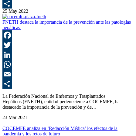
E
25 May 2022
C
FNETH destaca la importancia de la prevención ante las patologías
hepáticas
F
T
L
E
C
La Federación Nacional de Enfermos y Trasplantados
Hepáticos (FNETH), entidad perteneciente a COCEMFE, ha
destacado la importancia de la prevención y de…
23 Mar 2021
COCEMFE analiza en ‘Redacción Médica’ los efectos de la
pandemia y los retos de futuro