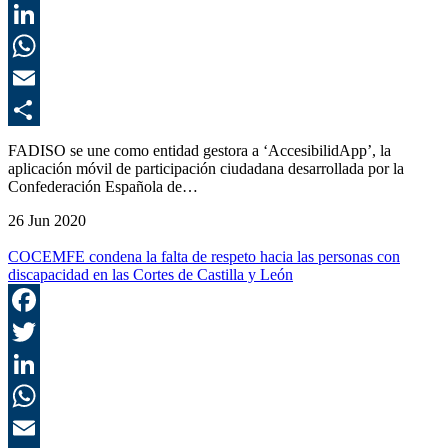
T
L
E
C
FADISO se une como entidad gestora a ‘AccesibilidApp’, la
aplicación móvil de participación ciudadana desarrollada por la
Confederación Española de…
26 Jun 2020
COCEMFE condena la falta de respeto hacia las personas con
discapacidad en las Cortes de Castilla y León
F
T
L