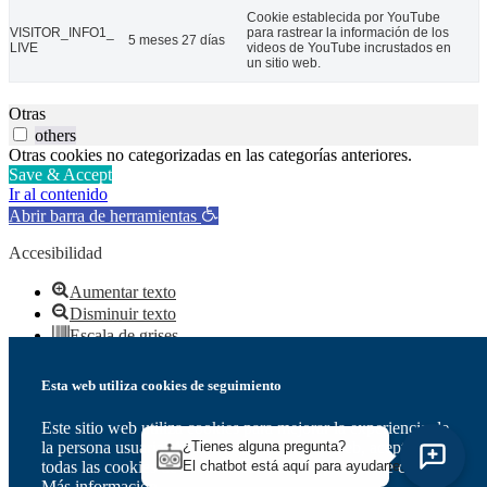
Cookie establecida por YouTube
VISITOR_INFO1_
para rastrear la información de los
5 meses 27 días
LIVE
videos de YouTube incrustados en
un sitio web.
Otras
others
Otras cookies no categorizadas en las categorías anteriores.
Save & Accept
Ir al contenido
Abrir barra de herramientas
Accesibilidad
Aumentar texto
Disminuir texto
Escala de grises
Alto contraste
Contraste negativo
Esta web utiliza cookies de seguimiento
Fondo claro
Subrayar enlaces
Este sitio web utiliza cookies para mejorar la experiencia de
Fuente legible
la persona usuaria. Al utilizar nuestro sitio web, aceptas
¿Tienes alguna pregunta?
Restablecer
todas las cookies de acuerdo con nuestra política de cookies.
El chatbot está aquí para ayudarte.
Más información