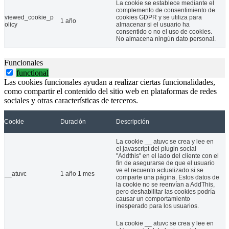
La cookie se establece mediante el
complemento de consentimiento de
viewed_cookie_p
cookies GDPR y se utiliza para
1 año
olicy
almacenar si el usuario ha
consentido o no el uso de cookies.
No almacena ningún dato personal.
Funcionales
functional
Las cookies funcionales ayudan a realizar ciertas funcionalidades,
como compartir el contenido del sitio web en plataformas de redes
sociales y otras características de terceros.
Cookie
Duración
Descripción
La cookie __ atuvc se crea y lee en
el javascript del plugin social
"Addthis" en el lado del cliente con el
fin de asegurarse de que el usuario
ve el recuento actualizado si se
__atuvc
1 año 1 mes
comparte una página. Estos datos de
la cookie no se reenvían a AddThis,
pero deshabilitar las cookies podría
causar un comportamiento
inesperado para los usuarios.
La cookie __ atuvc se crea y lee en