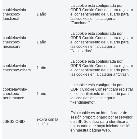
La cookie está configurada por
cookielawinfo-
GDPR Cookie Consent para registrar
checkbox-
1 año
el consentimiento del usuario para
functional
las cookies en la categoría
“Funcional”.
La cookie está configurada por
cookielawinfo-
GDPR Cookie Consent para registrar
checkbox-
1 año
el consentimiento del usuario para
necessary
las cookies en la categoría
“Necesarias”.
La cookie está configurada por
cookielawinfo-
GDPR Cookie Consent para registrar
1 año
checkbox-others
el consentimiento del usuario para
las cookies en la categoría “Otras”.
La cookie está configurada por
cookielawinfo-
GDPR Cookie Consent para registrar
checkbox-
1 año
el consentimiento del usuario para
performance
las cookies en la categoría
“Rendimiento”.
Esta cookie es un identificador de
sesión proporcionado por el servidor
expira con la
JSESSIONID
de JSP. Se utiliza para identificar a
sesión
un usuario que haya iniciado sesión
en nuestra página Web.