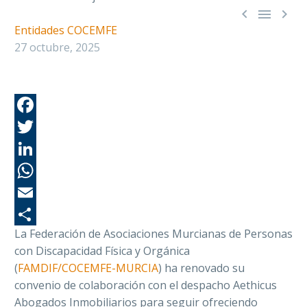



Entidades COCEMFE
27 octubre, 2025
Fa
Tw
Li
Wh
Em
La Federación de Asociaciones Murcianas de Personas
Co
con Discapacidad Física y Orgánica
(
FAMDIF/COCEMFE-MURCIA
) ha renovado su
convenio de colaboración con el despacho Aethicus
Abogados Inmobiliarios para seguir ofreciendo