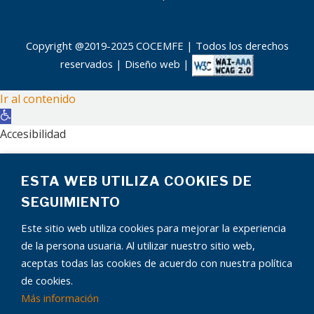
Copyright @2019-2025 COCEMFE | Todos los derechos
reservados |
Diseño web
|
Ir al contenido
Abrir
barra
Accesibilidad
de
Aumentar texto
herramientas
ESTA WEB UTILIZA COOKIES DE
Disminuir texto
Escala de grises
SEGUIMIENTO
Alto contraste
Este sitio web utiliza cookies para mejorar la experiencia
Contraste negativo
de la persona usuaria. Al utilizar nuestro sitio web,
Fondo claro
aceptas todas las cookies de acuerdo con nuestra política
Subrayar enlaces
de cookies.
Fuente legible
Más información
¿Tienes alguna pregunta?
Restablecer
El chatbot está aquí para ayudarte.