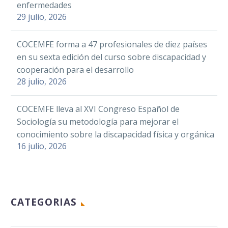
enfermedades
Bífida e Hidrocefalia
finalistas, los cuales,
La Coalición Nacional de Fibromialgia,
Imparten un curso
29 julio, 2026
(FEBHI) está desarrollando
tienen como
Síndrome de Fatiga Crónica, Sensibilidad
de formación para
durante este año el
objetivo…
Química Múltiple
personas con
11 Jun 2018
COCEMFE forma a 47 profesionales de diez países
proyecto ‘Fortalecimiento
y Electrohipersensibilidad (CONFESQ),
discapacidad y
en su sexta edición del curso sobre discapacidad y
de…
entidad perteneciente a
hemofilia
cooperación para el desarrollo
COCEMFE, celebrará mañana,17 de
28 julio, 2026
diciembre, la Jornada
Facebook
‘Discapacidad y Accesibilidad Ambiental’ e
COCEMFE lleva al XVI Congreso Español de
Twitter
Sociología su metodología para mejorar el
Consideran
LinkedIn
conocimiento sobre la discapacidad física y orgánica
necesaria la
16 julio, 2026
actualización de
WhatsApp
05 Feb 2015
ConArtritis apuesta
datos
Email
en Plaza COCEMFE
estadísticos
La Federación
Compartir
por la visibilidad,
06 Oct 2023
sobre
Española de
empatía y equidad
discapacidad
CATEGORIAS
Hemofilia
(FEDHEMO),