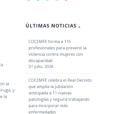
Facebook
ÚLTIMAS NOTICIAS
Twitter
LinkedIn
COCEMFE forma a 115
WhatsApp
profesionales para prevenir la
Email
violencia contra mujeres con
Compartir
discapacidad
ta
31 julio, 2026
COCEMFE celebra el Real Decreto
on la
que amplía la jubilación
iruga, y
anticipada a 11 nuevas
e la
patologías y seguirá trabajando
para incorporar más
enfermedades