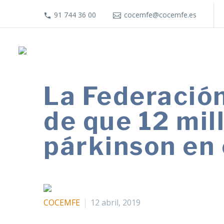
91 744 36 00
cocemfe@cocemfe.es
La Federación
de que 12 mil
párkinson en
COCEMFE
12 abril, 2019