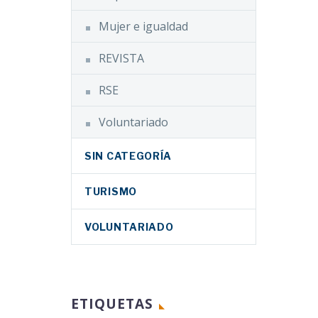
WhatsApp
ón
Mujer e igualdad
 de la
Email
ón
ORMACIÓN
Compartir
REVISTA
ersonas
ña, haz clic
idad
RSE
tidad
uePoderSalir
e a…
Voluntariado
ORMACIÓN
ILIDAD Y VIDA
SIN CATEGORÍA
, VISITA EL…
TURISMO
VOLUNTARIADO
ETIQUETAS