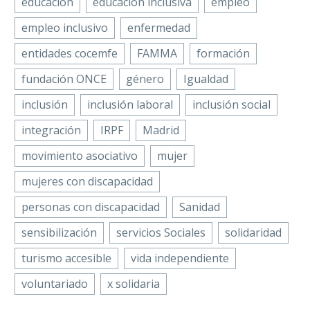
educacion
educacion inclusiva
empleo
empleo inclusivo
enfermedad
entidades cocemfe
FAMMA
formación
fundación ONCE
género
Igualdad
inclusión
inclusión laboral
inclusión social
integración
IRPF
Madrid
movimiento asociativo
mujer
mujeres con discapacidad
personas con discapacidad
Sanidad
sensibilización
servicios Sociales
solidaridad
turismo accesible
vida independiente
voluntariado
x solidaria