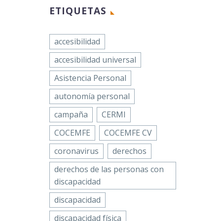
Twitter
ue se
ETIQUETAS
LinkedIn
 la
ción del
WhatsApp
accesibilidad
o de…
Email
accesibilidad universal
n
Compartir
Asistencia Personal
dhemo),
autonomía personal
OCEMFE,
campaña
CERMI
 la
COCEMFE
COCEMFE CV
ia
a
coronavirus
derechos
derechos de las personas con
discapacidad
discapacidad
discapacidad física