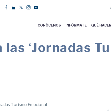
CONÓCENOS
INFÓRMATE
QUÉ HACE
 las ‘Jornadas T
en como fin impulsar el turismo inclusivo y mos
