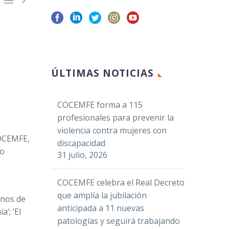
Facebook
ÚLTIMAS NOTICIAS
Twitter
LinkedIn
COCEMFE forma a 115
WhatsApp
profesionales para prevenir la
Email
violencia contra mujeres con
COCEMFE,
Compartir
discapacidad
lo
31 julio, 2026
COCEMFE celebra el Real Decreto
que amplía la jubilación
nos de
anticipada a 11 nuevas
ía’;
‘El
patologías y seguirá trabajando