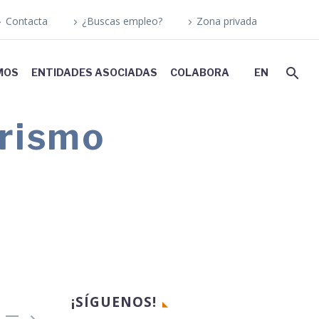
Contacta
¿Buscas empleo?
Zona privada
MOS
ENTIDADES ASOCIADAS
COLABORA
EN
urismo
trar las posibilidades que ofrece como
¡SÍGUENOS!

