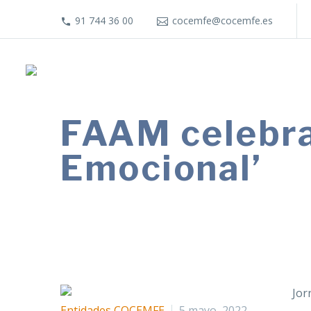
91 744 36 00
cocemfe@cocemfe.es
FAAM celebra
Emocional’
La celebración de estas jornadas tien
motor económico.
Entidades COCEMFE
5 mayo, 2022