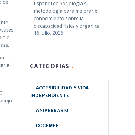
o de
Español de Sociología su
metodología para mejorar el
conocimiento sobre la
nte.
discapacidad física y orgánica
cticas
16 julio, 2026
ajo o
sas.
ón
er el
CATEGORIAS
ACCESIBILIDAD Y VIDA
83
INDEPENDIENTE
manejo
ANIVERSARIO
COCEMFE