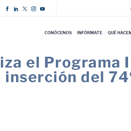
CONÓCENOS
INFÓRMATE
QUÉ HACE
iza el Programa 
 inserción del 7
s
s con certificado de discapacidad e incapacida
bilidad y mejorar sus condiciones laborales.