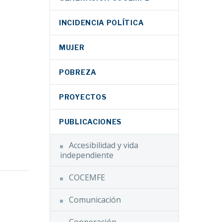
INCIDENCIA POLÍTICA
MUJER
POBREZA
PROYECTOS
PUBLICACIONES
Accesibilidad y vida
res
independiente
ornadas
ativa
COCEMFE
enio
ebook
witter
LinkedIn
WhatsApp
Comunicación
la
Email
Compartir
ble en