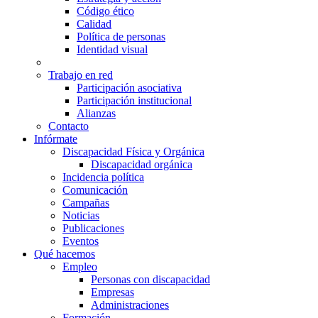
Código ético
Calidad
Política de personas
Identidad visual
Trabajo en red
Participación asociativa
Participación institucional
Alianzas
Contacto
Infórmate
Discapacidad Física y Orgánica
Discapacidad orgánica
Incidencia política
Comunicación
Campañas
Noticias
Publicaciones
Eventos
Qué hacemos
Empleo
Personas con discapacidad
Empresas
Administraciones
Formación