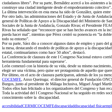
ciudadanos libres”. Por su parte, Bernáldez acercó a los asistentes a la
construye una ciudad inteligente desde el empoderamiento colectivo”.
La última intervención en esta mesa ha sido de González, quien entre o
Por otro lado, las administraciones del Estado y de Junta de Andalucí
general de Políticas de Apoyo a la Discapacidad del Ministerio de San
Sociales de la Junta de Andalucía, Gonzalo Rivas; el Presidente FE
Rivas ha señalado que “reconocer que se han hecho avances en la inclus
pueda hacer mal”, mientras que Pérez centró su ponencia en “la dobl
todo su entorno”.
Por su parte, Sáez dio a conocer algunos datos de empleo y paro del g
la mesa, destacando el modelo de políticas de apoyo a la discapacida
estatal, continuaríamos como hace 50 años”, destacó.
La Conferencia de clausura de este I Congreso Nacional estuvo corri
herramienta fundamental para superarse’.
León comenzó con la historia de su vida, desde su mismo nacimiento, 
elegir ser una víctima, pero quise ser protagonista de aquello que qu
Por último, en el acto de clausura participaron, además de los ya menc
COCEMFE
, Anxo Queiruga; el director general de Fundación ONCE,
Burgos, junto al presidente de Málaga Inclusiva, Miguel Ángel Martín
Todos ellos han felicitado a los organizadores del Congreso y han rec
Toda la actividad del I Congreso Nacional se ha seguido en redes soc
conocimiento sobre la discapacidad.
accesibilidad
CERMI
COCEMFE
discapacidad
discapacidad física
empl