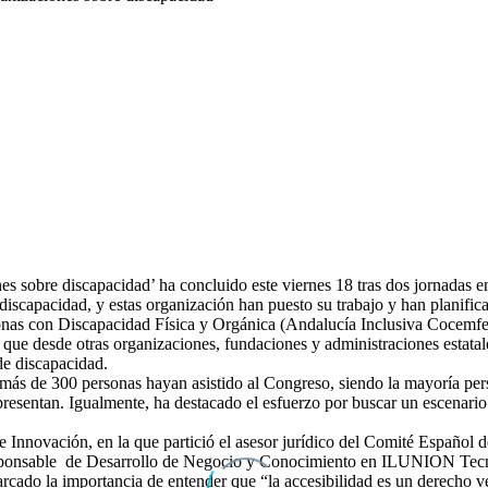
es sobre discapacidad’ ha concluido este viernes 18 tras dos jornadas e
iscapacidad, y estas organización han puesto su trabajo y han planificad
nas con Discapacidad Física y Orgánica (Andalucía Inclusiva Cocemfe),
que desde otras organizaciones, fundaciones y administraciones estatale
 de discapacidad.
más de 300 personas hayan asistido al Congreso, siendo la mayoría pers
presentan. Igualmente, ha destacado el esfuerzo por buscar un escenario
 e Innovación, en la que partició el asesor jurídico del Comité Españ
esponsable de Desarrollo de Negocio y Conocimiento en ILUNION Tecn
arcado la importancia de entender que “la accesibilidad es un derecho v