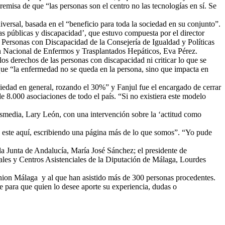
premisa de que “las personas son el centro no las tecnologías en sí. Se
iversal, basada en el “beneficio para toda la sociedad en su conjunto”.
as públicas y discapacidad’, que estuvo compuesta por el director
e Personas con Discapacidad de la Consejería de Igualdad y Políticas
n Nacional de Enfermos y Trasplantados Hepáticos, Eva Pérez.
os derechos de las personas con discapacidad ni criticar lo que se
que “la enfermedad no se queda en la persona, sino que impacta en
ciedad en general, rozando el 30%” y Fanjul fue el encargado de cerrar
 8.000 asociaciones de todo el país. “Si no existiera este modelo
smedia, Lary León, con una intervención sobre la ‘actitud como
y este aquí, escribiendo una página más de lo que somos”. “Yo pude
 la Junta de Andalucía, María José Sánchez; el presidente de
les y Centros Asistenciales de la Diputación de Málaga, Lourdes
lunion Málaga y al que han asistido más de 300 personas procedentes.
e para que quien lo desee aporte su experiencia, dudas o