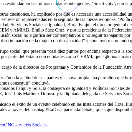
 accesibilidad en las futuras ciudades inteligentes, ‘Smart City’, con la 
tras cuestiones, ha explicado por qué es necesaria una accesibilidad un
a estuvieron representadas en la segunda de las mesas redondas: ‘Polític
idad, Servicios Sociales e Igualdad, Borja Fanjul; el director general d
ACEM y AMIAB, Emilio Sáez Cruz, y por la presidenta de la Federació
ión social no significa ser contemplativos o no seguir trabajando por l
e discriminación de la mujer con discapacidad” y concluyó recordando 
rupo social, que presenta “casi diez puntos por encima respecto a la so
d por parte del Estado con entidades como CERMI, que aglutina a más de
ó cargo de la directora de Programas y Contenidos de la Fundación Atre
y cómo la actitud de sus padres y la suya propia “ha permitido que ho
eremos conseguir” concluyó.
ionados Fanjul y Sola, la consejera de Igualdad y Políticas Sociales de
 José Luis Martínez Donoso y la diputada delegada de Servicios Socia
.
alcado el éxito de un evento celebrado en las instalaciones del Hotel I
iales a través del hashtag #LaDiscapacidadaDebate, que sigue disponibl
eo
ONG
servicios Sociales