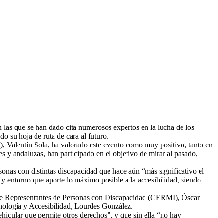
F
T
L
E
C
n las que se han dado cita numerosos expertos en la lucha de los
o su hoja de ruta de cara al futuro.
 Valentín Sola, ha valorado este evento como muy positivo, tanto en
s y andaluzas, han participado en el objetivo de mirar al pasado,
onas con distintas discapacidad que hace aún “más significativo el
 y entorno que aporte lo máximo posible a la accesibilidad, siendo
ol de Representantes de Personas con Discapacidad (CERMI), Óscar
ología y Accesibilidad, Lourdes González.
ehicular que permite otros derechos”, y que sin ella “no hay