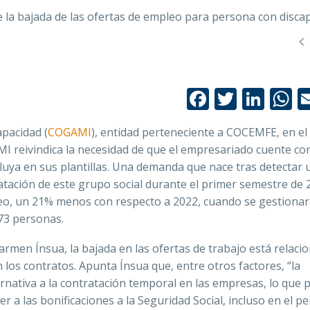

Facebook
Twitte
Link
W
pacidad (
COGAMI
), entidad perteneciente a COCEMFE, en e
 reivindica l
a necesidad de que el empresariado cuente con
cluya en sus plantillas. Una demanda que nace tras detectar 
ratación de este grupo social durante el primer semestre de 
leo, un 21% menos con respecto a 2022, cuando se gestiona
 873 personas.
rmen Ínsua, la bajada en las ofertas de trabajo está relaci
n los contratos. Apunta Ínsua que, entre otros factores, “la
rnativa a la contratación temporal en las empresas, lo que 
r a las bonificaciones a la Seguridad Social, incluso en el p