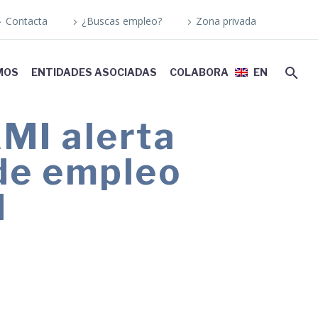
Contacta
¿Buscas empleo?
Zona privada
MOS
ENTIDADES ASOCIADAS
COLABORA
EN
MI alerta
 de empleo
d
% menos respecto a 2022, cuando se