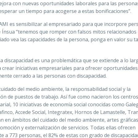
e mejora con nuevas oportunidades laborales para las persona
esperar un tiempo para acogerse a estas bonificaciones”.
AMI es sensibilizar al empresariado para que incorpore pe
 de Ínsua “tenemos que romper con falsos mitos relacionados 
iado vea las capacidades de la persona, ponga en valor su ta
 la discapacidad es una problemática que se extiende a lo lar
 crear iniciativas empresariales para ofrecer oportunidades
ente cerrado a las personas con discapacidad.
idado del medio ambiente, la responsabilidad social y la
ción de puestos de trabajo. Así fue como nacieron los centro
ial, 10 iniciativas de economía social conocidas como Gale
rafinco, Accede Social, Integratex, Hornos de Lamastelle, Tra
ran en ámbitos del cuidado del medio ambiente, artes gráficas
tomoción y externalización de servicios. Todas ellas ofrecen
 a 773 personas, el 82% de estas con grado de discapacida