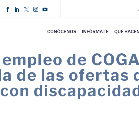
CONÓCENOS
INFÓRMATE
QUÉ HACE
de empleo de COGA
da de las ofertas
 con discapacida
e han registrado 433 ofertas de empleo, un 21
ron en la contratación de 873 personas.