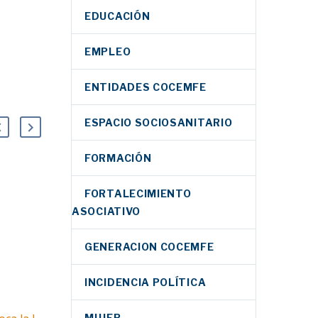
EDUCACIÓN
EMPLEO
ENTIDADES COCEMFE
ESPACIO SOCIOSANITARIO
FORMACIÓN
FORTALECIMIENTO
ASOCIATIVO
Últimas semanas
para presentar
GENERACION COCEMFE
posters científicos
29 May 2019
para el I Congreso
INCIDENCIA POLÍTICA
sobre el derecho a
la Autonomía
MUJER