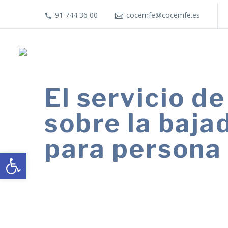
91 744 36 00
cocemfe@cocemfe.es
El servicio 
sobre la baja
para persona
Abrir barra de herramientas
Durante el primer semestre de 2023 s
gestionaron 549 ofertas que concluye