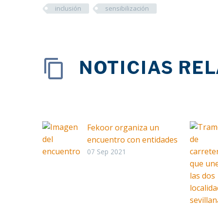
inclusión
sensibilización
NOTICIAS RE
Fekoor organiza un
encuentro con entidades
europeas para mejorar las
07 Sep 2021
habilidades sociales de las
personas con discapacidad
Facebook
Twitter
LinkedIn
Whats
Ema
Com