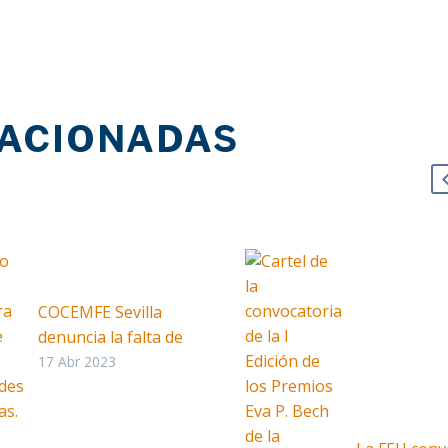
LACIONADAS
COCEMFE Sevilla
denuncia la falta de
servicios esenciales y
17 Abr 2023
transporte público
App
il
accesible en Castilleja
partir
del Campo