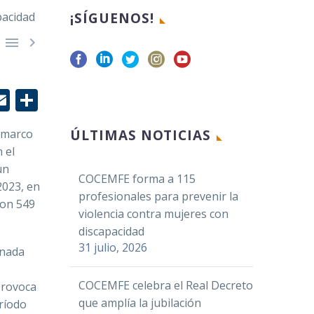
¡SÍGUENOS!


r
edIn
hatsApp
Email
Compartir
ÚLTIMAS NOTICIAS
l marco
 el
un
COCEMFE forma a 115
2023, en
profesionales para prevenir la
ron 549
violencia contra mujeres con
discapacidad
31 julio, 2026
onada
COCEMFE celebra el Real Decreto
provoca
que amplía la jubilación
eríodo