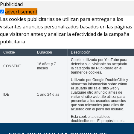
Publicidad
advertisement
Las cookies publicitarias se utilizan para entregar a los
visitantes anuncios personalizados basados en las páginas
que visitaron antes y analizar la efectividad de la campaña
publicitaria
Cookie
Duración
Descripción
Cookie utilizada por YouTube para
16 años y 7
detectar si el visitante ha aceptado
CONSENT
meses
la categoría de Publicidad en el
banner de cookies.
Utilizado por Google DoubleClick y
almacena información sobre cómo
el usuario utiliza el sitio web y
cualquier otro anuncio antes de
IDE
1 año 24 días
visitar el sitio web. Se utiliza para
presentar a los usuarios anuncios
que son relevantes para ellos de
acuerdo con el perfil del usuario.
Esta cookie la establece
doubleclick.net. El propósito de la
test_cookie
15 minutos
cookie es determinar si el
navegador del usuario admite
cookies.