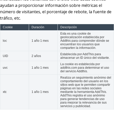
ayudan a proporcionar información sobre métricas el
número de visitantes, el porcentaje de rebote, la fuente de
tráfico, etc.
Cookie
Duración
Descripción
Esta es una cookie de
geolocalización establecida por
loc
1 año 1 mes
Addthis para comprender dónde se
encuentran los usuarios que
comparten la información.
Establecida por AddThis para
UID
2 años
almacenar un ID único del visitante.
La cookie es establecida por
uvc
1 año 1 mes
addthis.com para determinar el uso
del servicio Addthis.
Realiza un seguimiento anónimo del
comportamiento del usuario en los
sitios web que le permiten compartir
páginas en las redes sociales
xtc
1 año 1 mes
mediante la herramienta AddThis.
AddThis registra el uso anónimo
para generar tendencias de uso
para mejorar la relevancia de sus
servicios y publicidad.