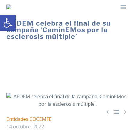
Abrir barra de herramientas
AEDEM celebra el final de su
campaña ‘CaminEMos por la
esclerosis múltiple’
En el evento, el colectivo reivindicará el
reconocimiento automático del 33% de discapacidad
con el diagnóstico de la esclerosis múltiple y otras
enfermedades neurodegenerativas.



Entidades COCEMFE
14 octubre, 2022