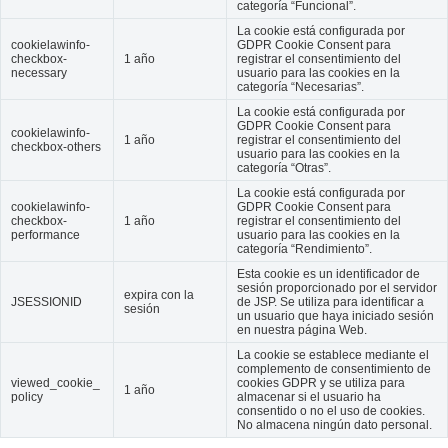
categoría “Funcional”.
La cookie está configurada por
cookielawinfo-
GDPR Cookie Consent para
checkbox-
1 año
registrar el consentimiento del
necessary
usuario para las cookies en la
categoría “Necesarias”.
La cookie está configurada por
GDPR Cookie Consent para
cookielawinfo-
1 año
registrar el consentimiento del
checkbox-others
usuario para las cookies en la
categoría “Otras”.
La cookie está configurada por
cookielawinfo-
GDPR Cookie Consent para
checkbox-
1 año
registrar el consentimiento del
performance
usuario para las cookies en la
categoría “Rendimiento”.
Esta cookie es un identificador de
sesión proporcionado por el servidor
expira con la
JSESSIONID
de JSP. Se utiliza para identificar a
sesión
un usuario que haya iniciado sesión
en nuestra página Web.
La cookie se establece mediante el
complemento de consentimiento de
viewed_cookie_
cookies GDPR y se utiliza para
1 año
policy
almacenar si el usuario ha
consentido o no el uso de cookies.
No almacena ningún dato personal.