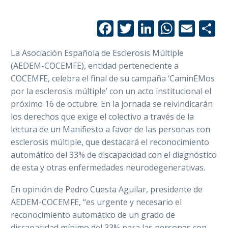
Facebook
Twitter
LinkedIn
Whats
Emai
C
La Asociación Española de Esclerosis Múltiple
(AEDEM-COCEMFE), entidad perteneciente a
COCEMFE, celebra el final de su campaña ‘CaminEMos
por la esclerosis múltiple’ con un acto institucional el
próximo 16 de octubre. En la jornada se reivindicarán
los derechos que exige el colectivo a través de la
lectura de un Manifiesto a favor de las personas con
esclerosis múltiple, que destacará el reconocimiento
automático del 33% de discapacidad con el diagnóstico
de esta y otras enfermedades neurodegenerativas.
En opinión de Pedro Cuesta Aguilar, presidente de
AEDEM-COCEMFE, “es urgente y necesario el
reconocimiento automático de un grado de
discapacidad mínimo del 33% para las personas con