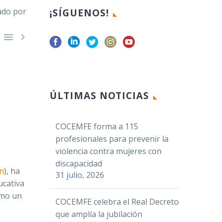
¡SÍGUENOS!


Facebook
ÚLTIMAS NOTICIAS
Twitter
LinkedIn
COCEMFE forma a 115
profesionales para prevenir la
WhatsApp
violencia contra mujeres con
Email
discapacidad
n
), ha
Compartir
31 julio, 2026
ucativa
omo un
COCEMFE celebra el Real Decreto
que amplía la jubilación