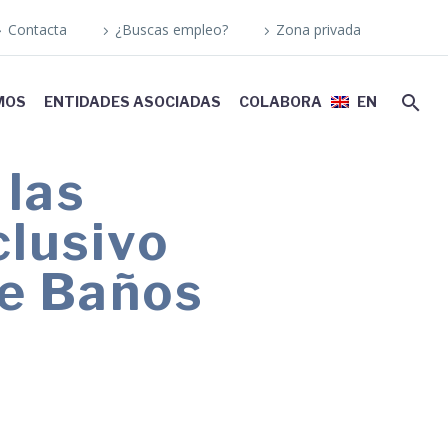
Contacta
¿Buscas empleo?
Zona privada
MOS
ENTIDADES ASOCIADAS
COLABORA
EN
 las
clusivo
de Baños
n un entorno accesible basado en el