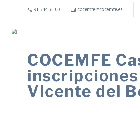
91 744 36 00
cocemfe@cocemfe.es
COCEMFE Cast
inscripciones
Vicente del 
El campus reunirá este verano a niñas
deporte, la convivencia y la participac