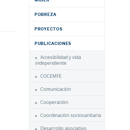
POBREZA
PROYECTOS
resenta
PUBLICACIONES
ara la
Accesibilidad y vida
 las
independiente
on
d
COCEMFE
Comunicación
Facebook
Twitter
Cooperación
LinkedIn
del
Coordinación sociosanitaria
WhatsApp
atención
Desarrollo asociativo
a de
Email