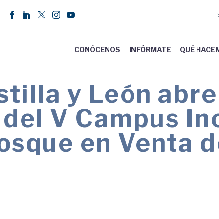
CONÓCENOS
INFÓRMATE
QUÉ HACE
illa y León abre
 del V Campus In
Bosque en Venta 
, niños y adolescentes con y sin discapacidad e
ión.