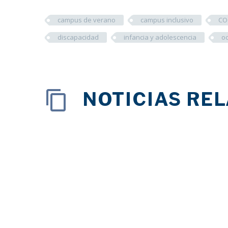
campus de verano
campus inclusivo
CO
discapacidad
infancia y adolescencia
oc
NOTICIAS RE