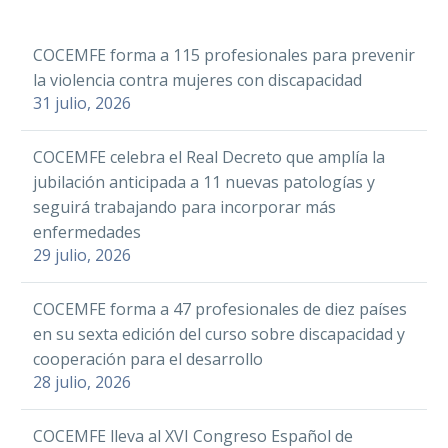
WhatsApp
COCEMFE forma a 115 profesionales para prevenir
COCEMFE Castelló
Email
la violencia contra mujeres con discapacidad
celebra la I Jornada
La Federación
Compartir
31 julio, 2026
de Deporte Adaptado
10 Sep 2025
Coordinadora de
en la Universitat
Personas con
Jaume I
COCEMFE celebra el Real Decreto que amplía la
Discapacidad Física y
jubilación anticipada a 11 nuevas patologías y
Orgánica de Bizkaia,
seguirá trabajando para incorporar más
(Fekoor), entidad
Facebook
enfermedades
perteneciente a
Twitter
29 julio, 2026
COCEMFE, aplaude la
LinkedIn
decisión de…
COCEMFE
COCEMFE forma a 47 profesionales de diez países
WhatsApp
reclama al
en su sexta edición del curso sobre discapacidad y
Email
Gobierno que
19 Oct 2022
cooperación para el desarrollo
Más de 400 personas,
no aplique
Compartir
28 julio, 2026
de las cuales más de
COCEMFE
recortes a las
360 tienen
colabora con la
ONG de
COCEMFE lleva al XVI Congreso Español de
discapacidad, han