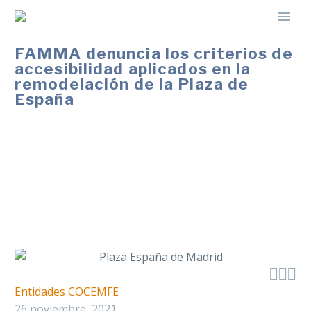
FAMMA denuncia los criterios de
accesibilidad aplicados en la
remodelación de la Plaza de
España
La entidad pide a la delegada de Obras del
Ayuntamiento de Madrid que solvente el problema
por discriminar a las personas con discapacidad y
poner en peligro la seguridad del resto de la
ciudadanía.



Entidades COCEMFE
26 noviembre, 2021