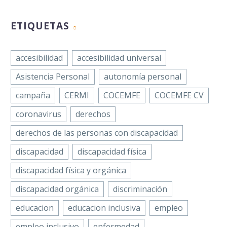
en marcha un nuevo taller
Mujeres, que se
LinkedIn
e
decorativo de tendencia
celebra el próximo 8
WhatsApp
Facebook
ETIQUETAS
francesa: decoupage, para
de marzo, la
Email
personas con discapacidad de
Twitter
Federación Nacional
la…
Compartir
ALCER,…
LinkedIn
accesibilidad
accesibilidad universal
WhatsApp
Asistencia Personal
autonomía personal
Email
campaña
CERMI
COCEMFE
COCEMFE CV
La Confederación
Compartir
coronavirus
derechos
Española de Personas
con Discapacidad Física
derechos de las personas con discapacidad
y Orgánica (COCEMFE),
discapacidad
discapacidad física
ante la nueva
convocatoria de oferta
discapacidad física y orgánica
de empleo público,…
discapacidad orgánica
discriminación
educacion
educacion inclusiva
empleo
empleo inclusivo
enfermedad