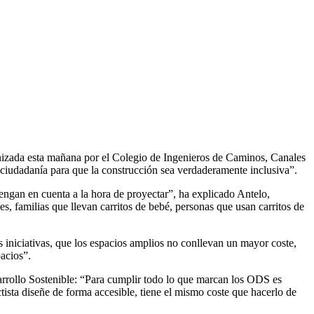
F
T
L
E
C
nizada esta mañana por el Colegio de Ingenieros de Caminos, Canales
la ciudadanía para que la construcción sea verdaderamente inclusiva”.
engan en cuenta a la hora de proyectar”, ha explicado Antelo,
, familias que llevan carritos de bebé, personas que usan carritos de
iciativas, que los espacios amplios no conllevan un mayor coste,
acios”.
sarrollo Sostenible: “Para cumplir todo lo que marcan los ODS es
tista diseñe de forma accesible, tiene el mismo coste que hacerlo de