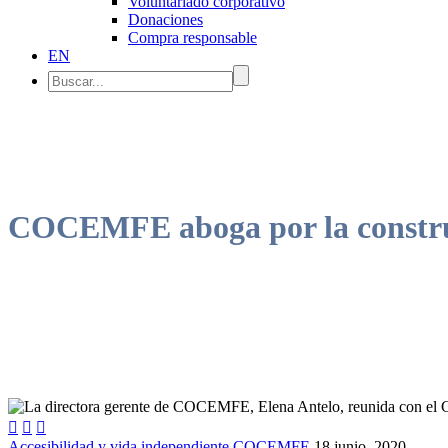
Voluntariado corporativo
Donaciones
Compra responsable
EN
COCEMFE aboga por la construcc



Accesibilidad y vida independiente
COCEMFE
18 junio, 2020