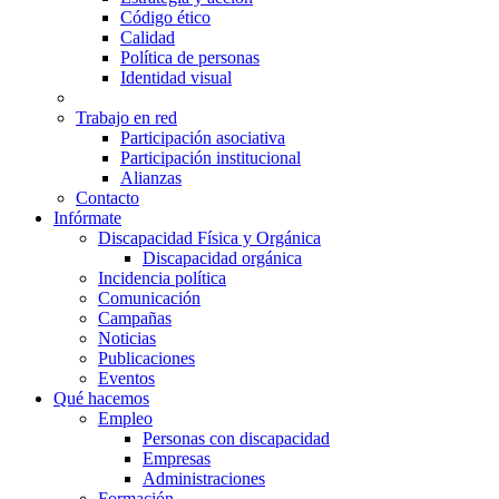
Código ético
Calidad
Política de personas
Identidad visual
Trabajo en red
Participación asociativa
Participación institucional
Alianzas
Contacto
Infórmate
Discapacidad Física y Orgánica
Discapacidad orgánica
Incidencia política
Comunicación
Campañas
Noticias
Publicaciones
Eventos
Qué hacemos
Empleo
Personas con discapacidad
Empresas
Administraciones
Formación