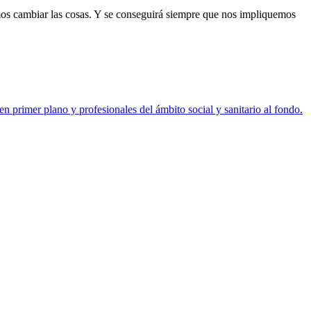
os cambiar las cosas. Y se conseguirá siempre que nos impliquemos
F
T
L
E
C