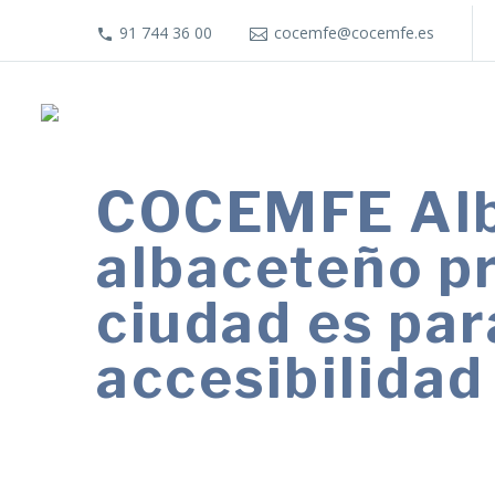
91 744 36 00
cocemfe@cocemfe.es
COCEMFE Alba
albaceteño p
ciudad es par
accesibilidad
La campaña visibiliza las "barreras in
una ciudad más inclusiva y respetuos