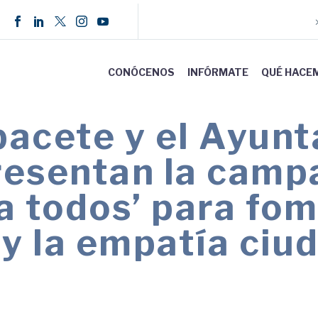
CONÓCENOS
INFÓRMATE
QUÉ HACE
cete y el Ayunt
resentan la camp
a todos’ para fom
 y la empatía ci
visibles” que dificultan la movilidad y apela a 
a con todas las personas.