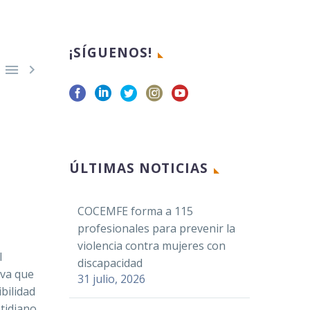
¡SÍGUENOS!


Facebook
ÚLTIMAS NOTICIAS
Twitter
LinkedIn
COCEMFE forma a 115
WhatsApp
profesionales para prevenir la
Email
violencia contra mujeres con
l
Compartir
discapacidad
tiva que
31 julio, 2026
ibilidad
otidiano