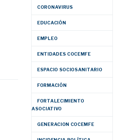
CORONAVIRUS
EDUCACIÓN
EMPLEO
ENTIDADES COCEMFE
ESPACIO SOCIOSANITARIO
rolla
a
FORMACIÓN
tectar
or
FORTALECIMIENTO
las
tipos
ASOCIATIVO
s con
rsonas
sde el
sta por
GENERACION COCEMFE
o
ara
INCIDENCIA POLÍTICA