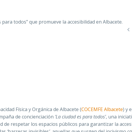

cidad Física y Orgánica de Albacete (
COCEMFE Albacete
) y e
ampaña de concienciación
‘La ciudad es para todos’
, una inicia
dad de respetar los espacios públicos para garantizar la acces
adas
‘
barreras invisibles
’
, aquellas que surgen del incivismo c