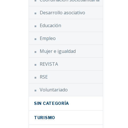
n de…
WhatsApp
Desarrollo asociativo
Email
ueve la
ión
Educación
Compartir
n un
ersonas
Empleo
al
d Física
do por
OCEMFE)
Mujer e igualdad
n
l
 de sus
REVISTA
RSE
Facebook
Twitter
Voluntariado
LinkedIn
SIN CATEGORÍA
WhatsApp
Email
TURISMO
n
Compartir