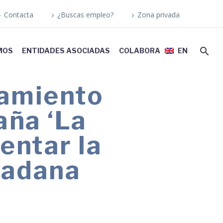
Contacta
¿Buscas empleo?
Zona privada
MOS
ENTIDADES ASOCIADAS
COLABORA
EN
amiento
aña ‘La
entar la
udadana
la empatía ciudadana para construir