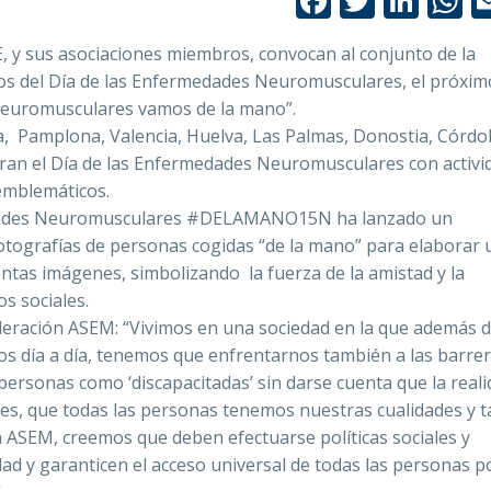
Facebook
Twitte
Link
W
y sus asociaciones miembros, convocan al conjunto de la
os del Día de las Enfermedades Neuromusculares, el próxim
 neuromusculares vamos de la mano”.
a, Pamplona, Valencia, Huelva, Las Palmas, Donostia, Córdo
ran el Día de las Enfermedades Neuromusculares con activi
emblemáticos.
medades Neuromusculares #DELAMANO15N ha lanzado un
fotografías de personas cogidas “de la mano” para elaborar
ntas imágenes, simbolizando la fuerza de la amistad y la
os sociales.
deración ASEM: “Vivimos en una sociedad en la que además d
os día a día, tenemos que enfrentarnos también a las barrer
s personas como ‘discapacitadas’ sin darse cuenta que la real
es, que todas las personas tenemos nuestras cualidades y 
ón ASEM, creemos que deben efectuarse políticas sociales y
dad y garanticen el acceso universal de todas las personas p