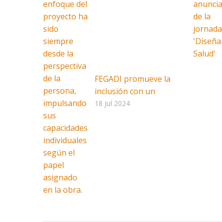
FEGADI promueve la
inclusión con un
estreno teatral
18 Jul 2024
protagonizado por
personas con
discapacidad
Facebook
Twitter
Linked
WhatsApp
Email
Compar
La Federación
Gaditana de