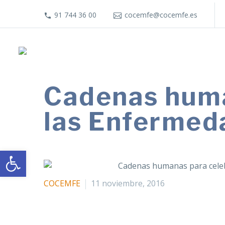
91 744 36 00
cocemfe@cocemfe.es
Cadenas huma
las Enfermed
Abrir barra de herramientas
COCEMFE
11 noviembre, 2016