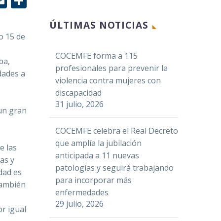
r
edIn
hatsApp
Email
Compartir
ÚLTIMAS NOTICIAS
o 15 de
COCEMFE forma a 115
ba,
profesionales para prevenir la
dades a
violencia contra mujeres con
discapacidad
31 julio, 2026
 un gran
COCEMFE celebra el Real Decreto
que amplía la jubilación
e las
anticipada a 11 nuevas
as y
patologías y seguirá trabajando
idad es
para incorporar más
también
enfermedades
29 julio, 2026
or igual