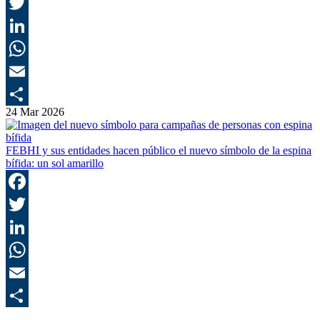
F
T
L
E
24 Mar 2026
C
FEBHI y sus entidades hacen público el nuevo símbolo de la espina
bífida: un sol amarillo
F
T
L
E
C