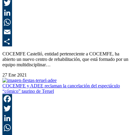
F
T
L
E
C
COCEMFE Castelló, entidad perteneciente a COCEMFE, ha
abierto un nuevo centro de rehabilitación, que está formado por un
equipo multidisciplinar…
27 Ene 2021
COCEMFE y ADEE reclaman la cancelación del espectáculo
“cómico” taurino de Teruel
F
T
L