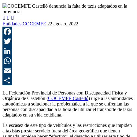



Entidades COCEMFE
22 agosto, 2022
F
T
L
E
C
La Federación Provincial de Personas con Discapacidad Física y
Orgánica de Castellón (
COCEMFE Castelló
)
urge a las autoridades
autonómicas a solucionar la problemática a la que se enfrentan las
personas con discapacidad a la hora de utilizar el transporte de taxis
adaptados en su vida cotidiana.
La escasez de este tipo de vehículos y las restricciones que impiden
a taxistas prestar servicio fuera del área geográfica que tienen
asignada impiden hacer “efectivo” el derecho a utilizar este tipo de