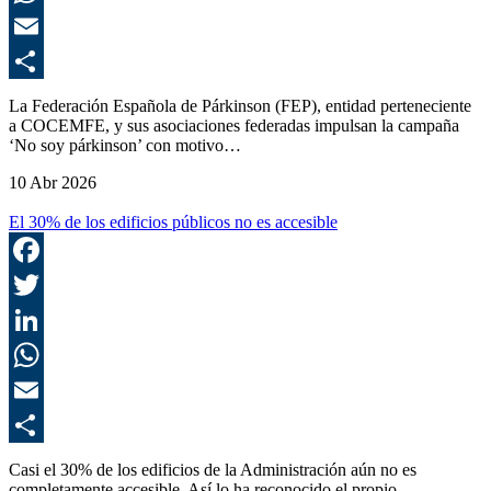
E
C
La Federación Española de Párkinson (FEP), entidad perteneciente
a COCEMFE, y sus asociaciones federadas impulsan la campaña
‘No soy párkinson’ con motivo…
10 Abr 2026
El 30% de los edificios públicos no es accesible
F
T
L
E
C
Casi el 30% de los edificios de la Administración aún no es
completamente accesible. Así lo ha reconocido el propio…