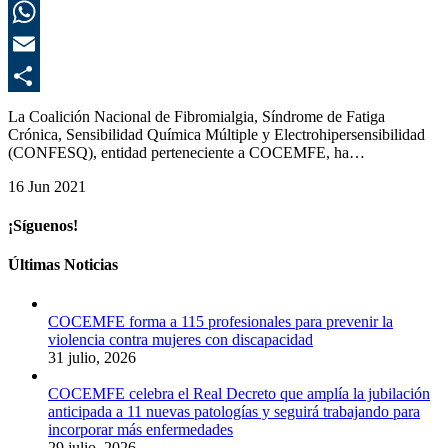
L
E
C
La Coalición Nacional de Fibromialgia, Síndrome de Fatiga
Crónica, Sensibilidad Química Múltiple y Electrohipersensibilidad
(CONFESQ), entidad perteneciente a COCEMFE, ha…
16 Jun 2021
¡Síguenos!
Últimas Noticias
COCEMFE forma a 115 profesionales para prevenir la
violencia contra mujeres con discapacidad
31 julio, 2026
COCEMFE celebra el Real Decreto que amplía la jubilación
anticipada a 11 nuevas patologías y seguirá trabajando para
incorporar más enfermedades
29 julio, 2026