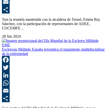
E
C
Tras la reunión mantenida con la alcaldesa de Teruel, Emma Buj
Sánchez, con la participación de representantes de ADEE,
COCEMFE…
28 Jun 2024
Esclerosis Múltiple España reivindica el tratamiento multidisciplinar
de la enfermedad
F
T
L
E
C