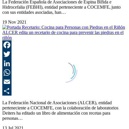
La Federación Española de Asociaciones de Espina Bífida e
Hidrocefalia (FEBHI), entidad perteneciente a COCEMFE, junto
con sus entidades asociadas, han…
19 Nov 2021
ALCER edita un recetario de cocina para prevenir las piedras en el
riñón
F
T
L
E
C
La Federación Nacional de Asociaciones (ALCER), entidad
perteneciente a COCEMFE, con la colaboración de laboratorios
Deiters ha editado un libro de alimentación con recetas para
personas…
13 Jul 2021