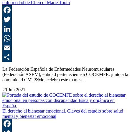
enfermedad de Chercot Marie Tooth
F
T
L
E
C
La Federación Española de Enfermedades Neuromusculares
(Federación ASEM), entidad perteneciente a COCEMFE, junto a la
comunidad CMT&Me, celebra este martes,…
29 Jun 2021
El derecho al bienestar emocional. Claves del estudio sobre salud
mental y bienestar emocional