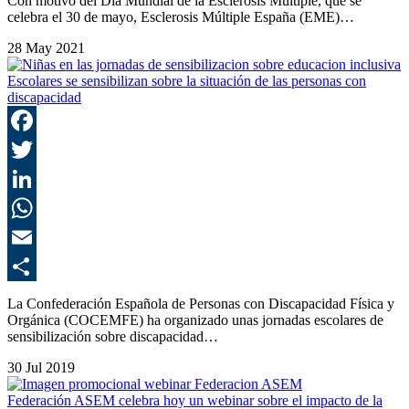
Con motivo del Día Mundial de la Esclerosis Múltiple, que se
celebra el 30 de mayo, Esclerosis Múltiple España (EME)…
28 May 2021
Escolares se sensibilizan sobre la situación de las personas con
discapacidad
F
T
L
E
C
La Confederación Española de Personas con Discapacidad Física y
Orgánica (COCEMFE) ha organizado unas jornadas escolares de
sensibilización sobre discapacidad…
30 Jul 2019
Federación ASEM celebra hoy un webinar sobre el impacto de la