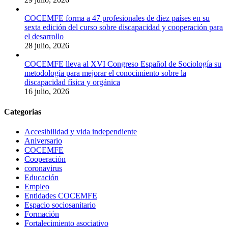
COCEMFE forma a 47 profesionales de diez países en su
sexta edición del curso sobre discapacidad y cooperación para
el desarrollo
28 julio, 2026
COCEMFE lleva al XVI Congreso Español de Sociología su
metodología para mejorar el conocimiento sobre la
discapacidad física y orgánica
16 julio, 2026
Categorias
Accesibilidad y vida independiente
Aniversario
COCEMFE
Cooperación
coronavirus
Educación
Empleo
Entidades COCEMFE
Espacio sociosanitario
Formación
Fortalecimiento asociativo