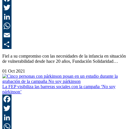
F
T
L
E
C
Fiel a su compromiso con las necesidades de la infancia en situación
de vulnerabilidad desde hace 20 años, Fundación Solidaridad…
01 Oct 2021
La FEP visibiliza las barreras sociales con la campaña ‘No soy
párkinson’
F
T
L