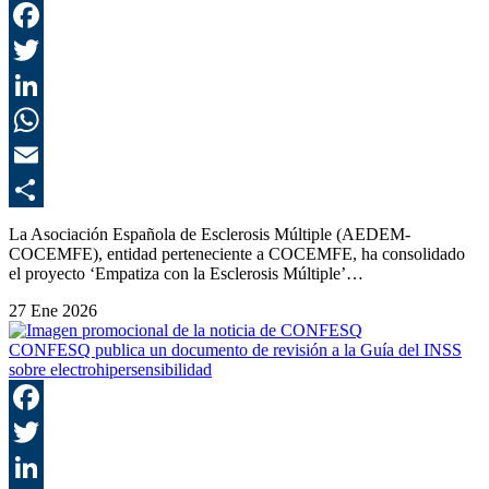
F
T
L
E
C
La Asociación Española de Esclerosis Múltiple (AEDEM-
COCEMFE), entidad perteneciente a COCEMFE, ha consolidado
el proyecto ‘Empatiza con la Esclerosis Múltiple’…
27 Ene 2026
CONFESQ publica un documento de revisión a la Guía del INSS
sobre electrohipersensibilidad
F
T