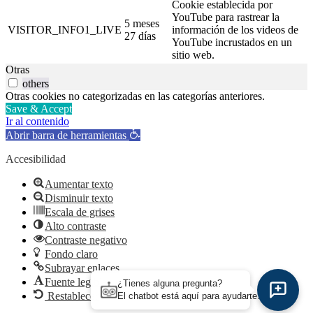
Cookie establecida por
YouTube para rastrear la
5 meses
VISITOR_INFO1_LIVE
información de los videos de
27 días
YouTube incrustados en un
sitio web.
Otras
others
Otras cookies no categorizadas en las categorías anteriores.
Save & Accept
Ir al contenido
Abrir barra de herramientas
Accesibilidad
Aumentar texto
Disminuir texto
Escala de grises
Alto contraste
Contraste negativo
Fondo claro
Subrayar enlaces
Fuente legible
¿Tienes alguna pregunta?
Restablecer
El chatbot está aquí para ayudarte.