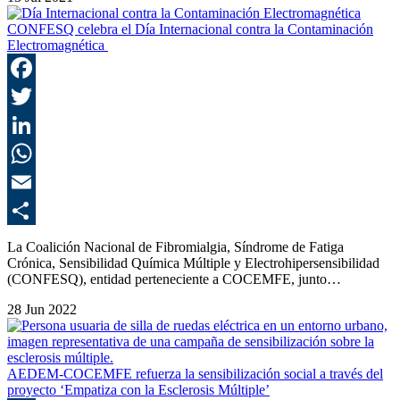
CONFESQ celebra el Día Internacional contra la Contaminación
Electromagnética
F
T
L
E
C
La Coalición Nacional de Fibromialgia, Síndrome de Fatiga
Crónica, Sensibilidad Química Múltiple y Electrohipersensibilidad
(CONFESQ), entidad perteneciente a COCEMFE, junto…
28 Jun 2022
AEDEM-COCEMFE refuerza la sensibilización social a través del
proyecto ‘Empatiza con la Esclerosis Múltiple’