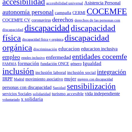
accesibilidad
Asistencia Personal
accesibilidad universal
COCEMFE
autonomía personal
campaña
CERMI
derechos
COCEMFE CV
coronavirus
derechos de las personas con
discapacidad
discapacidad
discapacidad
física
discapacidad
discapacidad física y orgánica
orgánica
educacion
educacion inclusiva
discriminación
entidades cocemfe
empleo
enfermedad
empleo inclusivo
formación
Igualdad
género
FAMMA
fundación ONCE
inclusión
integración
inclusión laboral
inclusión social
IRPF
mujer
movimiento asociativo
Madrid
mujeres con discapacidad
sensibilización
personas con discapacidad
Sanidad
vida independiente
turismo accesible
servicios Sociales
solidaridad
x solidaria
voluntariado