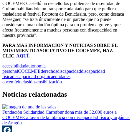
COCEMFE Castelló ha resuelto los problemas de movilidad de
Guirao habilitándole un transporte adaptado para que pudiera
trasladarse al festival Rototom de Benicàssim, pero, como destaca
Meseguer, “se trata únicamente de un parche que no puede
considerarse una solución óptima para un problema grave y que
afecta frecuentemente a muchas personas con discapacidad en
nuestra provincia”.
PARA MÁS INFORMACIÓN Y NOTICIAS SOBRE EL
MOVIMIENTO ASOCIATIVO DE COCEMFE, HAZ
CLIC
AQUÍ
.
accesibilidad
autonomía
personal
COCEMFE
derechos
discapacidad
discapacidad
física
discapacidad orgánica
entidades
cocemfe
inclusión
sensibilización
Noticias relacionadas
Fundación Solidaridad Carrefour dona más de 32.000 euros a
COCEMFE a favor de la infancia con discapacidad física y orgánica
de Aragón