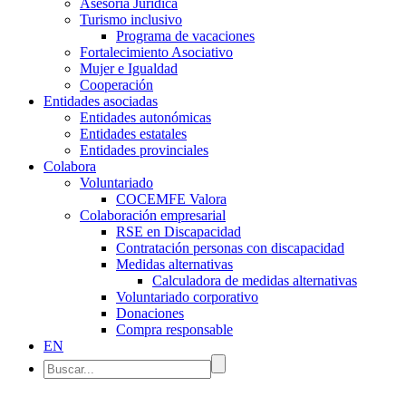
Asesoría Jurídica
Turismo inclusivo
Programa de vacaciones
Fortalecimiento Asociativo
Mujer e Igualdad
Cooperación
Entidades asociadas
Entidades autonómicas
Entidades estatales
Entidades provinciales
Colabora
Voluntariado
COCEMFE Valora
Colaboración empresarial
RSE en Discapacidad
Contratación personas con discapacidad
Medidas alternativas
Calculadora de medidas alternativas
Voluntariado corporativo
Donaciones
Compra responsable
EN