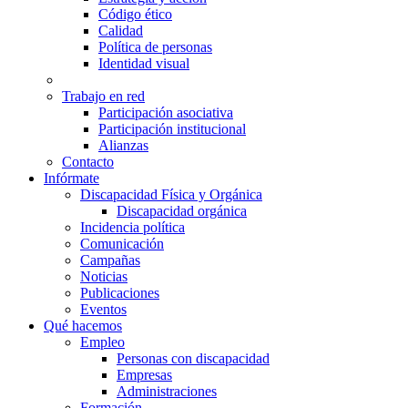
Código ético
Calidad
Política de personas
Identidad visual
Trabajo en red
Participación asociativa
Participación institucional
Alianzas
Contacto
Infórmate
Discapacidad Física y Orgánica
Discapacidad orgánica
Incidencia política
Comunicación
Campañas
Noticias
Publicaciones
Eventos
Qué hacemos
Empleo
Personas con discapacidad
Empresas
Administraciones
Formación