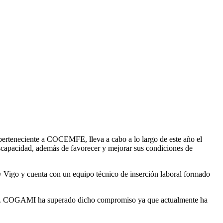
F
T
L
E
C
d perteneciente a COCEMFE, lleva
a cabo a lo largo de este año el
scapacidad, además de favorecer y mejorar sus condiciones de
 y Vigo y cuenta con un equipo técnico de inserción laboral formado
antes. COGAMI ha superado dicho compromiso ya que actualmente ha