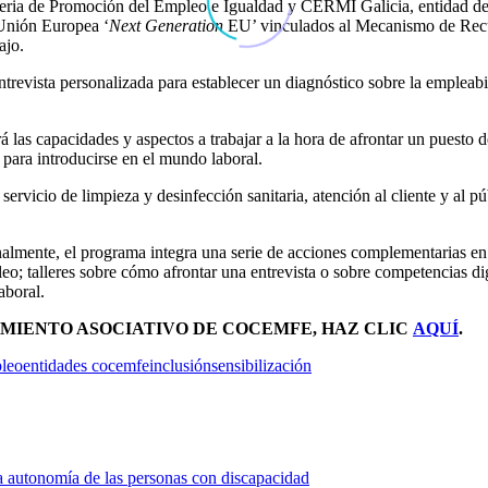
elleria de Promoción del Empleo e Igualdad y CERMI Galicia, entidad d
 Unión Europea ‘
Next Generation
EU’ vinculados al Mecanismo de Recup
ajo.
revista personalizada para establecer un diagnóstico sobre la empleabil
á las capacidades y aspectos a trabajar a la hora de afrontar un puesto d
para introducirse en el mundo laboral.
rvicio de limpieza y desinfección sanitaria, atención al cliente y al pú
ionalmente, el programa integra una serie de acciones complementarias e
eo; talleres sobre cómo afrontar una entrevista o sobre competencias dig
 laboral.
IMIENTO ASOCIATIVO DE COCEMFE, HAZ CLIC
AQUÍ
.
leo
entidades cocemfe
inclusión
sensibilización
a autonomía de las personas con discapacidad