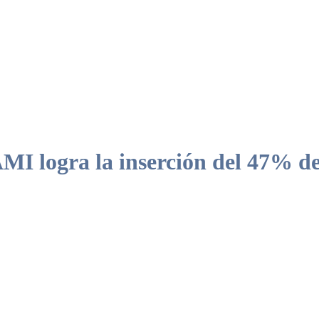
I logra la inserción del 47% de
stico sobre la empleabilidad y trazar un itinerario de inserción persona