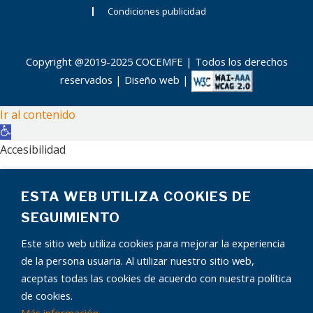
Condiciones publicidad
Copyright @2019-2025 COCEMFE | Todos los derechos
reservados |
Diseño web
|
Ir al contenido
Abrir
barra
Accesibilidad
de
Aumentar texto
herramientas
ESTA WEB UTILIZA COOKIES DE
Disminuir texto
Escala de grises
SEGUIMIENTO
Alto contraste
Este sitio web utiliza cookies para mejorar la experiencia
Contraste negativo
de la persona usuaria. Al utilizar nuestro sitio web,
Fondo claro
aceptas todas las cookies de acuerdo con nuestra política
Subrayar enlaces
de cookies.
Fuente legible
¿Tienes alguna pregunta?