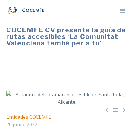
COCEMFE CV presenta la guía de
rutas accesibles ‘La Comunitat
Valenciana també per a tu’
La publicación incluye nuevos destinos accesibles
para personas con discapacidad como la ruta Santa
Pola-Tabarca a bordo de un catamarán accesible.



Entidades COCEMFE
20 junio, 2022