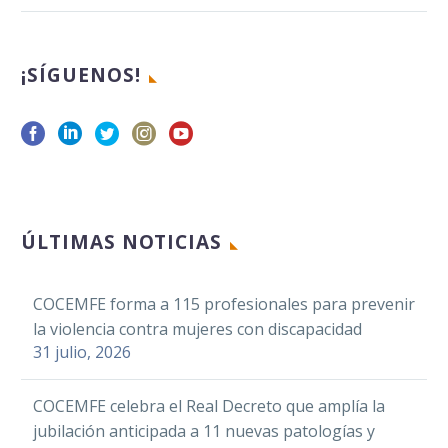
ASEM reúne al
Movimiento
Asociativo de
10 Oct 2023
¡SÍGUENOS!
personas con
enfermedades
neuromusculares
COCEMFE CV amplía
RodaSex a centros y a
Facebook
personas con todo
10 Oct 2022
Twitter
ÚLTIMAS NOTICIAS
tipo de discapacidad
LinkedIn
Más de 100
WhatsApp
COCEMFE forma a 115 profesionales para prevenir
Facebook
deportistas con
Email
la violencia contra mujeres con discapacidad
Twitter
discapacidad
27 Jul 2018
31 julio, 2026
La Federación
Compartir
Una de cada cuatro
participan en la XXV
LinkedIn
Española de
personas tiene
Edición del
WhatsApp
Enfermedades
COCEMFE celebra el Real Decreto que amplía la
dificultades para
29 Jun 2018
Descenso del Sella
Neuromusculares
jubilación anticipada a 11 nuevas patologías y
Email
realizar actividades
Adaptado