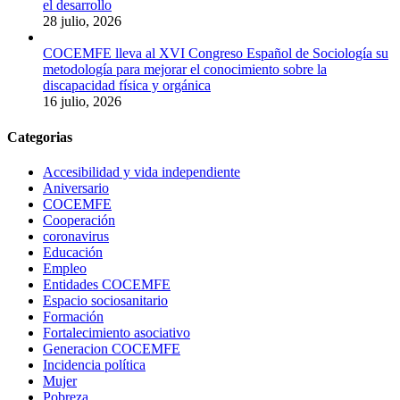
el desarrollo
28 julio, 2026
COCEMFE lleva al XVI Congreso Español de Sociología su
metodología para mejorar el conocimiento sobre la
discapacidad física y orgánica
16 julio, 2026
Categorias
Accesibilidad y vida independiente
Aniversario
COCEMFE
Cooperación
coronavirus
Educación
Empleo
Entidades COCEMFE
Espacio sociosanitario
Formación
Fortalecimiento asociativo
Generacion COCEMFE
Incidencia política
Mujer
Pobreza