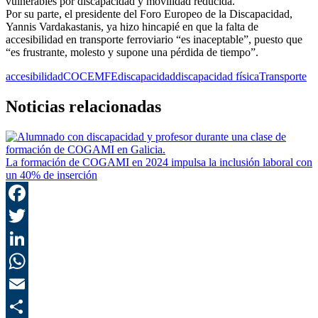
vulnerables por discapacidad y movilidad reducida.
Por su parte, el presidente del Foro Europeo de la Discapacidad,
Yannis Vardakastanis, ya hizo hincapié en que la falta de
accesibilidad en transporte ferroviario “es inaceptable”, puesto que
“es frustrante, molesto y supone una pérdida de tiempo”.
accesibilidad
COCEMFE
discapacidad
discapacidad física
Transporte
Noticias relacionadas
La formación de COGAMI en 2024 impulsa la inclusión laboral con
un 40% de inserción
F
T
L
E