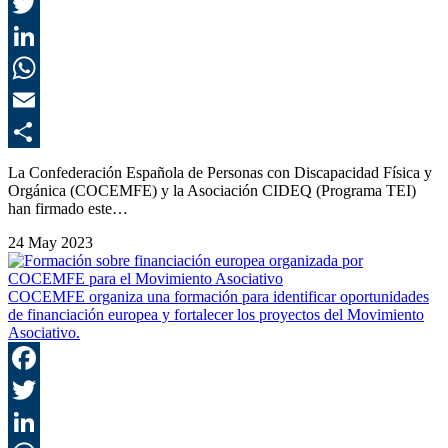
F
T
L
E
C
La Confederación Española de Personas con Discapacidad Física y
Orgánica (COCEMFE) y la Asociación CIDEQ (Programa TEI)
han firmado este…
24 May 2023
COCEMFE organiza una formación para identificar oportunidades
de financiación europea y fortalecer los proyectos del Movimiento
Asociativo.
F
T