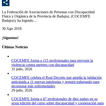
E
C
La Federación de Asociaciones de Personas con Discapacidad
Física y Orgánica de la Provincia de Badajoz, (COCEMFE
Badajoz), ha logrado…
30 Ago 2018
¡Síguenos!
Últimas Noticias
COCEMFE forma a 115 profesionales para prevenir la
violencia contra mujeres con discapacidad
31 julio, 2026
COCEMFE celebra el Real Decreto que amplía la jubilación
anticipada a 11 nuevas patologías y seguirá trabajando para
incorporar más enfermedades
29 julio, 2026
COCEMFE forma a 47 profesionales de diez países en su
sexta edición del curso sobre discapacidad y cooperación para