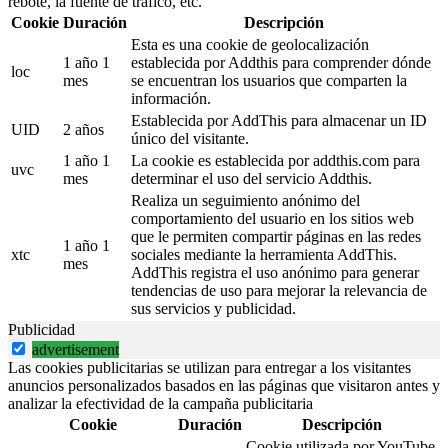
rebote, la fuente de tráfico, etc.
Cookie
Duración
Descripción
Esta es una cookie de geolocalización
1 año 1
establecida por Addthis para comprender dónde
loc
mes
se encuentran los usuarios que comparten la
información.
Establecida por AddThis para almacenar un ID
UID
2 años
único del visitante.
1 año 1
La cookie es establecida por addthis.com para
uvc
mes
determinar el uso del servicio Addthis.
Realiza un seguimiento anónimo del
comportamiento del usuario en los sitios web
que le permiten compartir páginas en las redes
1 año 1
xtc
sociales mediante la herramienta AddThis.
mes
AddThis registra el uso anónimo para generar
tendencias de uso para mejorar la relevancia de
sus servicios y publicidad.
Publicidad
advertisement
Las cookies publicitarias se utilizan para entregar a los visitantes
anuncios personalizados basados en las páginas que visitaron antes y
analizar la efectividad de la campaña publicitaria
Cookie
Duración
Descripción
Cookie utilizada por YouTube