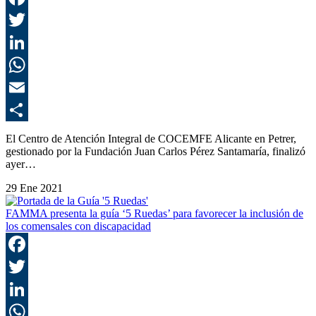
F
T
L
E
C
El Centro de Atención Integral de COCEMFE Alicante en Petrer,
gestionado por la Fundación Juan Carlos Pérez Santamaría, finalizó
ayer…
29 Ene 2021
FAMMA presenta la guía ‘5 Ruedas’ para favorecer la inclusión de
los comensales con discapacidad
F
T
L