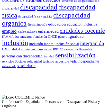
COCEMFE CV
coronavirus
derechos de las personas con
discapacidad
discapacidad
discapacidad
física
discapacidad
discapacidad física y orgánica
orgánica
educacion
educacion inclusiva
discriminación
entidades cocemfe
empleo
enfermedad
empleo inclusivo
formación
Igualdad
género
FAMMA
fundación ONCE
inclusión
integración
inclusión laboral
inclusión social
IRPF
mujer
movimiento asociativo
Madrid
mujeres con discapacidad
sensibilización
personas con discapacidad
Sanidad
vida independiente
turismo accesible
servicios Sociales
solidaridad
x solidaria
voluntariado
Confederación Española de Personas con Discapacidad Física y
Orgánica