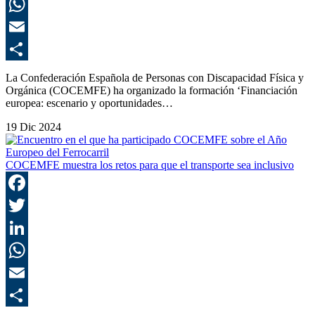
L
E
C
La Confederación Española de Personas con Discapacidad Física y
Orgánica (COCEMFE) ha organizado la formación ‘Financiación
europea: escenario y oportunidades…
19 Dic 2024
COCEMFE muestra los retos para que el transporte sea inclusivo
F
T
L
E