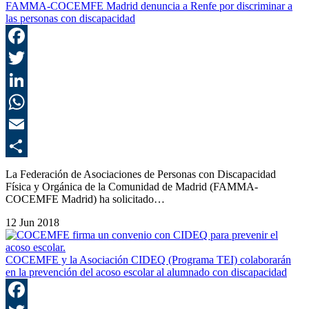
FAMMA-COCEMFE Madrid denuncia a Renfe por discriminar a
las personas con discapacidad
F
T
L
E
C
La Federación de Asociaciones de Personas con Discapacidad
Física y Orgánica de la Comunidad de Madrid (FAMMA-
COCEMFE Madrid) ha solicitado…
12 Jun 2018
COCEMFE y la Asociación CIDEQ (Programa TEI) colaborarán
en la prevención del acoso escolar al alumnado con discapacidad