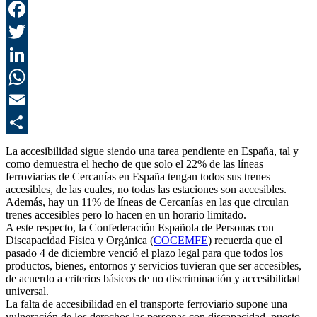
F
T
L
E
C
La accesibilidad sigue siendo una tarea pendiente en España, tal y
como demuestra el hecho de que solo el 22% de las líneas
ferroviarias de Cercanías en España tengan todos sus trenes
accesibles, de las cuales, no todas las estaciones son accesibles.
Además, hay un 11% de líneas de Cercanías en las que circulan
trenes accesibles pero lo hacen en un horario limitado.
A este respecto, la Confederación Española de Personas con
Discapacidad Física y Orgánica (
COCEMFE
) recuerda que el
pasado 4 de diciembre venció el plazo legal para que todos los
productos, bienes, entornos y servicios tuvieran que ser accesibles,
de acuerdo a criterios básicos de no discriminación y accesibilidad
universal.
La falta de accesibilidad en el transporte ferroviario supone una
vulneración de los derechos las personas con discapacidad, puesto