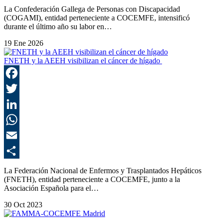
C
La Confederación Gallega de Personas con Discapacidad
(COGAMI), entidad perteneciente a COCEMFE, intensificó
durante el último año su labor en…
19 Ene 2026
FNETH y la AEEH visibilizan el cáncer de hígado
F
T
L
E
C
La Federación Nacional de Enfermos y Trasplantados Hepáticos
(FNETH), entidad perteneciente a COCEMFE, junto a la
Asociación Española para el…
30 Oct 2023