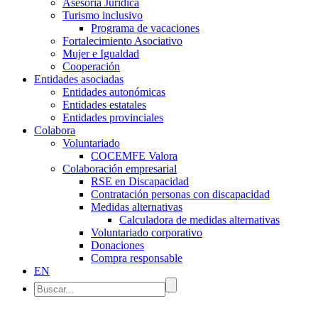
Asesoría Jurídica
Turismo inclusivo
Programa de vacaciones
Fortalecimiento Asociativo
Mujer e Igualdad
Cooperación
Entidades asociadas
Entidades autonómicas
Entidades estatales
Entidades provinciales
Colabora
Voluntariado
COCEMFE Valora
Colaboración empresarial
RSE en Discapacidad
Contratación personas con discapacidad
Medidas alternativas
Calculadora de medidas alternativas
Voluntariado corporativo
Donaciones
Compra responsable
EN