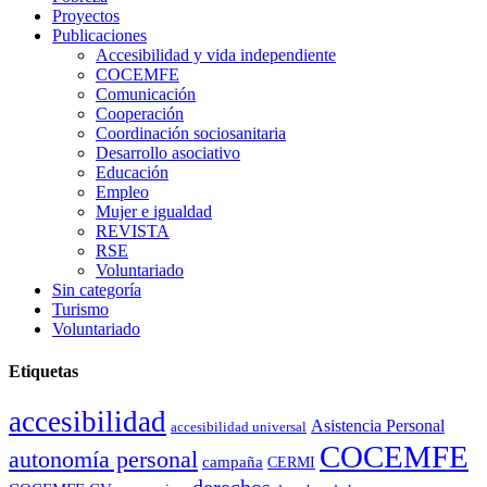
Proyectos
Publicaciones
Accesibilidad y vida independiente
COCEMFE
Comunicación
Cooperación
Coordinación sociosanitaria
Desarrollo asociativo
Educación
Empleo
Mujer e igualdad
REVISTA
RSE
Voluntariado
Sin categoría
Turismo
Voluntariado
Etiquetas
accesibilidad
Asistencia Personal
accesibilidad universal
COCEMFE
autonomía personal
campaña
CERMI
derechos