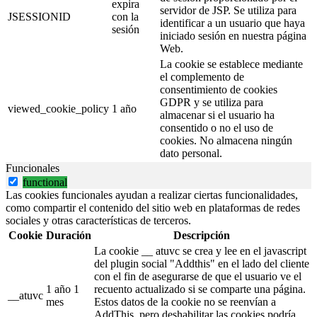
expira
servidor de JSP. Se utiliza para
JSESSIONID
con la
identificar a un usuario que haya
sesión
iniciado sesión en nuestra página
Web.
La cookie se establece mediante
el complemento de
consentimiento de cookies
GDPR y se utiliza para
viewed_cookie_policy
1 año
almacenar si el usuario ha
consentido o no el uso de
cookies. No almacena ningún
dato personal.
Funcionales
functional
Las cookies funcionales ayudan a realizar ciertas funcionalidades,
como compartir el contenido del sitio web en plataformas de redes
sociales y otras características de terceros.
Cookie
Duración
Descripción
La cookie __ atuvc se crea y lee en el javascript
del plugin social "Addthis" en el lado del cliente
con el fin de asegurarse de que el usuario ve el
1 año 1
recuento actualizado si se comparte una página.
__atuvc
mes
Estos datos de la cookie no se reenvían a
AddThis, pero deshabilitar las cookies podría