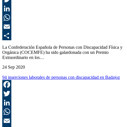
T
L
E
C
La Confederación Española de Personas con Discapacidad Física y
Orgánica (COCEMFE) ha sido galardonada con un Premio
Extraordinario en los…
24 Sep 2020
94 inserciones laborales de personas con discapacidad en Badajoz
F
T
L