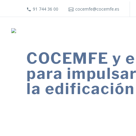
91 744 36 00
cocemfe@cocemfe.es
COCEMFE y el
para impulsar
la edificación
La alianza permitirá formar y asesorar
accesibles