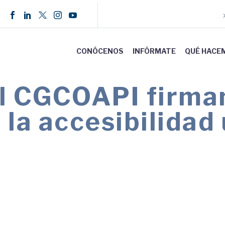
CONÓCENOS
INFÓRMATE
QUÉ HACE
 CGCOAPI firman
 la accesibilidad
 a profesionales del sector inmobiliario para ga