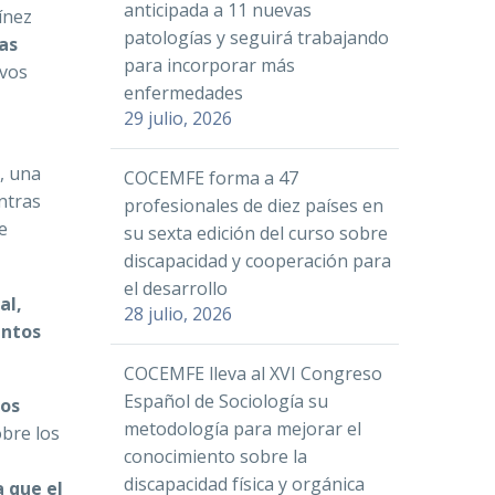
anticipada a 11 nuevas
ínez
patologías y seguirá trabajando
as
para incorporar más
ivos
enfermedades
29 julio, 2026
, una
COCEMFE forma a 47
ntras
profesionales de diez países en
e
su sexta edición del curso sobre
discapacidad y cooperación para
el desarrollo
al,
28 julio, 2026
entos
COCEMFE lleva al XVI Congreso
Español de Sociología su
mos
metodología para mejorar el
obre los
conocimiento sobre la
discapacidad física y orgánica
 que el