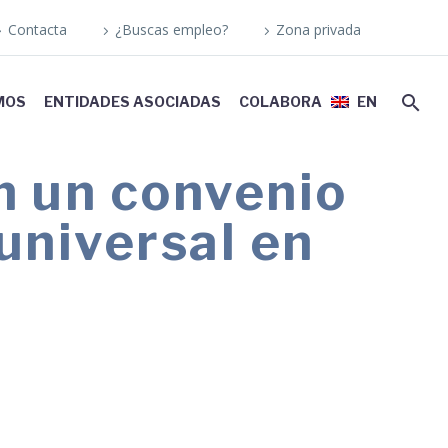
Contacta
¿Buscas empleo?
Zona privada
MOS
ENTIDADES ASOCIADAS
COLABORA
EN
 un convenio
 universal en
rantizar viviendas y entornos