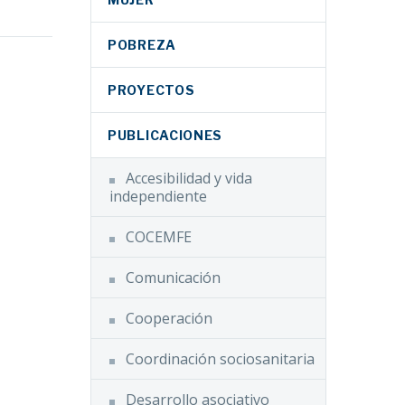
a una
POBREZA
para
iar el
iza el
PROYECTOS
 la
acional
ución
PUBLICACIONES
’
Accesibilidad y vida
Facebook
independiente
Facebook
Twitter
COCEMFE
Twitter
LinkedIn
anza
LinkedIn
Comunicación
WhatsApp
 sobre
WhatsApp
ivo-
Email
Cooperación
rsonas
Email
acional
Compartir
ad
Coordinación sociosanitaria
Compartir
Desarrollo asociativo
TH),