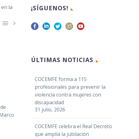
¡SÍGUENOS!


Facebook
ÚLTIMAS NOTICIAS
Twitter
LinkedIn
COCEMFE forma a 115
profesionales para prevenir la
WhatsApp
violencia contra mujeres con
Email
discapacidad
 de
Compartir
31 julio, 2026
 Marco
COCEMFE celebra el Real Decreto
que amplía la jubilación