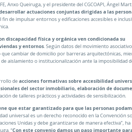
MFE, Anxo Queiruga, y el presidente del CGCOAPI, Ángel Mart
desarrollar actuaciones conjuntas dirigidas a las person
 fin de impulsar entornos y edificaciones accesibles e inclus
nica.
on discapacidad física y orgánica ven condicionada su
iviendas y entornos
. Según datos del movimiento asociativo
do que cambiar de domicilio por barreras arquitectónicas, mie
e aislamiento o institucionalización ante la imposibilidad d
rrollo de
acciones formativas sobre accesibilidad univers
sionales del sector inmobiliario, elaboración de docum
zación de talleres prácticos y actividades de sensibilización.
tiene que estar garantizado para que las personas poda
ilidad universal es un derecho reconocido en la Convención s
aciones Unidas y debe garantizarse de manera efectiva”, ha
uga. “
Con este convenio damos un paso importante para