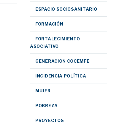
esta
ESPACIO SOCIOSANITARIO
l
rio
FORMACIÓN
FORTALECIMIENTO
Facebook
ASOCIATIVO
Twitter
GENERACION COCEMFE
LinkedIn
clama más
WhatsApp
 y políticas
INCIDENCIA POLÍTICA
tradas en
Email
 con
a crisis
Compartir
MUJER
, EM/SFC,
el
POBREZA
ersonas
Facebook
PROYECTOS
dad
Twitter