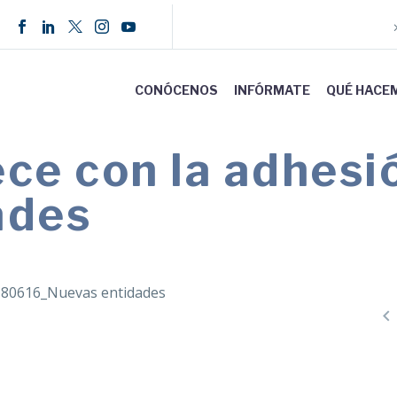
CONÓCENOS
INFÓRMATE
QUÉ HACE
e con la adhesió
ades
