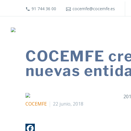
91 744 36 00
cocemfe@cocemfe.es
COCEMFE crec
nuevas entid
COCEMFE
22 junio, 2018