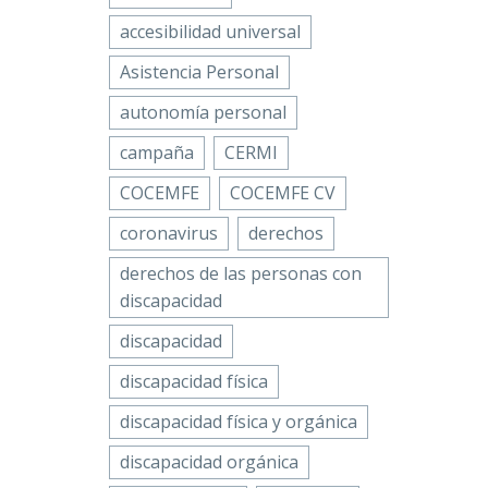
ada por
Twitter
e a
ción…
accesibilidad universal
LinkedIn
l Real
bre
Asistencia Personal
WhatsApp
 han
Email
autonomía personal
l
“En los
Compartir
campaña
CERMI
25…
últimos
COCEMFE
COCEMFE CV
meses se
habla
coronavirus
derechos
mucho de
derechos de las personas con
hepatitis C.
discapacidad
Se ha
convertido
discapacidad
en una
discapacidad física
enfermedad
muy
discapacidad física y orgánica
conocida,
discapacidad orgánica
pero solo…