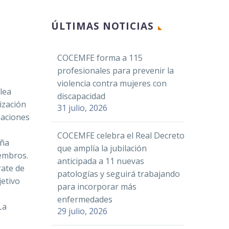
Facebook
ÚLTIMAS NOTICIAS
Twitter
LinkedIn
COCEMFE forma a 115
WhatsApp
profesionales para prevenir la
Email
violencia contra mujeres con
lea
Compartir
discapacidad
ización
31 julio, 2026
iaciones
COCEMFE celebra el Real Decreto
aña
que amplía la jubilación
embros.
anticipada a 11 nuevas
rate de
patologías y seguirá trabajando
jetivo
para incorporar más
enfermedades
La
29 julio, 2026