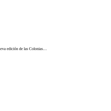
F
T
L
E
C
eva edición de las Colonias…
F
T
L