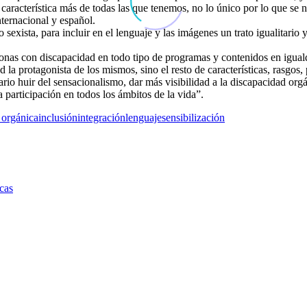
característica más de todas las que tenemos, no lo único por lo que se
nternacional y español.
xista, para incluir en el lenguaje y las imágenes un trato igualitario 
s con discapacidad en todo tipo de programas y contenidos en iguald
la protagonista de los mismos, sino el resto de características, rasgos
rio huir del sensacionalismo, dar más visibilidad a la discapacidad org
 participación en todos los ámbitos de la vida”.
 orgánica
inclusión
integración
lenguaje
sensibilización
cas