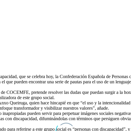
apacidad, que se celebra hoy, la Confederación Española de Personas 
n el que pueden encontrar una serie de pautas para el uso de un lenguaje
de COCEMFE, pretende resolver las dudas que puedan surgir a la hora de
izadora de este grupo social.
xo Queiruga, quien hace hincapié en que “el uso y la intencionalidad 
nfoque transformador y visibilizar nuestros valores”, añade.
 o inapropiadas pueden servir para perpetuar imágenes sociales negativa
sonas con discapacidad, difuminándolas con términos que persiguen obvi
o para referirse a este grupo social es “personas con discapacidad”, y