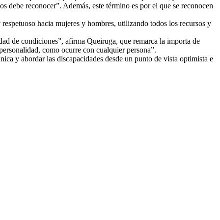
 nos debe reconocer”. Además, este término es por el que se reconocen
y respetuoso hacia mujeres y hombres, utilizando todos los recursos y
ad de condiciones”, afirma Queiruga, que remarca la importa de
, personalidad, como ocurre con cualquier persona”.
ánica y abordar las discapacidades desde un punto de vista optimista e
F
T
L