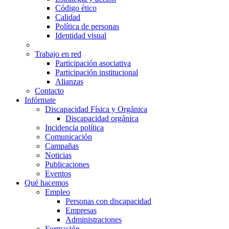
Código ético
Calidad
Política de personas
Identidad visual
Trabajo en red
Participación asociativa
Participación institucional
Alianzas
Contacto
Infórmate
Discapacidad Física y Orgánica
Discapacidad orgánica
Incidencia política
Comunicación
Campañas
Noticias
Publicaciones
Eventos
Qué hacemos
Empleo
Personas con discapacidad
Empresas
Administraciones
Formación