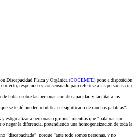
F
T
L
E
C
con Discapacidad Física y Orgánica (
COCEMFE
) pone a disposición
 correcto, respetuoso y consensuado para referirse a las personas con
 hablar sobre las personas con discapacidad y facilitar a los
que se le dé pueden modificar el significado de muchas palabras”.
s y estigmatizar a personas o grupos” mientras que “palabras con
ar o negar la diferencia, pretendiendo una homogeneización de toda la
 no “discapacitada”, porque “ante todo somos personas, y no