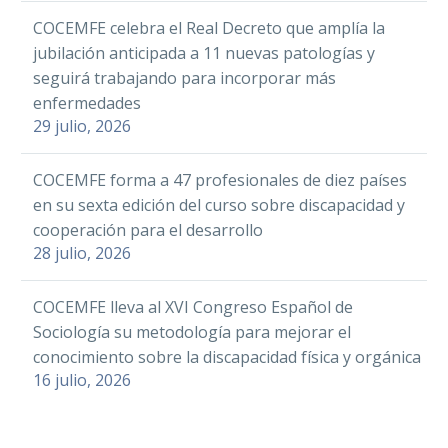
Confederación
WhatsApp
Estatal de Mujeres…
COCEMFE celebra el Real Decreto que amplía la
CONFESQ exige la
jubilación anticipada a 11 nuevas patologías y
Email
retirada de la Guía de
seguirá trabajando para incorporar más
Valoración del
09 May 2019
La Confederación
Compartir
enfermedades
Instituto Nacional de
Galega de Persoas Con
29 julio, 2026
Seguridad Social
Discapacidade (COGAMI)
lanza nueva
COCEMFE forma a 47 profesionales de diez países
reivindicación en la
Facebook
en su sexta edición del curso sobre discapacidad y
campaña de
Twitter
cooperación para el desarrollo
sensibilización
28 julio, 2026
LinkedIn
#SomosCOGAMI para
visibilizar las…
WhatsApp
CLM Inclusiva
COCEMFE lleva al XVI Congreso Español de
COCEMFE apuesta
Email
Sociología su metodología para mejorar el
por el deporte como
16 Ene 2023
CONFESQ (Coalición
Compartir
conocimiento sobre la discapacidad física y orgánica
herramienta de
Nacional de Entidades
16 julio, 2026
inserción para
de Fibromialgia (FM),
personas con
Síndrome de Fatiga
Consideran
discapacidad