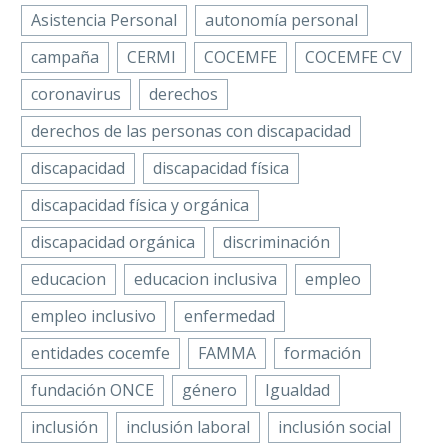
Premios cermi.es
LinkedIn
La Asociación
contratos para
27 Dic 2021
Compartir
Asistencia Personal
autonomía personal
2021. Un
Empresarial de
personas con
WhatsApp
reconocimiento
campaña
CERMI
COCEMFE
COCEMFE CV
Centros Especiales
discapacidad
Email
que se…
de Empleo de
coronavirus
derechos
El presidente de la
Compartir
COCEMFE
Confederación Española de
Facebook
derechos de las personas con discapacidad
(AECEMCO), se
Personas con Discapacidad Física
Twitter
incorpora al Pacto
discapacidad
discapacidad física
u Orgánica (COCEMFE), Anxo
por las Capacidades
LinkedIn
Queiruga, explicó en una
discapacidad física y orgánica
de la…
WhatsApp
entrevista…
discapacidad orgánica
discriminación
Email
educacion
educacion inclusiva
empleo
COCEMFE Navarra ha
Compartir
logrado este año más
empleo inclusivo
enfermedad
de 500 contratos de
entidades cocemfe
FAMMA
formación
trabajo para personas
con discapacidad a
fundación ONCE
género
Igualdad
través de su servicio de
inclusión
inclusión laboral
inclusión social
empleo ‘AVANZA…