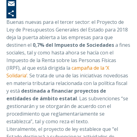
Wh
Em
Buenas nuevas para el tercer sector: el Proyecto de
Co
Ley de Presupuestos Generales del Estado para 2018
deja la puerta abierta a las empresas para que
destinen el
0,7% del Impuesto de Sociedades
a fines
sociales, tal y como hasta ahora se hacía con el
Impuesto de la Renta sobre las Personas Físicas
(IRPF), al que está dirigida la
campaña de la ‘X
Solidaria’
. Se trata de una de las iniciativas novedosas
en materia tributaria relacionada con la política fiscal
y está
destinada a financiar proyectos de
entidades de ámbito estatal
. Las subvenciones “se
gestionarán y se otorgarán de acuerdo con el
procedimiento que reglamentariamente se
establezca”, tal y como reza el texto.
Literalmente, el proyecto de ley establece que “el
Estado destinará a subvencionar actividades de