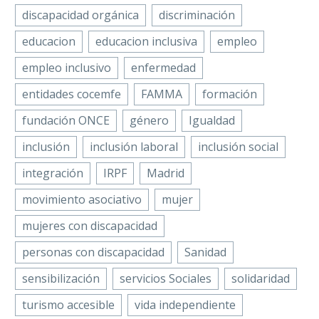
Discapacidad Física
discapacidad orgánica
discriminación
y Orgánica de
Castellón,
educacion
educacion inclusiva
empleo
COCEMFE Castelló,
empleo inclusivo
enfermedad
ha mantenido un
encuentro con
entidades cocemfe
FAMMA
formación
representantes…
fundación ONCE
género
Igualdad
inclusión
inclusión laboral
inclusión social
integración
IRPF
Madrid
movimiento asociativo
mujer
mujeres con discapacidad
personas con discapacidad
Sanidad
sensibilización
servicios Sociales
solidaridad
turismo accesible
vida independiente