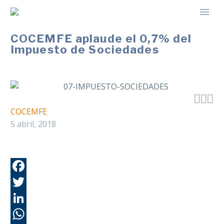
COCEMFE aplaude el 0,7% del
Impuesto de Sociedades



COCEMFE
5 abril, 2018
Fa
Tw
Li