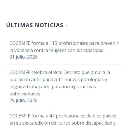
Twitter
RodaSex a centros y a
personas con todo
10 Oct 2022
LinkedIn
tipo de discapacidad
WhatsApp
ÚLTIMAS NOTICIAS
Email
Facebook
La Asociación
Compartir
COCEMFE forma a 115 profesionales para prevenir
Twitter
Fedhemo celebrará
Española de Fiebre
la violencia contra mujeres con discapacidad
mañana un dilogo en
Mediterránea
LinkedIn
31 julio, 2026
Servimedia con
16 Abr 2024
Familiar y Síndromes
WhatsApp
motivo del Día
Autoinflamatorios
COCEMFE celebra el Real Decreto que amplía la
Email
Mundial de la
(STOP FMF), entidad
jubilación anticipada a 11 nuevas patologías y
La Confederación de
Hemofilia.
Compartir
perteneciente a
seguirá trabajando para incorporar más
Personas con
167 personas se
COCEMFE, celebra el
enfermedades
Discapacidad Física y
han beneficiado del
próximo jueves,…
Facebook
29 julio, 2026
Orgánica de la
servicio de
24 Ene 2020
Twitter
Comunitat Valenciana,
alojamiento
COCEMFE forma a 47 profesionales de diez países
(COCEMFE CV), está
transitorio ofrecido
LinkedIn
en su sexta edición del curso sobre discapacidad y
llevando a cabo los
por FNETH en 2019
FAAM organiza un
WhatsApp