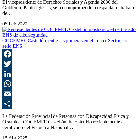
El vicepresidente de Derechos Sociales y Agenda 2030 del
Gobierno, Pablo Iglesias, se ha comprometido a respaldar el trabajo
de…
05 Feb 2020
COCEMFE Castellón, entre las primeras en el Tercer Sector, con
sello ENS
F
T
L
E
C
La Federación Provincial de Personas con Discapacidad Física y
Orgánica, COCEMFE Castellón, ha obtenido recientemente el
certificado del Esquema Nacional…
15 Abr 2025