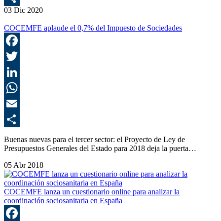
03 Dic 2020
C
COCEMFE aplaude el 0,7% del Impuesto de Sociedades
F
T
L
E
C
Buenas nuevas para el tercer sector: el Proyecto de Ley de
Presupuestos Generales del Estado para 2018 deja la puerta…
05 Abr 2018
COCEMFE lanza un cuestionario online para analizar la
coordinación sociosanitaria en España