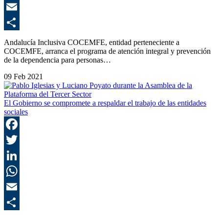
E
C
Andalucía Inclusiva COCEMFE, entidad perteneciente a
COCEMFE, arranca el programa de atención integral y prevención
de la dependencia para personas…
09 Feb 2021
El Gobierno se compromete a respaldar el trabajo de las entidades
sociales
F
T
L
E
C