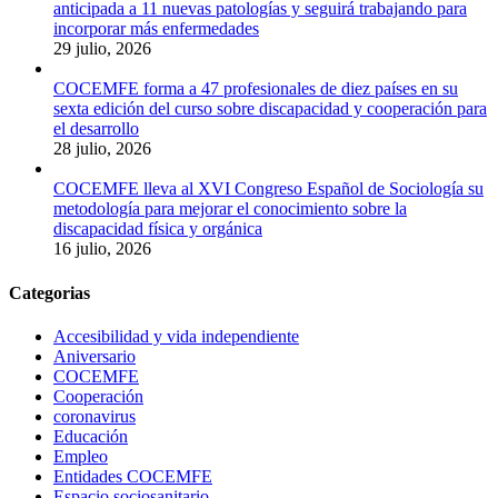
anticipada a 11 nuevas patologías y seguirá trabajando para
incorporar más enfermedades
29 julio, 2026
COCEMFE forma a 47 profesionales de diez países en su
sexta edición del curso sobre discapacidad y cooperación para
el desarrollo
28 julio, 2026
COCEMFE lleva al XVI Congreso Español de Sociología su
metodología para mejorar el conocimiento sobre la
discapacidad física y orgánica
16 julio, 2026
Categorias
Accesibilidad y vida independiente
Aniversario
COCEMFE
Cooperación
coronavirus
Educación
Empleo
Entidades COCEMFE
Espacio sociosanitario