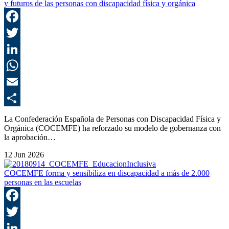
y futuros de las personas con discapacidad física y orgánica
F
T
L
E
C
La Confederación Española de Personas con Discapacidad Física y
Orgánica (COCEMFE) ha reforzado su modelo de gobernanza con
la aprobación…
12 Jun 2026
COCEMFE forma y sensibiliza en discapacidad a más de 2.000
personas en las escuelas
F
T