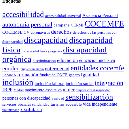
Etiquetas
accesibilidad
Asistencia Personal
accesibilidad universal
COCEMFE
autonomía personal
campaña
CERMI
derechos
COCEMFE CV
coronavirus
derechos de las personas con
discapacidad
discapacidad
discapacidad
física
discapacidad
discapacidad física y orgánica
orgánica
educacion
educacion inclusiva
discriminación
entidades cocemfe
empleo
enfermedad
empleo inclusivo
formación
Igualdad
género
FAMMA
fundación ONCE
inclusión
integración
inclusión laboral
inclusión social
IRPF
mujer
movimiento asociativo
Madrid
mujeres con discapacidad
sensibilización
personas con discapacidad
Sanidad
vida independiente
turismo accesible
servicios Sociales
solidaridad
x solidaria
voluntariado