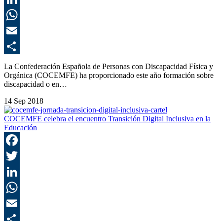
L
E
C
La Confederación Española de Personas con Discapacidad Física y
Orgánica (COCEMFE) ha proporcionado este año formación sobre
discapacidad o en…
14 Sep 2018
COCEMFE celebra el encuentro Transición Digital Inclusiva en la
Educación
F
T
L
E