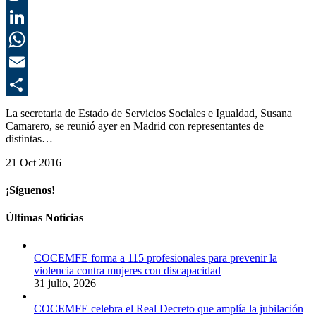
T
L
E
C
La secretaria de Estado de Servicios Sociales e Igualdad, Susana
Camarero, se reunió ayer en Madrid con representantes de
distintas…
21 Oct 2016
¡Síguenos!
Últimas Noticias
COCEMFE forma a 115 profesionales para prevenir la
violencia contra mujeres con discapacidad
31 julio, 2026
COCEMFE celebra el Real Decreto que amplía la jubilación