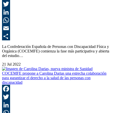
F
T
L
E
C
La Confederación Española de Personas con Discapacidad Física y
Orgánica (COCEMFE) comienza la fase más participativa y abierta
del estudio…
21 Jul 2022
COCEMFE propone a Carolina Darias una estrecha colaboración
para garantizar el derecho a la salud de las personas con
discapacidad
F
T
L