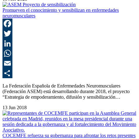
Promueven el conocimiento y sensibilizan en enfermedades
neuromusculares
F
T
L
E
C
La Federación Española de Enfermedades Neuromusculares
(Federación ASEM) está desarrollando durante 2018, el proyecto
“Estrategia de empoderamiento, difusión y sensibilización…
13 Jun 2018
COCEMFE refuerza su gobernanza para afrontar los retos presentes