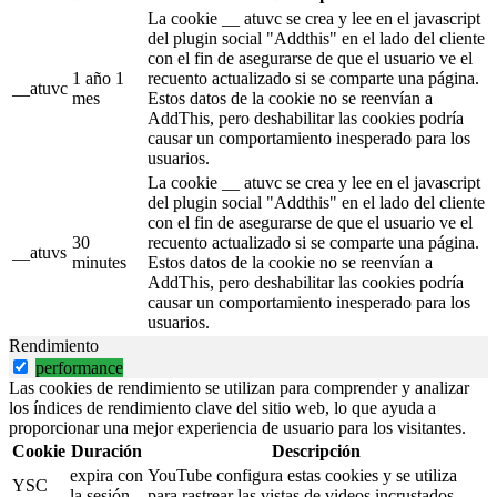
La cookie __ atuvc se crea y lee en el javascript
del plugin social "Addthis" en el lado del cliente
con el fin de asegurarse de que el usuario ve el
1 año 1
recuento actualizado si se comparte una página.
__atuvc
mes
Estos datos de la cookie no se reenvían a
AddThis, pero deshabilitar las cookies podría
causar un comportamiento inesperado para los
usuarios.
La cookie __ atuvc se crea y lee en el javascript
del plugin social "Addthis" en el lado del cliente
con el fin de asegurarse de que el usuario ve el
30
recuento actualizado si se comparte una página.
__atuvs
minutes
Estos datos de la cookie no se reenvían a
AddThis, pero deshabilitar las cookies podría
causar un comportamiento inesperado para los
usuarios.
Rendimiento
performance
Las cookies de rendimiento se utilizan para comprender y analizar
los índices de rendimiento clave del sitio web, lo que ayuda a
proporcionar una mejor experiencia de usuario para los visitantes.
Cookie
Duración
Descripción
expira con
YouTube configura estas cookies y se utiliza
YSC
la sesión
para rastrear las vistas de videos incrustados.