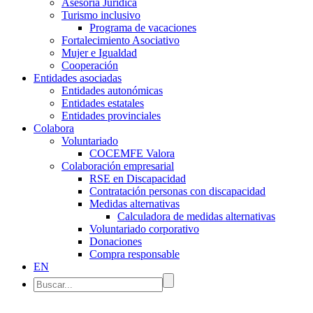
Asesoría Jurídica
Turismo inclusivo
Programa de vacaciones
Fortalecimiento Asociativo
Mujer e Igualdad
Cooperación
Entidades asociadas
Entidades autonómicas
Entidades estatales
Entidades provinciales
Colabora
Voluntariado
COCEMFE Valora
Colaboración empresarial
RSE en Discapacidad
Contratación personas con discapacidad
Medidas alternativas
Calculadora de medidas alternativas
Voluntariado corporativo
Donaciones
Compra responsable
EN