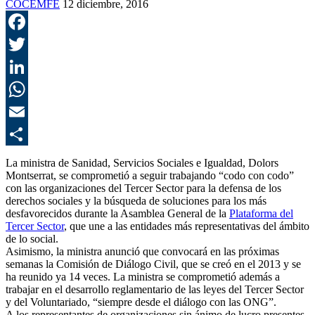
COCEMFE
12 diciembre, 2016
F
T
L
E
C
La ministra de Sanidad, Servicios Sociales e Igualdad, Dolors
Montserrat, se comprometió a seguir trabajando “codo con codo”
con las organizaciones del Tercer Sector para la defensa de los
derechos sociales y la búsqueda de soluciones para los más
desfavorecidos durante la Asamblea General de la
Plataforma del
Tercer Sector
, que une a las entidades más representativas del ámbito
de lo social.
Asimismo, la ministra anunció que convocará en las próximas
semanas la Comisión de Diálogo Civil, que se creó en el 2013 y se
ha reunido ya 14 veces. La ministra se comprometió además a
trabajar en el desarrollo reglamentario de las leyes del Tercer Sector
y del Voluntariado, “siempre desde el diálogo con las ONG”.
A los representantes de organizaciones sin ánimo de lucro presentes