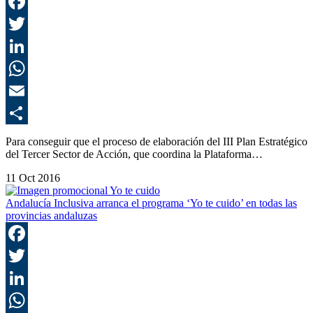
F
T
L
E
C
Para conseguir que el proceso de elaboración del III Plan Estratégico
del Tercer Sector de Acción, que coordina la Plataforma…
11 Oct 2016
Andalucía Inclusiva arranca el programa ‘Yo te cuido’ en todas las
provincias andaluzas
F
T
L