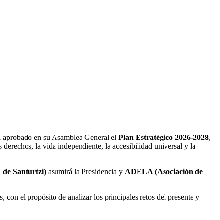
F
T
L
E
C
a aprobado en su Asamblea General el
Plan Estratégico 2026-2028
,
derechos, la vida independiente, la accesibilidad universal y la
de Santurtzi)
asumirá la Presidencia y
ADELA (Asociación de
 con el propósito de analizar los principales retos del presente y