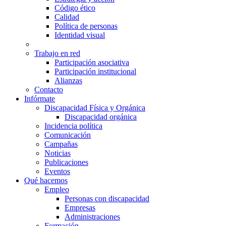
Código ético
Calidad
Política de personas
Identidad visual
Trabajo en red
Participación asociativa
Participación institucional
Alianzas
Contacto
Infórmate
Discapacidad Física y Orgánica
Discapacidad orgánica
Incidencia política
Comunicación
Campañas
Noticias
Publicaciones
Eventos
Qué hacemos
Empleo
Personas con discapacidad
Empresas
Administraciones
Formación