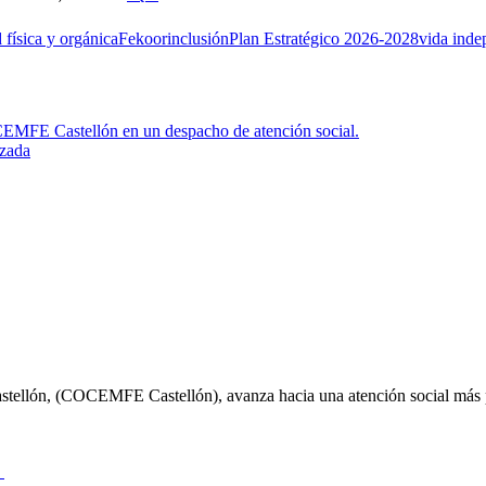
 física y orgánica
Fekoor
inclusión
Plan Estratégico 2026-2028
vida inde
izada
astellón, (COCEMFE Castellón), avanza hacia una atención social más
e