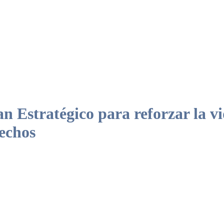
stratégico para reforzar la vid
rechos
026-2028, incorpora nuevas líneas de actuación y renueva sus órganos d