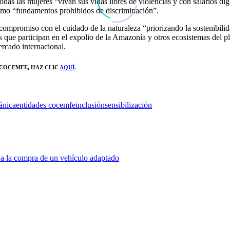
das las mujeres “vivan sus vidas libres de violencias y con salarios d
 como “fundamentos prohibidos de discriminación”.
un compromiso con
el cuidado de la naturaleza “priorizando la sostenibili
ue participan en el expolio de la Amazonía y otros ecosistemas del plan
ercado internacional.
 COCEMFE, HAZ CLIC
AQUÍ
.
ánica
entidades cocemfe
inclusión
sensibilización
a la compra de un vehículo adaptado