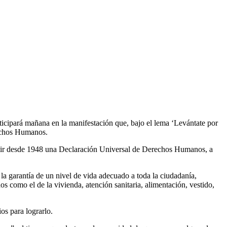
F
T
L
E
C
icipará mañana en la manifestación que, bajo el lema
‘Levántate por
echos Humanos.
stir desde 1948 una Declaración Universal de Derechos Humanos, a
a garantía de un nivel de vida adecuado a toda la ciudadanía,
os como el de la vivienda, atención sanitaria, alimentación, vestido,
ios para lograrlo.