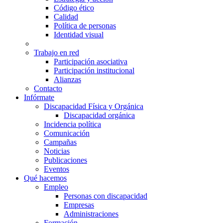
Código ético
Calidad
Política de personas
Identidad visual
Trabajo en red
Participación asociativa
Participación institucional
Alianzas
Contacto
Infórmate
Discapacidad Física y Orgánica
Discapacidad orgánica
Incidencia política
Comunicación
Campañas
Noticias
Publicaciones
Eventos
Qué hacemos
Empleo
Personas con discapacidad
Empresas
Administraciones
Formación