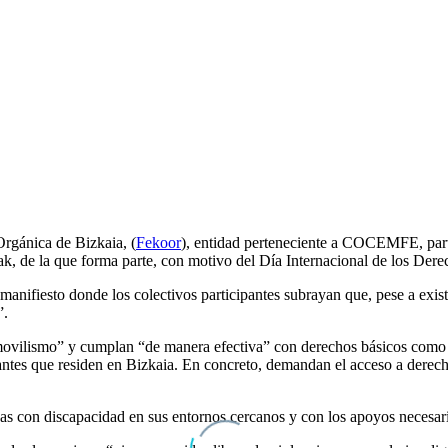
rgánica de Bizkaia, (
Fekoor
), entidad perteneciente a COCEMFE, part
k, de la que forma parte,
con motivo del Día
Internacional de los Der
 manifiesto donde los colectivos participantes subrayan que,
pese a exi
s”.
movilismo” y cumplan “de manera efectiva” con derechos básicos como l
grantes que residen en Bizkaia. En concreto, demandan el acceso a derech
nas con discapacidad en sus entornos cercanos y con los apoyos necesar