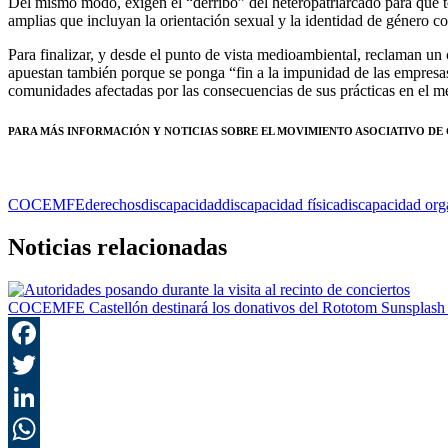
Del mismo modo, exigen el “derribo” del heteropatriarcado para que to
amplias que incluyan la orientación sexual y la identidad de género
Para finalizar, y desde el punto de vista medioambiental, reclaman 
apuestan también porque se ponga “fin a la impunidad de las empresas q
comunidades afectadas por las consecuencias de sus prácticas en el m
PARA MÁS INFORMACIÓN Y NOTICIAS SOBRE EL MOVIMIENTO ASOCIATIVO DE
COCEMFE
derechos
discapacidad
discapacidad física
discapacidad org
Noticias relacionadas
COCEMFE Castellón destinará los donativos del Rototom Sunsplash 