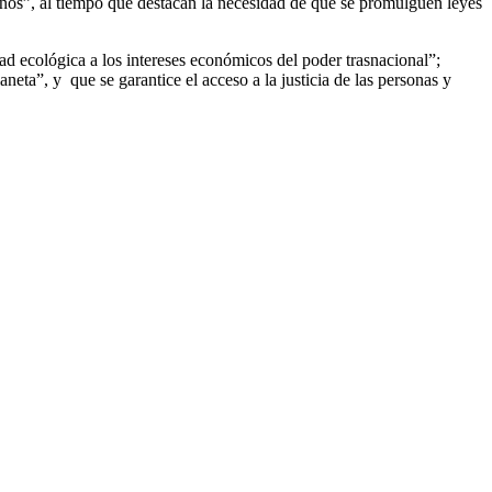
ignos”, al tiempo que destacan la necesidad de que se promulguen leyes
dad ecológica a los intereses económicos del poder trasnacional”;
eta”, y que se garantice el acceso a la justicia de las personas y
F
T
L