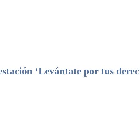
tación ‘Levántate por tus dere
 cumplir de manera efectiva con los derechos básicos que garantizan un 