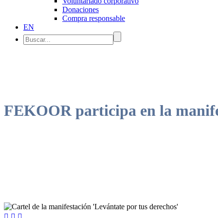
Voluntariado corporativo
Donaciones
Compra responsable
EN
FEKOOR participa en la manifes
La entidad insta a los poderes públicos a abandonar su inmovilismo y


